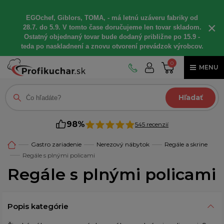
EGOchef, Giblors, TOMA, - má letnú uzáveru fabriky od
×
28.7. do 5.9. V tomto čase doručujeme len tovar skladom.
Ostatný objednaný tovar bude dodaný približne po 15.9 -
teda po naskladnení a znovu otvorení prevádzok výrobcov.
0
MENU
Hľadať
98%
545 recenzií
Gastro zariadenie
Nerezový nábytok
Regále a skrine
Regále s plnými policami
Regále s plnými policami
Popis kategórie