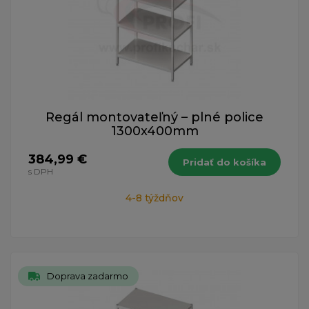
Regál montovateľný – plné police
1300x400mm
384,99 €
Pridať do košíka
s DPH
4-8 týždňov
Doprava zadarmo