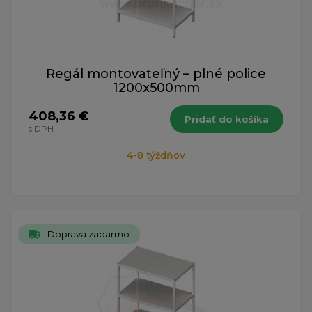
Regál montovateľný – plné police
1200x500mm
408,36 €
Pridať do košíka
s DPH
4-8 týždňov
Doprava zadarmo