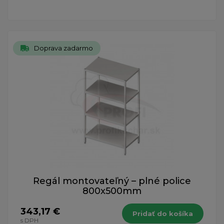
Doprava zadarmo
Regál montovateľný – plné police
800x500mm
343,17 €
Pridať do košíka
s DPH