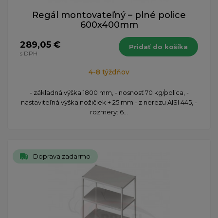
Regál montovateľný – plné police
600x400mm
289,05 €
Pridať do košíka
s DPH
4-8 týždňov
- základná výška 1800 mm, - nosnosť 70 kg/polica, -
nastaviteľná výška nožičiek + 25 mm - z nerezu AISI 445, -
rozmery: 6...
Doprava zadarmo