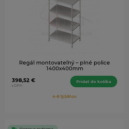
Regál montovateľný – plné police
1400x400mm
398,52 €
Pridať do košíka
s DPH
4-8 týždňov