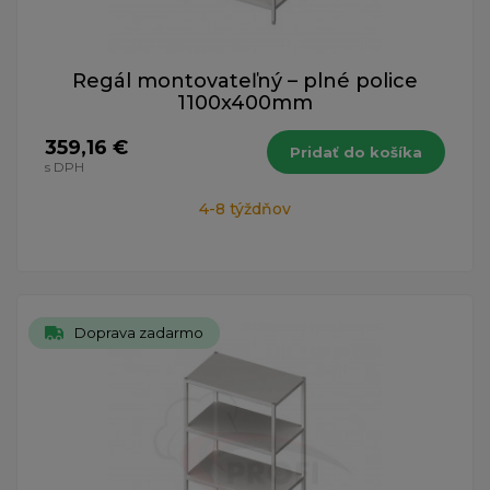
Regál montovateľný – plné police
1100x400mm
359,16 €
Pridať do košíka
s DPH
4-8 týždňov
Doprava zadarmo