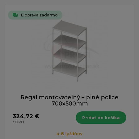
Doprava zadarmo
Regál montovateľný – plné police
700x500mm
324,72 €
Pridať do košíka
s DPH
4-8 týždňov