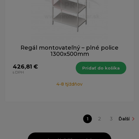
Regál montovateľný – plné police
1300x500mm
426,81 €
Pridať do košíka
s DPH
4-8 týždňov
1
2
3
Ďalší