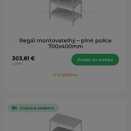
Regál montovateľný – plné police
700x400mm
303,81 €
Pridať do košíka
s DPH
4-8 týždňov
Doprava zadarmo