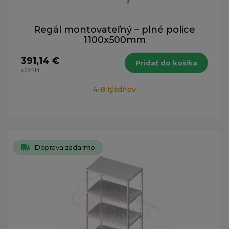
Regál montovateľný – plné police
1100x500mm
391,14 €
Pridať do košíka
s DPH
4-8 týždňov
Doprava zadarmo