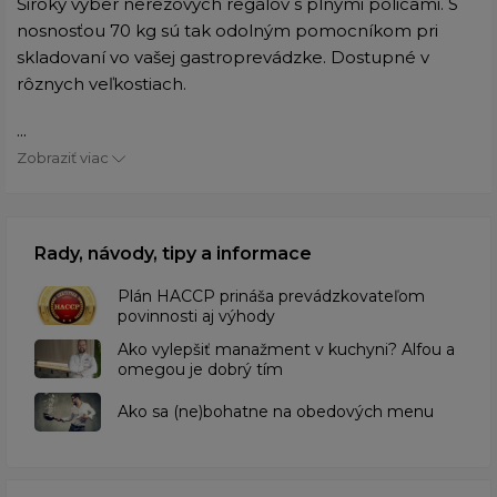
Široký výber nerezových regálov s plnými policami. S
nosnosťou 70 kg sú tak odolným pomocníkom pri
skladovaní vo vašej gastroprevádzke. Dostupné v
rôznych veľkostiach.
...
Zobraziť viac
Rady, návody, tipy a informace
​Plán HACCP prináša prevádzkovateľom
povinnosti aj výhody
Ako vylepšiť manažment v kuchyni? Alfou a
omegou je dobrý tím
​Ako sa (ne)bohatne na obedových menu