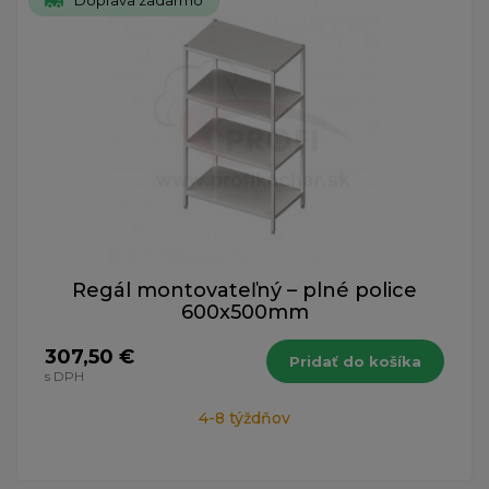
Doprava zadarmo
Regál montovateľný – plné police
600x500mm
307,50 €
Pridať do košíka
s DPH
4-8 týždňov