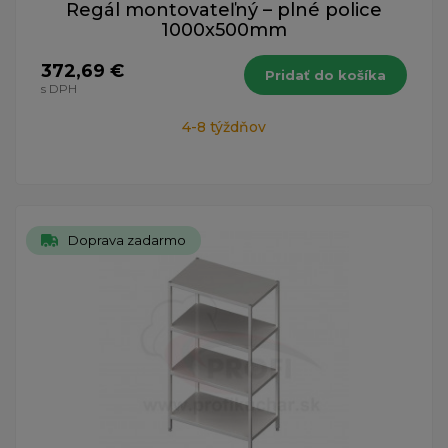
Regál montovateľný – plné police
1000x500mm
372,69 €
Pridať do košíka
s DPH
4-8 týždňov
Doprava zadarmo