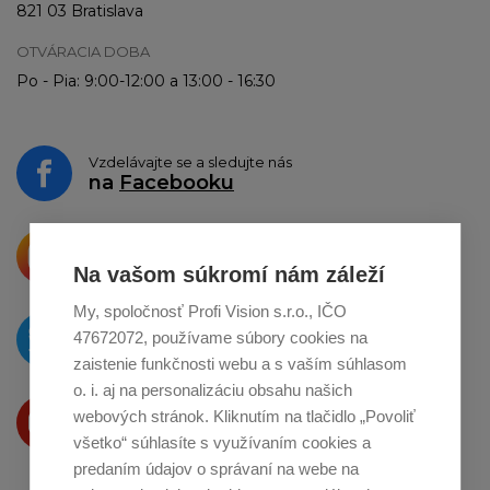
821 03 Bratislava
OTVÁRACIA DOBA
Po - Pia: 9:00-12:00 a 13:00 - 16:30
Vzdelávajte se a sledujte nás
na
Facebooku
Krásne produkty si priamo hovoria
o zdieľanie na
Instagrame
Na vašom súkromí nám záleží
My, spoločnosť Profi Vision s.r.o., IČO
O novinkách píšeme
47672072, používame súbory cookies na
na
Twitteri
zaistenie funkčnosti webu a s vaším súhlasom
o. i. aj na personalizáciu obsahu našich
Produkty Vám predstavujeme
webových stránok. Kliknutím na tlačidlo „Povoliť
na
Youtube
všetko“ súhlasíte s využívaním cookies a
predaním údajov o správaní na webe na