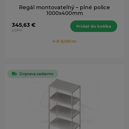
Regál montovateľný – plné police
1000x400mm
345,63 €
Pridať do košíka
s DPH
4-8 týždňov
Doprava zadarmo