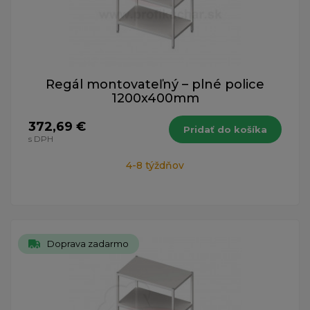
Regál montovateľný – plné police
1200x400mm
372,69 €
Pridať do košíka
s DPH
4-8 týždňov
Doprava zadarmo