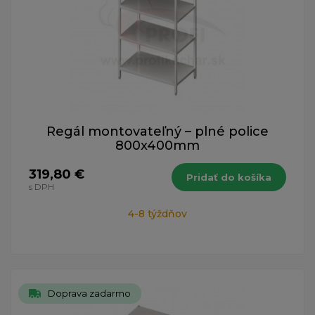
Regál montovateľný – plné police
800x400mm
319,80 €
Pridať do košíka
s DPH
4-8 týždňov
Doprava zadarmo