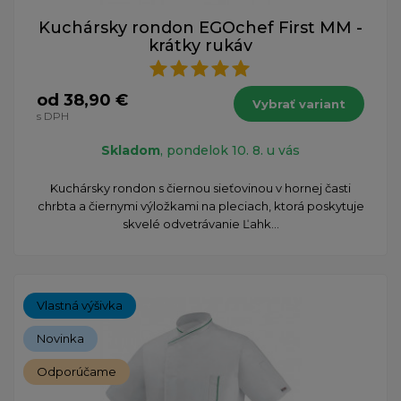
Kuchársky rondon EGOchef First MM -
krátky rukáv
od 38,90 €
Vybrať variant
s DPH
Skladom
, pondelok 10. 8. u vás
​Kuchársky rondon s čiernou sieťovinou v hornej časti
chrbta a čiernymi výložkami na pleciach, ktorá poskytuje
skvelé odvetrávanie Ľahk...
Vlastná výšivka
Novinka
Odporúčame