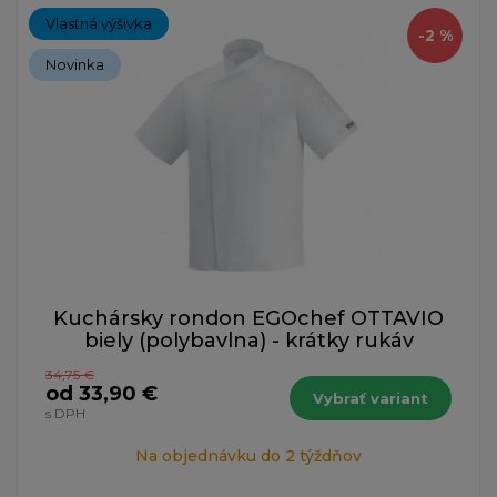
Vlastná výšivka
-2 %
Novinka
Kuchársky rondon EGOchef OTTAVIO
biely (polybavlna) - krátky rukáv
34,75 €
od 33,90 €
Vybrať variant
s DPH
Na objednávku do 2 týždňov