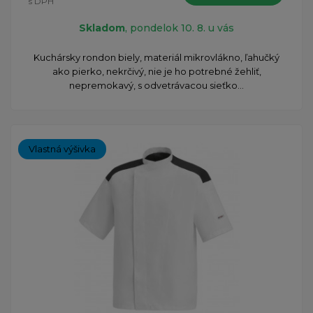
s DPH
Skladom
, pondelok 10. 8. u vás
Kuchársky rondon biely, materiál mikrovlákno, ľahučký
ako pierko, nekrčivý, nie je ho potrebné žehliť,
nepremokavý, s odvetrávacou sieťko...
Vlastná výšivka