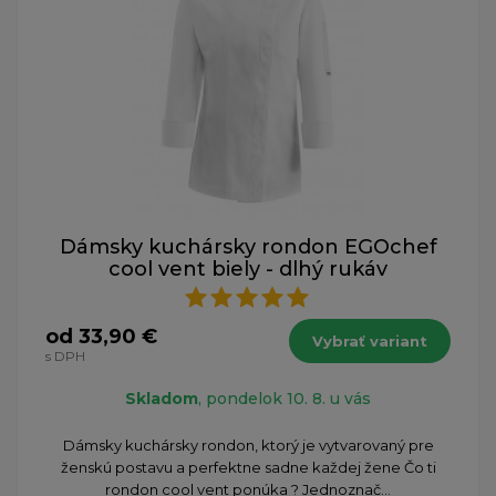
Dámsky kuchársky rondon EGOchef
cool vent biely - dlhý rukáv
od 33,90 €
Vybrať variant
s DPH
Skladom
, pondelok 10. 8. u vás
Dámsky kuchársky rondon, ktorý je vytvarovaný pre
ženskú postavu a perfektne sadne každej žene Čo ti
rondon cool vent ponúka ? Jednoznač...