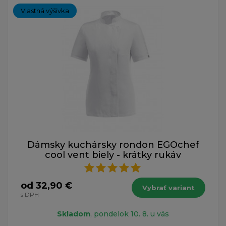
Vlastná výšivka
Dámsky kuchársky rondon EGOchef
cool vent biely - krátky rukáv
od 32,90 €
Vybrať variant
s DPH
Skladom
, pondelok 10. 8. u vás