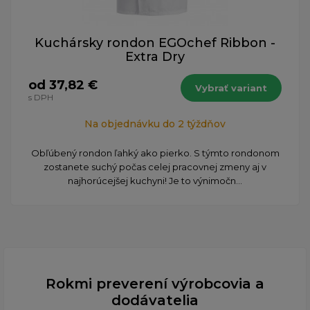
Kuchársky rondon EGOchef Ribbon -
Extra Dry
od 37,82 €
Vybrať variant
s DPH
Na objednávku do 2 týždňov
Obľúbený rondon ľahký ako pierko. S týmto rondonom
zostanete suchý počas celej pracovnej zmeny aj v
najhorúcejšej kuchyni! Je to výnimočn...
Rokmi preverení výrobcovia a
dodávatelia