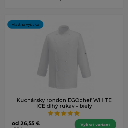
Vlastná výšivka
Kuchársky rondon EGOchef WHITE
ICE dlhý rukáv - biely
od 26,55 €
Vybrať variant