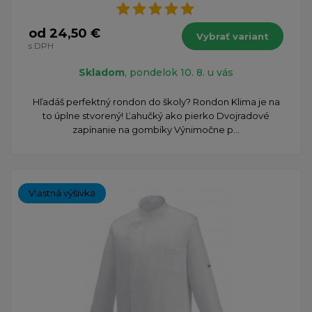
od 24,50 €
Vybrať variant
s DPH
Skladom
, pondelok 10. 8. u vás
Hľadáš perfektný rondon do školy? Rondon Klima je na
to úplne stvorený! Ľahučký ako pierko Dvojradové
zapínanie na gombíky Výnimočne p...
Vlastná výšivka