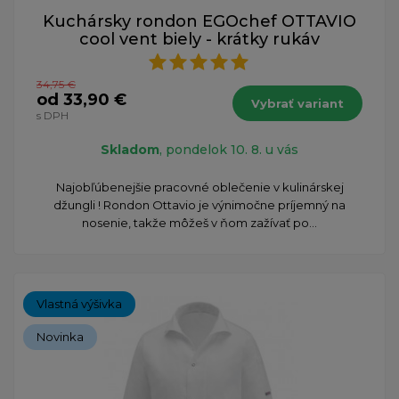
Kuchársky rondon EGOchef OTTAVIO
cool vent biely - krátky rukáv
34,75 €
od 33,90 €
Vybrať variant
s DPH
Skladom
, pondelok 10. 8. u vás
Najobľúbenejšie pracovné oblečenie v kulinárskej
džungli ! Rondon Ottavio je výnimočne príjemný na
nosenie, takže môžeš v ňom zažívať po...
Vlastná výšivka
Novinka