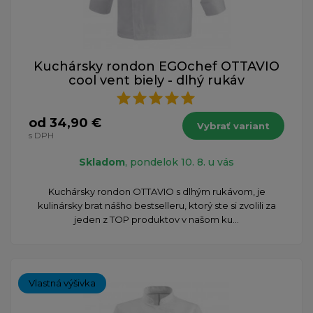
Kuchársky rondon EGOchef OTTAVIO
cool vent biely - dlhý rukáv
od 34,90 €
Vybrať variant
s DPH
Skladom
, pondelok 10. 8. u vás
​Kuchársky rondon OTTAVIO s dlhým rukávom, je
kulinársky brat nášho bestselleru, ktorý ste si zvolili za
jeden z TOP produktov v našom ku...
Vlastná výšivka