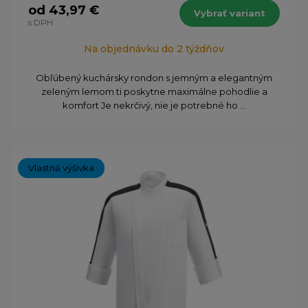
od 43,97 €
Vybrať variant
s DPH
Na objednávku do 2 týždňov
Obľúbený kuchársky rondon s jemným a elegantným
zeleným lemom ti poskytne maximálne pohodlie a
komfort Je nekrčivý, nie je potrebné ho ...
Vlastná výšivka