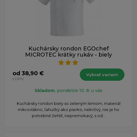
Kuchársky rondon EGOchef
MICROTEC krátky rukáv - biely
od 38,90 €
Vybrať variant
s DPH
Skladom
, pondelok 10. 8. u vás
Kuchársky rondon biely so zeleným lemom, materiál
mikrovlákno, ľahučký ako pierko, nekrčivý, nie je ho
potrebné žehliť, nepremokavý, s od...