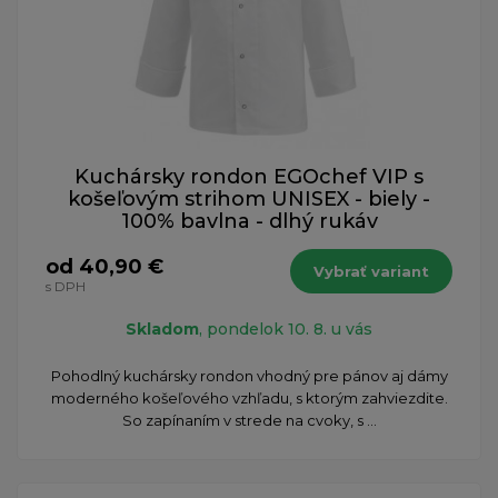
Kuchársky rondon EGOchef VIP s
košeľovým strihom UNISEX - biely -
100% bavlna - dlhý rukáv
od 40,90 €
Vybrať variant
s DPH
Skladom
, pondelok 10. 8. u vás
Pohodlný kuchársky rondon vhodný pre pánov aj dámy
moderného košeľového vzhľadu, s ktorým zahviezdite.
So zapínaním v strede na cvoky, s ...