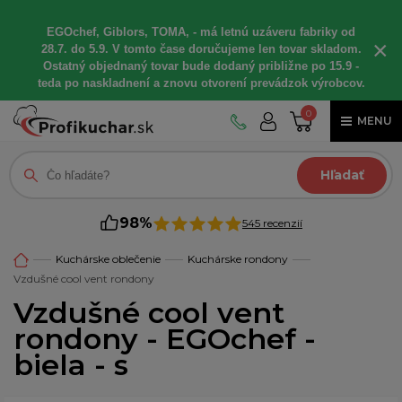
EGOchef, Giblors, TOMA, - má letnú uzáveru fabriky od
×
28.7. do 5.9. V tomto čase doručujeme len tovar skladom.
Ostatný objednaný tovar bude dodaný približne po 15.9 -
teda po naskladnení a znovu otvorení prevádzok výrobcov.
0
MENU
Hľadať
98%
545 recenzií
Kuchárske oblečenie
Kuchárske rondony
Vzdušné cool vent rondony
Vzdušné cool vent
rondony - EGOchef -
biela - s