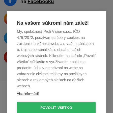
na
Facebooku
Krásne produkty si priamo hovoria
o zdieľanie na
Instagrame
Na vašom súkromí nám záleží
My, spoločnosť Profi Vision s.r.o., IČO
O novinkách píšeme
47672072, používame súbory cookies na
na
Twitteri
zaistenie funkčnosti webu a s vaším súhlasom
o. i. aj na personalizáciu obsahu našich
Produkty Vám predstavujeme
webových stránok. Kliknutím na tlačidlo „Povoliť
na
Youtube
všetko“ súhlasíte s využívaním cookies a
predaním údajov o správaní na webe na
zobrazenie cielenej reklamy na sociálnych
sieťach a reklamných sieťach na ďalších
weboch.
Profikuchař.cz
Profikoch.at
Viac informácií
Profiszakacs.hu
POVOLIŤ VŠETKO