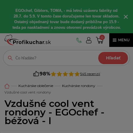
EGOchef, Giblors, TOMA, - má letnú uzáveru fabriky od
×
28.7. do 5.9. V tomto čase doručujeme len tovar skladom.
Ostatný objednaný tovar bude dodaný približne po 15.9 -
teda po naskladnení a znovu otvorení prevádzok výrobcov.
0
MENU
Hľadať
98%
545 recenzií
Kuchárske oblečenie
Kuchárske rondony
Vzdušné cool vent rondony
Vzdušné cool vent
rondony - EGOchef -
béžová - l