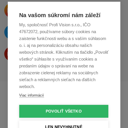
Krásne produkty si priamo hovoria
o zdieľanie na
Instagrame
Na vašom súkromí nám záleží
My, spoločnosť Profi Vision s.r.o., IČO
O novinkách píšeme
47672072, používame súbory cookies na
na
Twitteri
zaistenie funkčnosti webu a s vaším súhlasom
o. i. aj na personalizáciu obsahu našich
Produkty Vám predstavujeme
webových stránok. Kliknutím na tlačidlo „Povoliť
na
Youtube
všetko“ súhlasíte s využívaním cookies a
predaním údajov o správaní na webe na
zobrazenie cielenej reklamy na sociálnych
sieťach a reklamných sieťach na ďalších
weboch.
Profikuchař.cz
Profikoch.at
Viac informácií
Profiszakacs.hu
POVOLIŤ VŠETKO
LEN NEVYHNUTNÉ