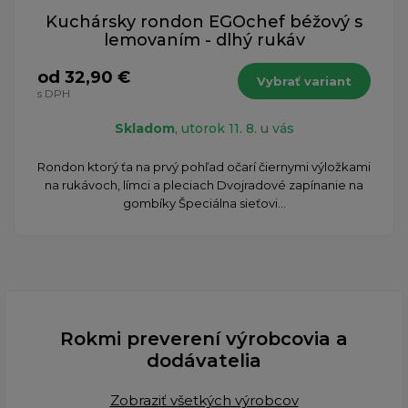
Kuchársky rondon EGOchef béžový s
lemovaním - dlhý rukáv
od 32,90 €
Vybrať variant
s DPH
Skladom
, utorok 11. 8. u vás
Rondon ktorý ťa na prvý pohľad očarí čiernymi výložkami
na rukávoch, límci a pleciach Dvojradové zapínanie na
gombíky Špeciálna sieťovi...
Rokmi preverení výrobcovia a
dodávatelia
Zobraziť všetkých výrobcov