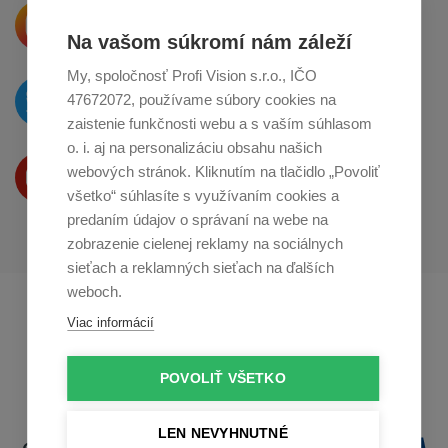
Krásne produkty si priamo hovoria
o zdieľanie na
Instagrame
Na vašom súkromí nám záleží
My, spoločnosť Profi Vision s.r.o., IČO
O novinkách píšeme
47672072, používame súbory cookies na
na
Twitteri
zaistenie funkčnosti webu a s vaším súhlasom
o. i. aj na personalizáciu obsahu našich
Produkty Vám predstavujeme
webových stránok. Kliknutím na tlačidlo „Povoliť
na
Youtube
všetko“ súhlasíte s využívaním cookies a
predaním údajov o správaní na webe na
zobrazenie cielenej reklamy na sociálnych
sieťach a reklamných sieťach na ďalších
weboch.
Profikuchař.cz
Profikoch.at
Viac informácií
Profiszakacs.hu
POVOLIŤ VŠETKO
LEN NEVYHNUTNÉ