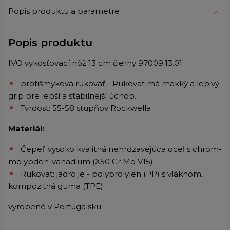
Popis produktu a parametre
Popis produktu
IVO vykosťovací nôž 13 cm čierny
97009.13.01
protišmyková rukoväť - Rukoväť má mäkký a lepivý
grip pre lepší a stabilnejší úchop.
Tvrdosť: 55-58 stupňov Rockwella
Materiál:
Čepeľ: vysoko kvalitná nehrdzavejúca oceľ s chrom-
molybden-vanadium (X50 Cr Mo V15)
Rukoväť: jadro je - polyprolylen (PP) s vláknom,
kompozitná guma (TPE)
vyrobené v Portugalsku