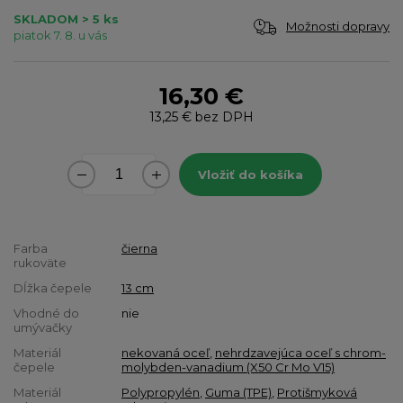
SKLADOM > 5 ks
Možnosti dopravy
piatok 7. 8. u vás
16,30 €
13,25 €
bez DPH
Vložiť do košíka
Farba
čierna
rukoväte
Dĺžka čepele
13 cm
Vhodné do
nie
umývačky
Materiál
nekovaná oceľ
,
nehrdzavejúca oceľ s chrom-
čepele
molybden-vanadium (X50 Cr Mo V15)
Materiál
Polypropylén
,
Guma (TPE)
,
Protišmyková