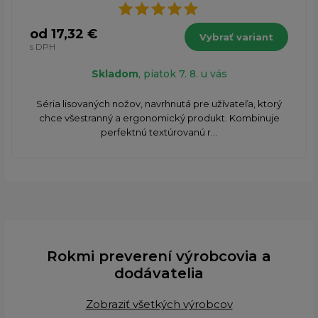
od 17,32 €
Vybrať variant
s DPH
Skladom
, piatok 7. 8. u vás
Séria lisovaných nožov, navrhnutá pre užívateľa, ktorý
chce všestranný a ergonomický produkt. Kombinuje
perfektnú textúrovanú r...
Rokmi preverení výrobcovia a
dodávatelia
Zobraziť všetkých výrobcov