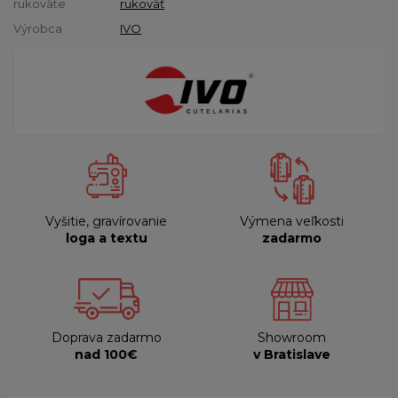
rukoväte
rukoväť
Výrobca
IVO
Vyšitie, gravírovanie
Výmena veľkosti
loga a textu
zadarmo
Doprava zadarmo
Showroom
nad 100€
v Bratislave