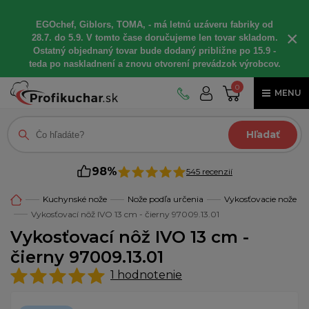
EGOchef, Giblors, TOMA, - má letnú uzáveru fabriky od
×
28.7. do 5.9. V tomto čase doručujeme len tovar skladom.
Ostatný objednaný tovar bude dodaný približne po 15.9 -
teda po naskladnení a znovu otvorení prevádzok výrobcov.
0
MENU
Hľadať
98%
545 recenzií
Kuchynské nože
Nože podľa určenia
Vykosťovacie nože
Vykosťovací nôž IVO 13 cm - čierny 97009.13.01
Vykosťovací nôž IVO 13 cm -
čierny 97009.13.01
1
hodnotenie