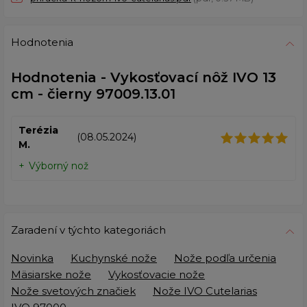
Hodnotenia
Hodnotenia - Vykosťovací nôž IVO 13
cm - čierny 97009.13.01
Terézia
(08.05.2024)
M.
Výborný nož
Zaradení v týchto kategoriách
Novinka
Kuchynské nože
Nože podľa určenia
Mäsiarske nože
Vykosťovacie nože
Nože svetových značiek
Nože IVO Cutelarias