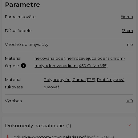
Parametre
Farba rukoväte
čierna
Dĺžka čepele
13 cm
Vhodné do umývačky
nie
Materiál
nekovaná oceľ
,
nehrdzavejúca oceľ s chrom-
čepele
molybden-vanadium (X50 Cr Mo V15)
Materiál
Polypropylén
,
Guma (TPE)
,
Protišmyková
rukoväte
rukoväť
Výrobca
IVO
Dokumenty na stiahnutie
(1)
prirucka-k-nozom-ivo-cutelarias.pdf
(pdf, 0.37 MB)