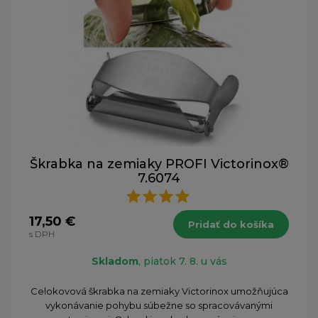
Škrabka na zemiaky PROFI Victorinox®
7.6074
17,50 €
Pridať do košíka
s DPH
Skladom
, piatok 7. 8. u vás
Celokovová škrabka na zemiaky Victorinox umožňujúca
vykonávanie pohybu súbežne so spracovávanými