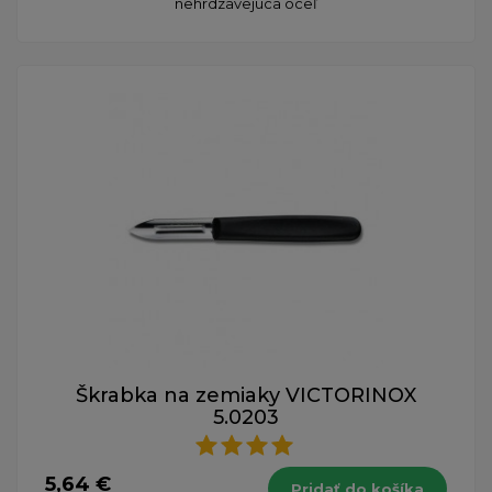
nehrdzavejúca oceľ
Škrabka na zemiaky VICTORINOX
5.0203
5,64 €
Pridať do košíka