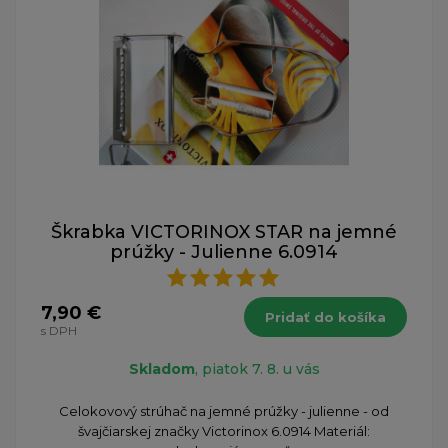
Škrabka VICTORINOX STAR na jemné
prúžky - Julienne 6.0914
7,90 €
Pridať do košíka
s DPH
Skladom
, piatok 7. 8. u vás
Celokovový strúhač na jemné prúžky - julienne - od
švajčiarskej značky Victorinox 6.0914 Materiál: