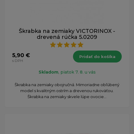
Škrabka na zemiaky VICTORINOX -
drevená rúčka 5.0209
5,90 €
Pridať do košíka
s DPH
Skladom
, piatok 7. 8. u vás
Škrabka na zemiaky obojručná. Mimoriadne obľúbený
model s kvalitným ostrím a drevenou rukoväťou.
Škrabka na zemiaky skvele lúpe ovocie...