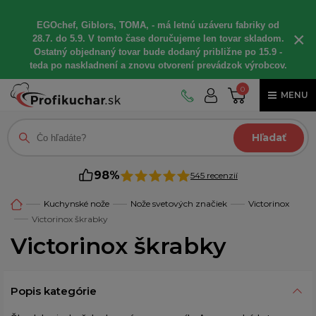
EGOchef, Giblors, TOMA, - má letnú uzáveru fabriky od
×
28.7. do 5.9. V tomto čase doručujeme len tovar skladom.
Ostatný objednaný tovar bude dodaný približne po 15.9 -
teda po naskladnení a znovu otvorení prevádzok výrobcov.
0
MENU
Hľadať
98%
545 recenzií
Kuchynské nože
Nože svetových značiek
Victorinox
Victorinox škrabky
Victorinox škrabky
Popis kategórie