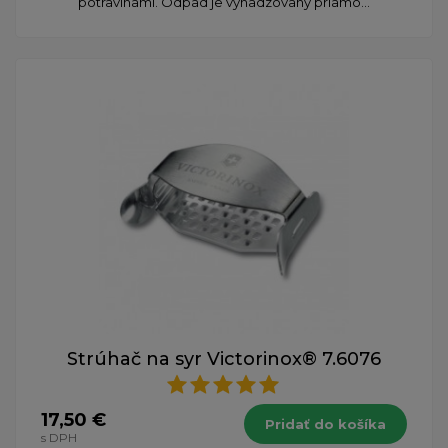
potravinami. Odpad je vyhadzovaný priamo...
Strúhač na syr Victorinox® 7.6076
17,50 €
Pridať do košíka
s DPH