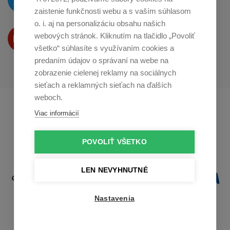
na
Twitteri
zaistenie funkčnosti webu a s vaším súhlasom
o. i. aj na personalizáciu obsahu našich
Produkty Vám predstavujeme
webových stránok. Kliknutím na tlačidlo „Povoliť
na
Youtube
všetko“ súhlasíte s využívaním cookies a
predaním údajov o správaní na webe na
zobrazenie cielenej reklamy na sociálnych
sieťach a reklamných sieťach na ďalších
weboch.
Profikuchař.cz
Profikoch.at
Viac informácií
Profiszakacs.hu
POVOLIŤ VŠETKO
LEN NEVYHNUTNÉ
Nastavenia