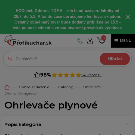
EGOchef, Giblors, TOMA, - má letnú uzáveru fabriky od
×
28.7. do 5.9. V tomto čase doručujeme len tovar skladom.
Ostatný objednaný tovar bude dodaný približne po 15.9 -
teda po naskladnení a znovu otvorení prevádzok výrobcov.
0
MENU
Hľadať
98%
545 recenzií
Gastro zariadenie
Catering
Ohrievače
Ohrievače plynové
Ohrievače plynové
Popis kategórie