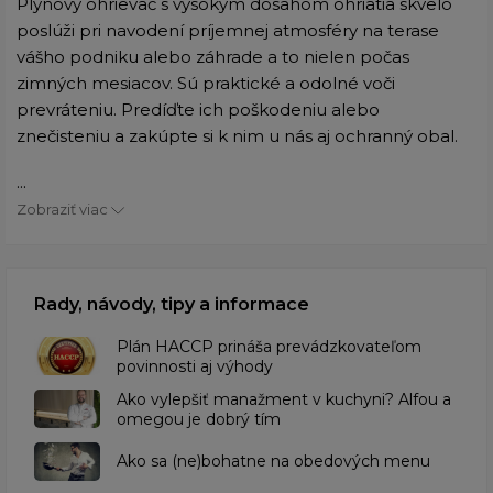
Plynový ohrievač s vysokým dosahom ohriatia skvelo
poslúži pri navodení príjemnej atmosféry na terase
vášho podniku alebo záhrade a to nielen počas
zimných mesiacov. Sú praktické a odolné voči
prevráteniu. Predíďte ich poškodeniu alebo
znečisteniu a zakúpte si k nim u nás aj ochranný obal.
...
Zobraziť viac
Rady, návody, tipy a informace
​Plán HACCP prináša prevádzkovateľom
povinnosti aj výhody
Ako vylepšiť manažment v kuchyni? Alfou a
omegou je dobrý tím
​Ako sa (ne)bohatne na obedových menu