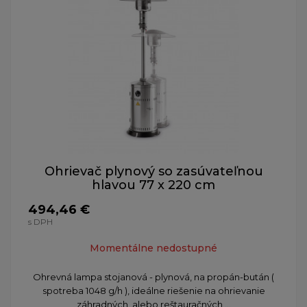
Ohrievač plynový so zasúvateľnou
hlavou 77 x 220 cm
494,46 €
s DPH
Momentálne nedostupné
Ohrevná lampa stojanová - plynová, na propán-bután (
spotreba 1048 g/h ), ideálne riešenie na ohrievanie
záhradných, alebo reštauračných ...