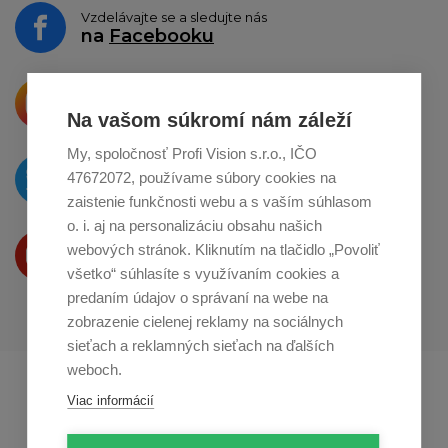
Vzdelávajte se a sledujte nás
na
Facebooku
Krásne produkty si priamo hovoria
o zdieľanie na
Instagrame
Na vašom súkromí nám záleží
My, spoločnosť Profi Vision s.r.o., IČO
O novinkách píšeme
47672072, používame súbory cookies na
na
Twitteri
zaistenie funkčnosti webu a s vaším súhlasom
o. i. aj na personalizáciu obsahu našich
Produkty Vám predstavujeme
webových stránok. Kliknutím na tlačidlo „Povoliť
na
Youtube
všetko“ súhlasíte s využívaním cookies a
predaním údajov o správaní na webe na
zobrazenie cielenej reklamy na sociálnych
sieťach a reklamných sieťach na ďalších
weboch.
Profikuchař.cz
Profikoch.at
Viac informácií
Profiszakacs.hu