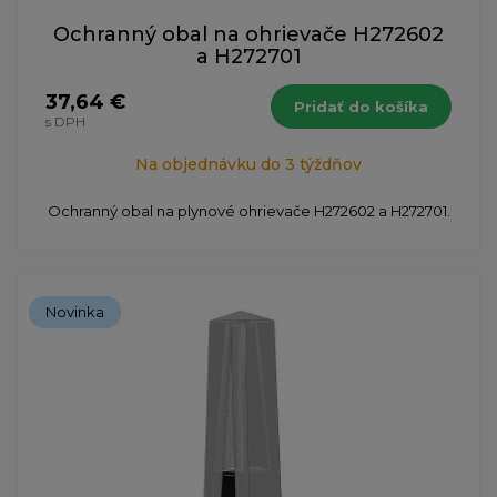
Ochranný obal na ohrievače H272602
a H272701
37,64 €
Pridať do košíka
s DPH
Na objednávku do 3 týždňov
Ochranný obal na plynové ohrievače H272602 a H272701.
Novinka