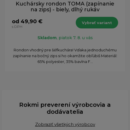
Kuchársky rondon TOMA (zapínanie
na zips) - biely, dlhý rukáv
od 49,90 €
Vybrať variant
s DPH
Skladom
, piatok 7. 8. u vás
Rondon vhodný pre šéfkuchára! Vďaka jednoduchému
zapínanie na bočný zips si ho okamžite obľúbiš Materiál:
65% polyester, 35% bavlna F...
Rokmi preverení výrobcovia a
dodávatelia
Zobraziť všetkých výrobcov