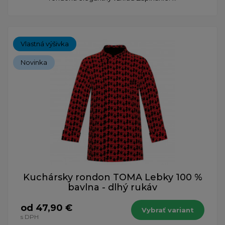
Vlastná výšivka
Novinka
Kuchársky rondon TOMA Lebky 100 %
bavlna - dlhý rukáv
od 47,90 €
Vybrať variant
s DPH