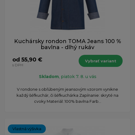
Kuchársky rondon TOMA Jeans 100 %
bavlna - dlhý rukáv
od 55,90 €
Vybrať variant
s DPH
Skladom
, piatok 7. 8. u vás
​V rondone s obľúbeným jeansovým vzorom vynikne
každý šéfkuchár, či šéfkuchárka Zapínanie: skryté na
cvoky Materiál: 100% bavlna Farb...
Vlastná výšivka