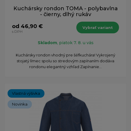
Kuchársky rondon TOMA - polybavlna
- čierny, dlhý rukáv
od 46,90 €
Vybrať variant
s DPH
Skladom
, piatok 7. 8. u vás
​Kuchársky rondon vhodný pre šéfkuchára! Vykrojený
stojatý límec spolu so stredovým zapínaním dodáva
rondonu elegantný vzhľad Zapínanie...
Vlastná výšivka
Novinka