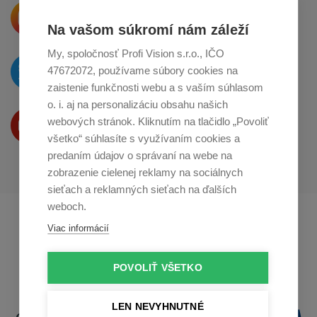
Krásne produkty si priamo hovoria
o zdieľanie na
Instagrame
Na vašom súkromí nám záleží
My, spoločnosť Profi Vision s.r.o., IČO
O novinkách píšeme
47672072, používame súbory cookies na
na
Twitteri
zaistenie funkčnosti webu a s vaším súhlasom
o. i. aj na personalizáciu obsahu našich
Produkty Vám predstavujeme
webových stránok. Kliknutím na tlačidlo „Povoliť
na
Youtube
všetko“ súhlasíte s využívaním cookies a
predaním údajov o správaní na webe na
zobrazenie cielenej reklamy na sociálnych
sieťach a reklamných sieťach na ďalších
weboch.
Profikuchař.cz
Profikoch.at
Viac informácií
Profiszakacs.hu
POVOLIŤ VŠETKO
LEN NEVYHNUTNÉ