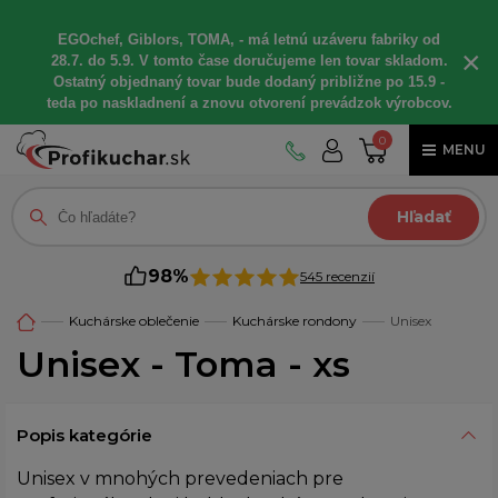
EGOchef, Giblors, TOMA, - má letnú uzáveru fabriky od
×
28.7. do 5.9. V tomto čase doručujeme len tovar skladom.
Ostatný objednaný tovar bude dodaný približne po 15.9 -
teda po naskladnení a znovu otvorení prevádzok výrobcov.
0
MENU
Hľadať
98%
545 recenzií
Kuchárske oblečenie
Kuchárske rondony
Unisex
Unisex - Toma - xs
Popis kategórie
Unisex v mnohých prevedeniach pre