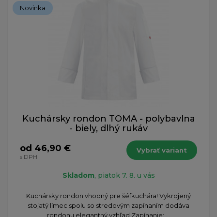
Novinka
Kuchársky rondon TOMA - polybavlna
- biely, dlhý rukáv
od 46,90 €
Vybrať variant
s DPH
Skladom
, piatok 7. 8. u vás
Kuchársky rondon vhodný pre šéfkuchára! Vykrojený
stojatý límec spolu so stredovým zapínaním dodáva
rondonu elegantný vzhľad Zapínanie: ...