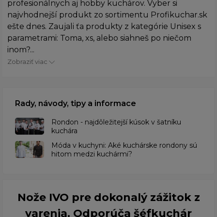
profesionálnych aj hobby kuchárov. Vyber si
najvhodnejší produkt zo sortimentu Profikuchar.sk
ešte dnes. Zaujali ťa produkty z kategórie Unisex s
parametrami: Toma, xs, alebo siahneš po niečom
inom?...
Zobraziť viac
Rady, návody, tipy a informace
Rondon - najdôležitejší kúsok v šatníku
kuchára
​Móda v kuchyni: Aké kuchárske rondony sú
hitom medzi kuchármi?
Nože IVO pre dokonalý zážitok z
varenia. Odporúča šéfkuchár