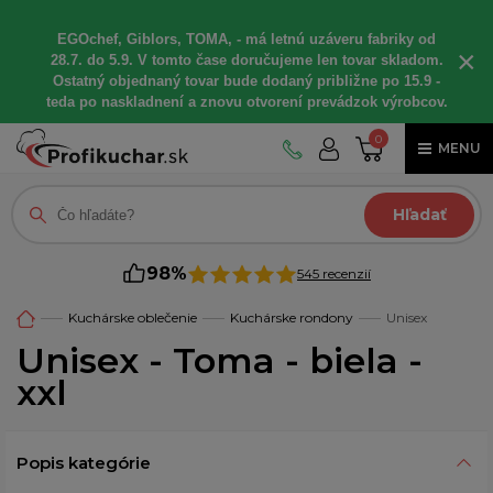
EGOchef, Giblors, TOMA, - má letnú uzáveru fabriky od
×
28.7. do 5.9. V tomto čase doručujeme len tovar skladom.
Ostatný objednaný tovar bude dodaný približne po 15.9 -
teda po naskladnení a znovu otvorení prevádzok výrobcov.
0
MENU
Hľadať
98%
545 recenzií
Kuchárske oblečenie
Kuchárske rondony
Unisex
Unisex - Toma - biela -
xxl
Popis kategórie