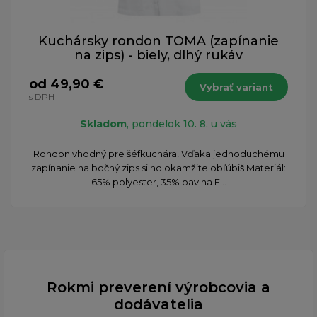
Kuchársky rondon TOMA (zapínanie
na zips) - biely, dlhý rukáv
od 49,90 €
Vybrať variant
s DPH
Skladom
, pondelok 10. 8. u vás
Rondon vhodný pre šéfkuchára! Vďaka jednoduchému
zapínanie na bočný zips si ho okamžite obľúbiš Materiál:
65% polyester, 35% bavlna F...
Rokmi preverení výrobcovia a
dodávatelia