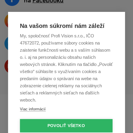
na
Facebooku
Krásne produkty si priamo hovoria
o zdieľanie na
Instagrame
Na vašom súkromí nám záleží
My, spoločnosť Profi Vision s.r.o., IČO
O novinkách píšeme
47672072, používame súbory cookies na
na
Twitteri
zaistenie funkčnosti webu a s vaším súhlasom
o. i. aj na personalizáciu obsahu našich
Produkty Vám predstavujeme
webových stránok. Kliknutím na tlačidlo „Povoliť
na
Youtube
všetko“ súhlasíte s využívaním cookies a
predaním údajov o správaní na webe na
zobrazenie cielenej reklamy na sociálnych
sieťach a reklamných sieťach na ďalších
weboch.
Profikuchař.cz
Profikoch.at
Viac informácií
Profiszakacs.hu
POVOLIŤ VŠETKO