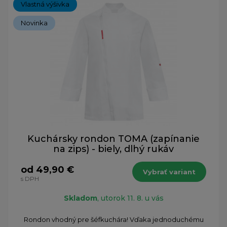
Vlastná výšivka
Novinka
Kuchársky rondon TOMA (zapínanie
na zips) - biely, dlhý rukáv
od 49,90 €
Vybrať variant
s DPH
Skladom
, utorok 11. 8. u vás
Rondon vhodný pre šéfkuchára! Vďaka jednoduchému