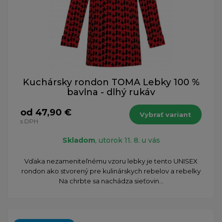
Kuchársky rondon TOMA Lebky 100 %
bavlna - dlhý rukáv
od 47,90 €
Vybrať variant
s DPH
Skladom
, utorok 11. 8. u vás
​Vďaka nezameniteľnému vzoru lebky je tento UNISEX
rondon ako stvorený pre kulinárskych rebelov a rebelky
Na chrbte sa nachádza sieťovin...