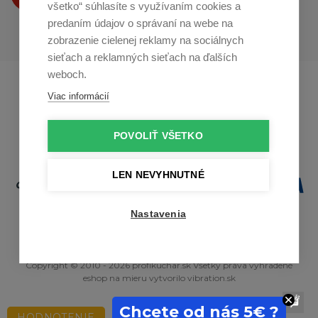
všetko“ súhlasíte s využívaním cookies a
predaním údajov o správaní na webe na
zobrazenie cielenej reklamy na sociálnych
sieťach a reklamných sieťach na ďalších
weboch.
Profikuchař.cz
Profikoch.at
Viac informácií
Profiszakacs.hu
POVOLIŤ VŠETKO
LEN NEVYHNUTNÉ
Nastavenia
Copyright © 2010 - 2026 profikuchar.sk Všetky práva vyhradené
eshop na mieru
vytvorilo
vibration.sk
Chcete od nás 5€ ?
HODNOTENIE