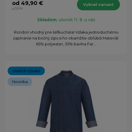
od 49,90 €
Vybrať variant
s DPH
Skladom
, utorok 11. 8. u vás
Rondon vhodný pre šéfkuchára! Vďaka jednoduchému
zapínanie na bočný zips si ho okamžite obľúbiš Materiál:
65% polyester, 35% bavlna Far...
Vlastná výšivka
Novinka