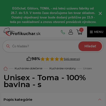
EGOchef, Giblors, TOMA, - má letnú uzáveru fabriky od
×
28.7. do 5.9. V tomto čase doručujeme len tovar skladom.
Ostatný objednaný tovar bude dodaný približne po 15.9 -
teda po naskladnení a znovu otvorení prevádzok výrobcov.
0
MENU
Hľadať
98%
546 recenzií
Kuchárske oblečenie
Kuchárske rondony
Unisex
Unisex - Toma - 100%
bavlna - s
Popis kategórie