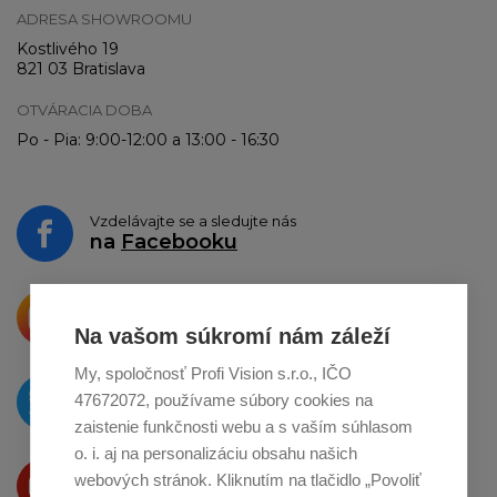
ADRESA SHOWROOMU
Kostlivého 19
821 03 Bratislava
OTVÁRACIA DOBA
Po - Pia: 9:00-12:00 a 13:00 - 16:30
Vzdelávajte se a sledujte nás
na
Facebooku
Krásne produkty si priamo hovoria
o zdieľanie na
Instagrame
Na vašom súkromí nám záleží
My, spoločnosť Profi Vision s.r.o., IČO
O novinkách píšeme
47672072, používame súbory cookies na
na
Twitteri
zaistenie funkčnosti webu a s vaším súhlasom
o. i. aj na personalizáciu obsahu našich
Produkty Vám predstavujeme
webových stránok. Kliknutím na tlačidlo „Povoliť
na
Youtube