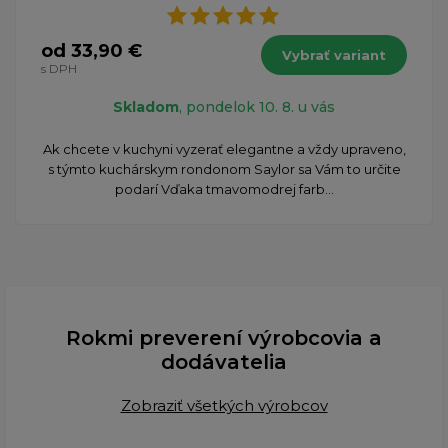
od 33,90 €
Vybrať variant
s DPH
Skladom
, pondelok 10. 8. u vás
Ak chcete v kuchyni vyzerať elegantne a vždy upraveno,
s týmto kuchárskym rondonom Saylor sa Vám to určite
podarí Vďaka tmavomodrej farb...
Rokmi preverení výrobcovia a
dodávatelia
Zobraziť všetkých výrobcov