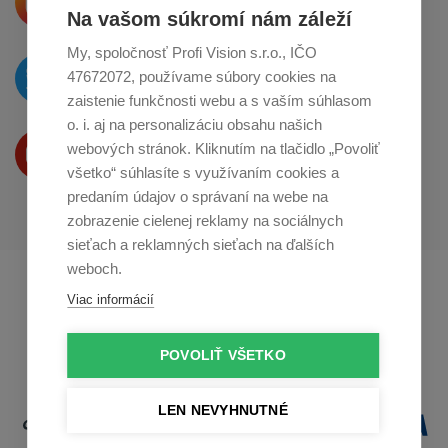
o zdieľanie na
Instagrame
Na vašom súkromí nám záleží
My, spoločnosť Profi Vision s.r.o., IČO
O novinkách píšeme
47672072, používame súbory cookies na
na
Twitteri
zaistenie funkčnosti webu a s vaším súhlasom
o. i. aj na personalizáciu obsahu našich
Produkty Vám predstavujeme
webových stránok. Kliknutím na tlačidlo „Povoliť
na
Youtube
všetko“ súhlasíte s využívaním cookies a
predaním údajov o správaní na webe na
zobrazenie cielenej reklamy na sociálnych
sieťach a reklamných sieťach na ďalších
weboch.
Profikuchař.cz
Profikoch.at
Viac informácií
Profiszakacs.hu
POVOLIŤ VŠETKO
LEN NEVYHNUTNÉ