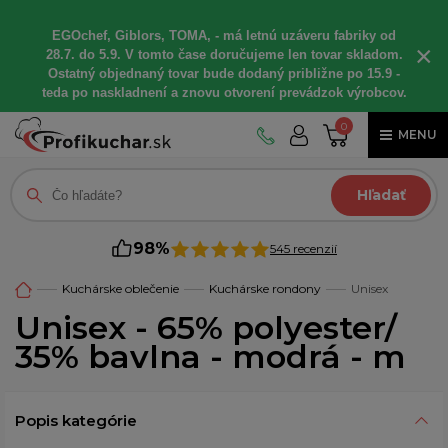
EGOchef, Giblors, TOMA, - má letnú uzáveru fabriky od
×
28.7. do 5.9. V tomto čase doručujeme len tovar skladom.
Ostatný objednaný tovar bude dodaný približne po 15.9 -
teda po naskladnení a znovu otvorení prevádzok výrobcov.
0
MENU
Hľadať
98%
545 recenzií
Kuchárske oblečenie
Kuchárske rondony
Unisex
Unisex - 65% polyester/
35% bavlna - modrá - m
Popis kategórie