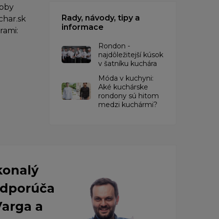
obby
Rady, návody, tipy a
char.sk
informace
rami:
Rondon -
najdôležitejší kúsok
v šatníku kuchára
​Móda v kuchyni:
Aké kuchárske
rondony sú hitom
medzi kuchármi?
konalý
 Odporúča
Varga a