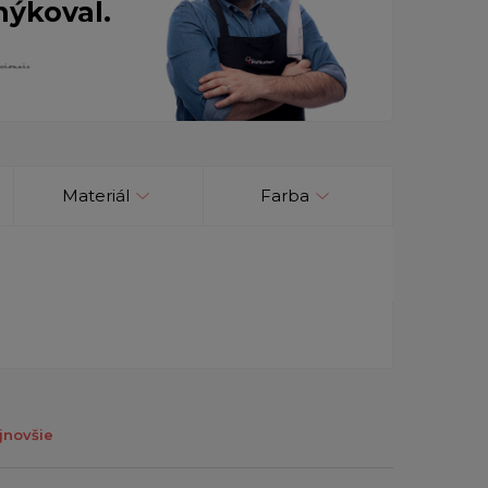
nýkoval.
Materiál
Farba
jnovšie