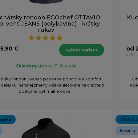
chársky rondon EGOchef OTTAVIO
Kuc
ol vent JEANS (polybavlna) - krátky
rukáv
5,90 €
od 
Vybrať variant
s DPH
Skladom
, utorok 11. 8. u vás
ársky rondon Jeans ti poskytne pohodlie a komfort
Ob
celej kulinárskej zmeny Vďaka sieťovine na chrbte ti
Koše
poskytne optimálne odve...
ýšivka
Vlastná v
Novinka