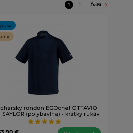
1
2
Ďalší
ýšivka
čame
chársky rondon EGOchef OTTAVIO
SAYLOR (polybavlna) - krátky rukáv
33,90 €