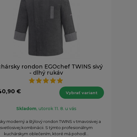
hársky rondon EGOchef TWINS sivý
- dlhý rukáv
40,90 €
Vybrať variant
Skladom
, utorok 11. 8. u vás
ky moderný a štýlový rondon TWINS v tmavosivej a
svetlosivej kombinácii. S týmto profesionálnym
kuchárskym oblečením, ktoré má pohodl...