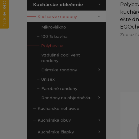
Polybav
Kuchárske oblečenie
kucháro
Kuchárske rondony
ešte dn
EGOchef
Mikrovlákno
Zobraziť 
100 % bavlna
Polybavlna
Vzdušné cool vent
rondony
Dámske rondony
Unisex
Farebné rondony
Rondony na objednávku
Kuchárske nohavice
Kuchárska obuv
Kuchárske čiapky