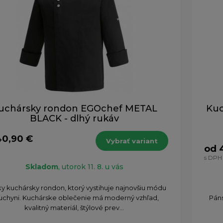
uchársky rondon EGOchef METAL
Kuc
BLACK - dlhý rukáv
40,90 €
Vybrať variant
od 
s DPH
Skladom
, utorok 11. 8. u vás
y kuchársky rondon, ktorý vystihuje najnovšiu módu
uchyni. Kuchárske oblečenie má moderný vzhľad,
Páns
kvalitný materiál, štýlové prev...