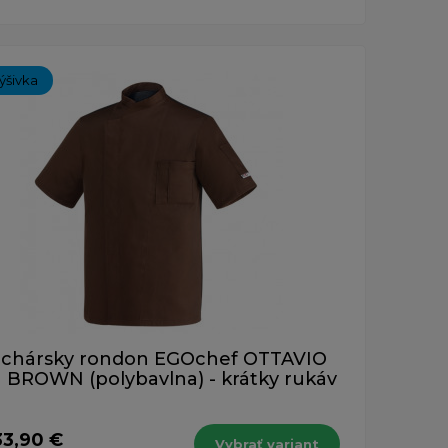
ýšivka
chársky rondon EGOchef OTTAVIO
BROWN (polybavlna) - krátky rukáv
33,90 €
Vybrať variant