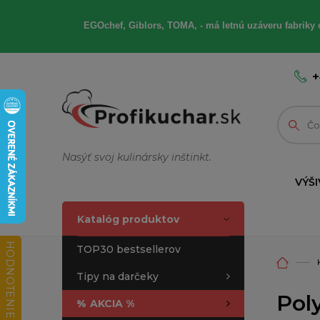
EGOchef, Giblors, TOMA, - má letnú uzáveru fabriky 
+
Nasýť svoj kulinársky inštinkt.
VÝŠI
Katalóg produktov
HODNOTENIE OBCHODU
TOP30 bestsellerov
Tipy na darčeky
Pol
%
AKCIA %