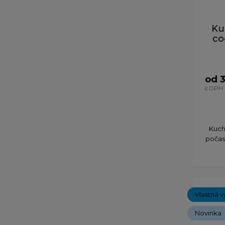
Ku
co
od 3
s DPH
Kuch
počas 
Vlastná v
Novinka