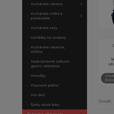
Kuchárske zástery
Kuchárske tričká a
polokošele
Kuchárske sety
Gombíky na rondony
Kuchárske rukavice,
RÚŠKA
V
Nadrozmerné veľkosti
ob
gastro oblečenia
Ponožky
VÝROB
EGOc
Pracovné plášte
Pre deti
Zoradiť:
Šatky okolo krku