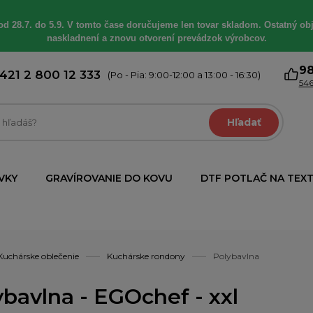
od 28.7. do 5.9. V tomto čase doručujeme len tovar skladom. Ostatný obj
naskladnení a znovu otvorení prevádzok výrobcov.
9
421 2 800 12 333
(Po - Pia: 9:00-12:00 a 13:00 - 16:30)
546
Hľadať
VKY
GRAVÍROVANIE DO KOVU
DTF POTLAČ NA TEXT
Kuchárske oblečenie
Kuchárske rondony
Polybavlna
ybavlna - EGOchef - xxl