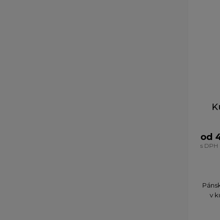
K
od 
s DPH
Pánsk
v k