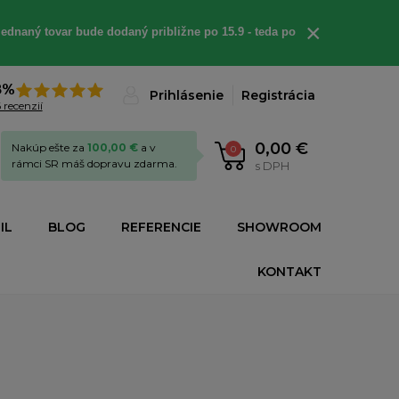
×
ednaný tovar bude dodaný približne po 15.9 - teda po
8%
Prihlásenie
Registrácia
 recenzií
0,00 €
Nakúp ešte za
100,00 €
a v
0
rámci SR máš dopravu zdarma.
s DPH
IL
BLOG
REFERENCIE
SHOWROOM
KONTAKT