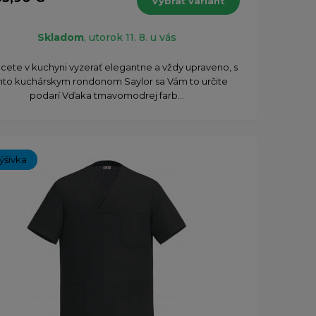
Vybrať variant
Skladom
, utorok 11. 8. u vás
cete v kuchyni vyzerať elegantne a vždy upraveno, s
mto kuchárskym rondonom Saylor sa Vám to určite
podarí Vďaka tmavomodrej farb...
ýšivka