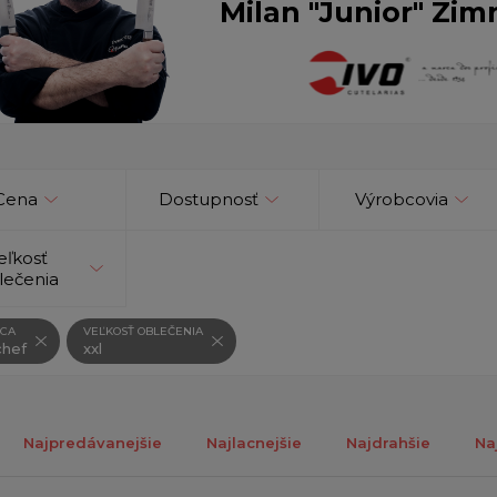
Milan "Junior" Zim
Cena
Dostupnosť
Výrobcovia
eľkosť
lečenia
CA
VEĽKOSŤ OBLEČENIA
hef
xxl
Najpredávanejšie
Najlacnejšie
Najdrahšie
Na