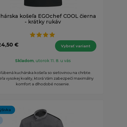
hárska košeľa EGOchef COOL čierna
- krátky rukáv
24,50 €
Vybrať variant
Skladom
, utorok 11. 8. u vás
ľúbená kuchárska košeľa so sieťovinou na chrbte.
ľa vysokej kvality, ktorá Vám zabezpečí maximálny
komfort a dlhodobé nosenie.
ýšivka