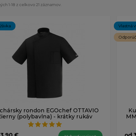
ch 1-18 z celkovo 21 záznamov.
ýšivka
Vlastná v
Odporú
chársky rondon EGOchef OTTAVIO
Ku
čierny (polybavlna) - krátky rukáv
MM 
33,90 €
od 