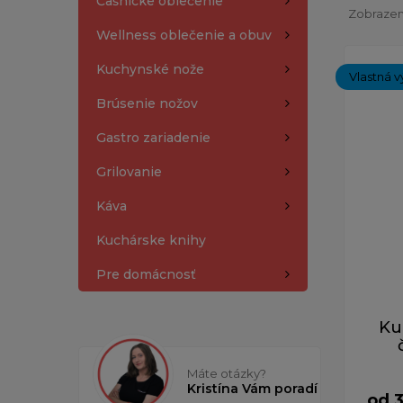
Čašnícke oblečenie
Zobrazený
Wellness oblečenie a obuv
Kuchynské nože
Vlastná v
Brúsenie nožov
Gastro zariadenie
Grilovanie
Káva
Kuchárske knihy
Pre domácnosť
Ku
Máte otázky?
Kristína Vám poradí
od 