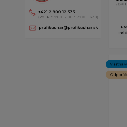
s DPH
+421 2 800 12 333
(Po - Pia: 9:00-12:00 a 13:00 - 16:30)
Pán
profikuchar@profikuchar.sk
chrbt
Vlastná v
Odporú