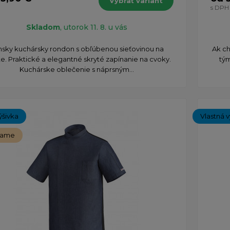
Vybrať variant
s DPH
Skladom
, utorok 11. 8. u vás
sky kuchársky rondon s obľúbenou sieťovinou na
Ak ch
e. Praktické a elegantné skryté zapínanie na cvoky.
tý
Kuchárske oblečenie s náprsným...
ýšivka
Vlastná v
čame