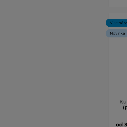
Vlastná v
Novinka
Ku
(
od 