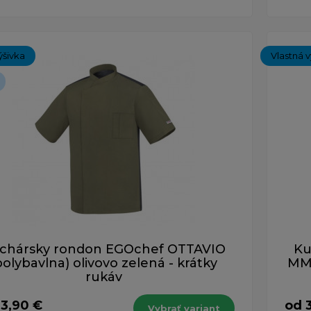
ýšivka
Vlastná v
chársky rondon EGOchef OTTAVIO
Ku
polybavlna) olivovo zelená - krátky
MM 
rukáv
33,90 €
od 
Vybrať variant