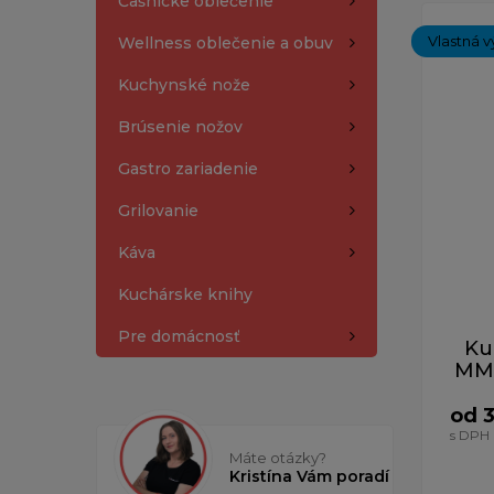
Čašnícke oblečenie
Zobrazený
Vlastná v
Wellness oblečenie a obuv
Kuchynské nože
Brúsenie nožov
Gastro zariadenie
Grilovanie
Káva
Kuchárske knihy
Pre domácnosť
Ku
MM 
od 
s DPH
Máte otázky?
Kristína Vám poradí