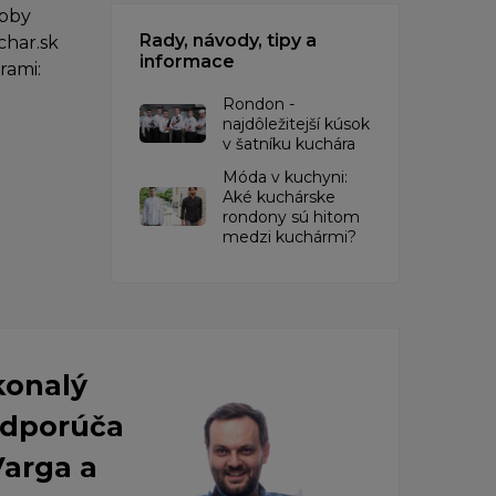
obby
Rady, návody, tipy a
char.sk
informace
rami:
Rondon -
najdôležitejší kúsok
v šatníku kuchára
​Móda v kuchyni:
Aké kuchárske
rondony sú hitom
medzi kuchármi?
konalý
 Odporúča
Varga a