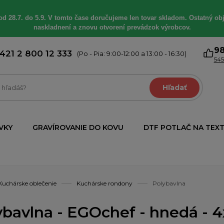
od 28.7. do 5.9. V tomto čase doručujeme len tovar skladom. Ostatný obj
naskladnení a znovu otvorení prevádzok výrobcov.
9
421 2 800 12 333
(Po - Pia: 9:00-12:00 a 13:00 - 16:30)
545
Hľadať
VKY
GRAVÍROVANIE DO KOVU
DTF POTLAČ NA TEXT
Kuchárske oblečenie
Kuchárske rondony
Polybavlna
ybavlna - EGOchef - hnedá - 4