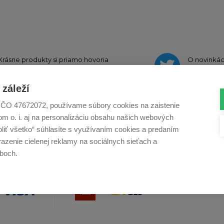
Krásne produkty si priamo hovoria
O novinká
o zdieľanie na
Instagrame
na
Twi
záleží
., IČO 47672072, používame súbory cookies na zaistenie
m o. i. aj na personalizáciu obsahu našich webových
Profikuchař.cz
Profikoch.at
Profiszakacs.h
voliť všetko“ súhlasíte s využívaním cookies a predaním
azenie cielenej reklamy na sociálnych sieťach a
boch.
Co