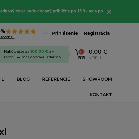
×
ednaný tovar bude dodaný približne po 15.9 - teda po
8%
Prihlásenie
Registrácia
 recenzií
0,00 €
Nakúp ešte za
100,00 €
a v
0
rámci SR máš dopravu zdarma.
s DPH
IL
BLOG
REFERENCIE
SHOWROOM
KONTAKT
xl