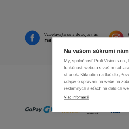
Vzdelávajte se a sledujte nás
na
Facebooku
Na vašom súkromí nám 
My, spoločnosť Profi Vision s.r.o
funkčnosti webu a s vaším súhlaso
stránok. Kliknutím na tlačidlo „Po
údajov o správaní na webe na zobr
reklamných sieťach na ďalších we
Viac informácií