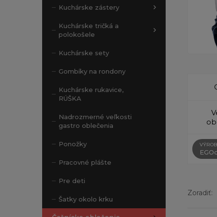
Kuchárske zástery
Kuchárske tričká a
polokošele
Kuchárske sety
Gombíky na rondony
Kuchárske rukavice,
RÚŠKA
V
Nadrozmerné veľkosti
ob
gastro oblečenia
Ponožky
VÝROB
EGOc
Pracovné plášte
Pre deti
Zoradiť:
Šatky okolo krku