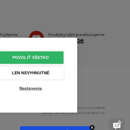
ch píšeme
Produkty Vám predstavujeme
tteri
na
Youtube
POVOLIŤ VŠETKO
LEN NEVYHNUTNÉ
u
Nastavenia
pyright © 2010 - 2026 profikuchar.sk Všetky práva vyhradené
eshop na mieru
vytvorilo
vibration.sk