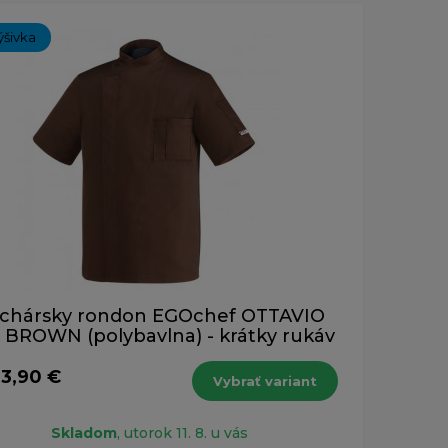
ch 1-1 z 1 záznamu.
ýšivka
chársky rondon EGOchef OTTAVIO
BROWN (polybavlna) - krátky rukáv
33,90 €
Vybrať variant
Skladom
, utorok 11. 8. u vás