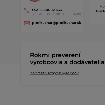
​K
+421 2 800 12 333
komfo
(Po - Pia: 9:00-12:00 a 13:00 - 16:30)
profikuchar@profikuchar.sk
Rokmi preverení
výrobcovia a dodávatelia
Zobraziť všetkých výrobcov