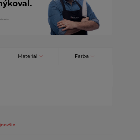
nýkoval.
Materiál
Farba
jnovšie