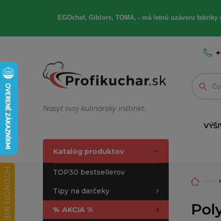
EGOchef, Giblors, TOMA, - má letnú uzáveru fabriky 
+
Nasýť svoj kulinársky inštinkt.
VÝŠI
Katalóg produktov
HODNOTENIE OBCHODU
TOP30 bestsellerov
Tipy na darčeky
Pol
%
AKCIA %