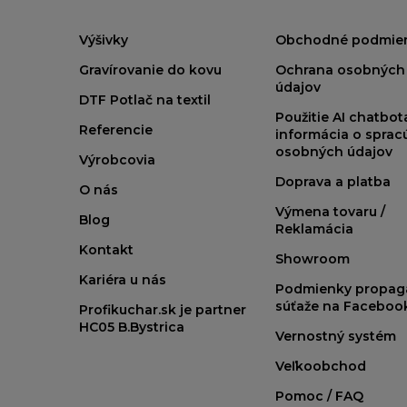
Výšivky
Obchodné podmie
Gravírovanie do kovu
Ochrana osobných
údajov
DTF Potlač na textil
Použitie AI chatbo
Referencie
informácia o sprac
osobných údajov
Výrobcovia
Doprava a platba
O nás
Výmena tovaru /
Blog
Reklamácia
Kontakt
Showroom
Kariéra u nás
Podmienky propag
súťaže na Faceboo
Profikuchar.sk je partner
HC05 B.Bystrica
Vernostný systém
Veľkoobchod
Pomoc / FAQ