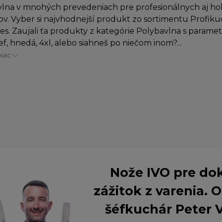
lna v mnohých prevedeniach pre profesionálnych aj h
v. Vyber si najvhodnejší produkt zo sortimentu Profiku
es. Zaujali ťa produkty z kategórie Polybavlna s paramet
, hnedá, 4xl, alebo siahneš po niečom inom?...
viac
Nože IVO pre do
zážitok z varenia.
šéfkuchár Peter 