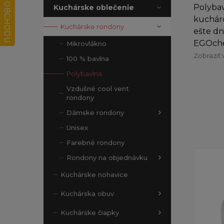
Polybav
Kuchárske oblečenie
kucháro
Kuchárske rondony
ešte dn
EGOchef
Mikrovlákno
Zobraziť 
100 % bavlna
Polybavlna
Vzdušné cool vent
rondony
Dámske rondony
Unisex
Farebné rondony
Rondony na objednávku
Kuchárske nohavice
Kuchárska obuv
Kuchárske čiapky