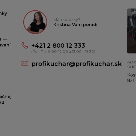
nky
Máte otázky?
Kristína Vám poradí
ta —
+421 2 800 12 333
úvaní
(Po - Pia: 9:00-12:00 a 13:00 - 16:30)
ADR
profikuchar@profikuchar.sk
SH
Kost
821 
ačnej
ku