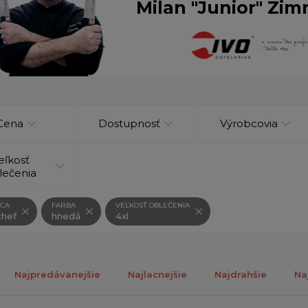
Milan "Junior" Zim
Cena
Dostupnosť
Výrobcovia
eľkosť
lečenia
CA
FARBA
VEĽKOSŤ OBLEČENIA
hef
hnedá
4xl
Najpredávanejšie
Najlacnejšie
Najdrahšie
Na