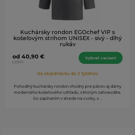
Kuchársky rondon EGOchef VIP s
košeľovým strihom UNISEX - sivý - dlhý
rukáv
od 40,90 €
Vybrať variant
s DPH
Na objednávku do 2 týždňov
Pohodlný kuchársky rondon vhodný pre pánov aj dámy
moderného košeľového vzhľadu, s ktorým zahviezdite.
So zapínaním v strede na cvoky, s ...