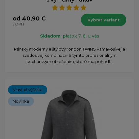
od 40,90 €
Vybrať variant
s DPH
Skladom
, piatok 7. 8. u vás
Pánsky moderný a štýlový rondon TWINS v tmavosivej a
svetlosivej kombinácii. S týmto profesionálnym
kuchárskym oblečením, ktoré má pohodl...
Vlastná výšivka
Novinka