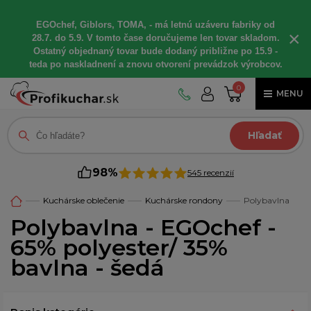
EGOchef, Giblors, TOMA, - má letnú uzáveru fabriky od
×
28.7. do 5.9. V tomto čase doručujeme len tovar skladom.
Ostatný objednaný tovar bude dodaný približne po 15.9 -
teda po naskladnení a znovu otvorení prevádzok výrobcov.
0
MENU
Hľadať
98%
545 recenzií
Kuchárske oblečenie
Kuchárske rondony
Polybavlna
Polybavlna - EGOchef -
65% polyester/ 35%
bavlna - šedá