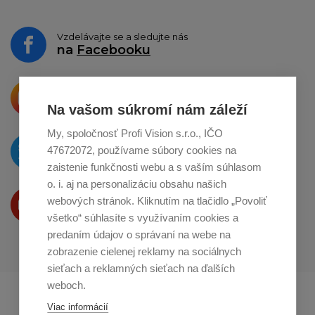
Vzdelávajte se a sledujte nás
na
Facebooku
Krásne produkty si priamo hovoria
o zdieľanie na
Instagrame
Na vašom súkromí nám záleží
My, spoločnosť Profi Vision s.r.o., IČO
O novinkách píšeme
47672072, používame súbory cookies na
na
Twitteri
zaistenie funkčnosti webu a s vaším súhlasom
o. i. aj na personalizáciu obsahu našich
Produkty Vám predstavujeme
webových stránok. Kliknutím na tlačidlo „Povoliť
na
Youtube
všetko“ súhlasíte s využívaním cookies a
predaním údajov o správaní na webe na
zobrazenie cielenej reklamy na sociálnych
sieťach a reklamných sieťach na ďalších
weboch.
Profikuchař.cz
Profikoch.at
Viac informácií