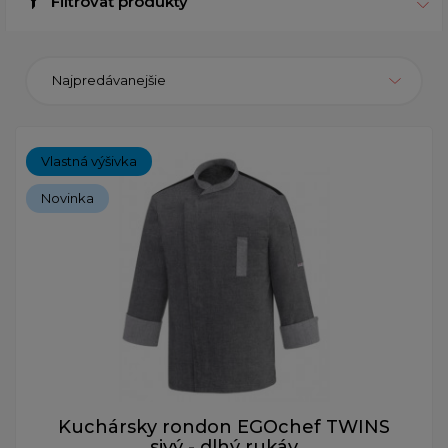
Filtrovať produkty
Najpredávanejšie
Vlastná výšivka
Novinka
Kuchársky rondon EGOchef TWINS
sivý - dlhý rukáv