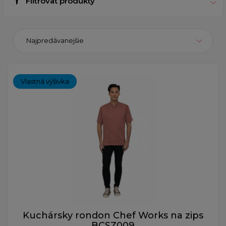
Filtrovať produkty
Najpredávanejšie
Vlastná výšivka
Kuchársky rondon Chef Works na zips
BCSZ009