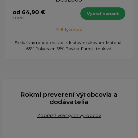
od 64,90 €
Vybrať variant
s DPH
4-8 týždňov
​Exkluzívny rondon na zips s krátkym rukávom. Materiál:
65% Polyester, 35% Bavlna. Farba - tehlová.
Rokmi preverení výrobcovia a
dodávatelia
Zobraziť všetkých výrobcov