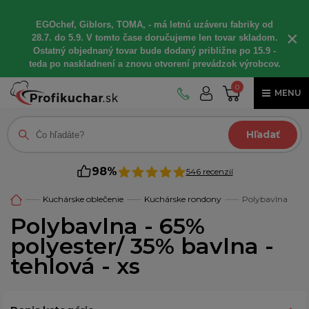
EGOchef, Giblors, TOMA, - má letnú uzáveru fabriky od
×
28.7. do 5.9. V tomto čase doručujeme len tovar skladom.
Ostatný objednaný tovar bude dodaný približne po 15.9 -
teda po naskladnení a znovu otvorení prevádzok výrobcov.
0
MENU
Hľadať
98%
546 recenzií
Kuchárske oblečenie
Kuchárske rondony
Polybavlna
Polybavlna - 65%
polyester/ 35% bavlna -
tehlová - xs