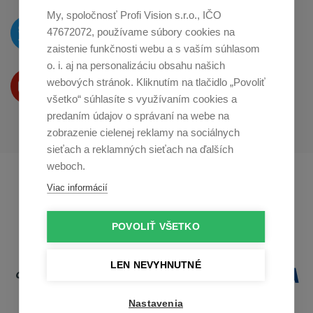
My, spoločnosť Profi Vision s.r.o., IČO
O novinkách píšeme
47672072, používame súbory cookies na
na
Twitteri
zaistenie funkčnosti webu a s vaším súhlasom
o. i. aj na personalizáciu obsahu našich
Produkty Vám predstavujeme
webových stránok. Kliknutím na tlačidlo „Povoliť
na
Youtube
všetko“ súhlasíte s využívaním cookies a
predaním údajov o správaní na webe na
zobrazenie cielenej reklamy na sociálnych
sieťach a reklamných sieťach na ďalších
weboch.
Profikuchař.cz
Profikoch.at
Viac informácií
Profiszakacs.hu
POVOLIŤ VŠETKO
LEN NEVYHNUTNÉ
Nastavenia