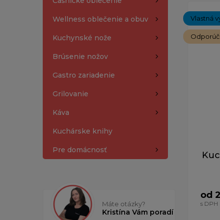
Čašnícke oblečenie
Zobrazen
Vlastná v
Wellness oblečenie a obuv
Odporú
Kuchynské nože
Brúsenie nožov
Gastro zariadenie
Grilovanie
Káva
Kuchárske knihy
Pre domácnosť
Kuc
od 
Máte otázky?
s DPH
Kristína Vám poradí