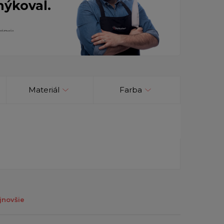
nýkoval.
Materiál
Farba
jnovšie