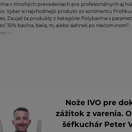
lna v mnohých prevedeniach pre profesionálnych aj h
v. Vyber si najvhodnejší produkt zo sortimentu Profiku
es. Zaujali ťa produkty z kategórie Polybavlna s parame
er/ 35% bavlna, biela, m, alebo siahneš po niečom inom?...
viac
Nože IVO pre do
zážitok z varenia.
šéfkuchár Peter 