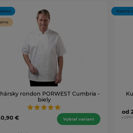
ých 1-3 z celkovo 3 záznamov.
ýšivka
Vlastná v
čame
hársky rondon PORWEST Cumbria -
Ku
biely
od 
20,90 €
s DPH
Vybrať variant