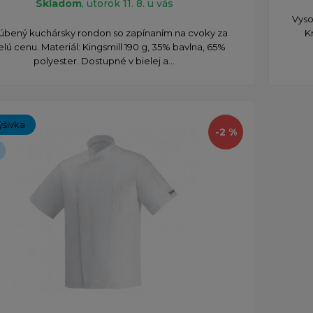
Skladom
, utorok 11. 8. u vás
Vyso
úbený kuchársky rondon so zapínaním na cvoky za
K
elú cenu. Materiál: Kingsmill 190 g, 35% bavlna, 65%
polyester. Dostupné v bielej a...
ýšivka
-2 %