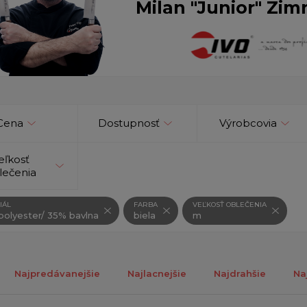
Milan "Junior" Zim
Cena
Dostupnosť
Výrobcovia
eľkosť
lečenia
IÁL
FARBA
VEĽKOSŤ OBLEČENIA
olyester/ 35% bavlna
biela
m
Najpredávanejšie
Najlacnejšie
Najdrahšie
Na