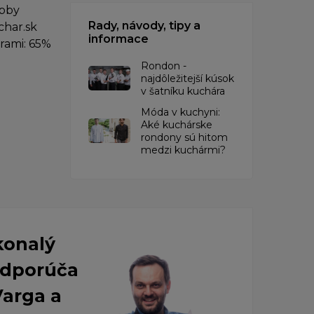
obby
Rady, návody, tipy a
char.sk
informace
trami: 65%
Rondon -
najdôležitejší kúsok
v šatníku kuchára
​Móda v kuchyni:
Aké kuchárske
rondony sú hitom
medzi kuchármi?
konalý
 Odporúča
Varga a