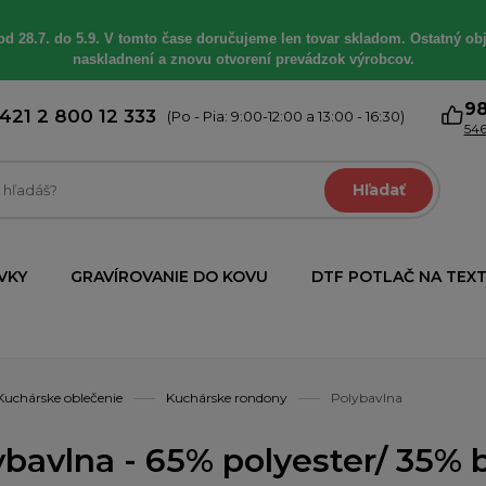
od 28.7. do 5.9. V tomto čase doručujeme len tovar skladom. Ostatný obj
naskladnení a znovu otvorení prevádzok výrobcov.
9
421 2 800 12 333
(Po - Pia: 9:00-12:00 a 13:00 - 16:30)
546
Hľadať
VKY
GRAVÍROVANIE DO KOVU
DTF POTLAČ NA TEXT
Kuchárske oblečenie
Kuchárske rondony
Polybavlna
bavlna - 65% polyester/ 35% b