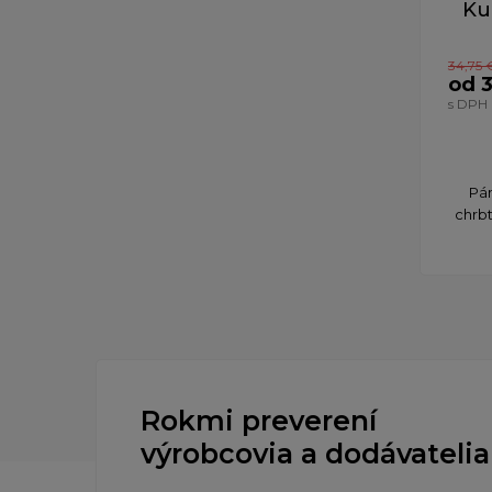
Ku
34,75 
od 
s DPH
Pán
chrbt
Rokmi preverení
výrobcovia a dodávatelia