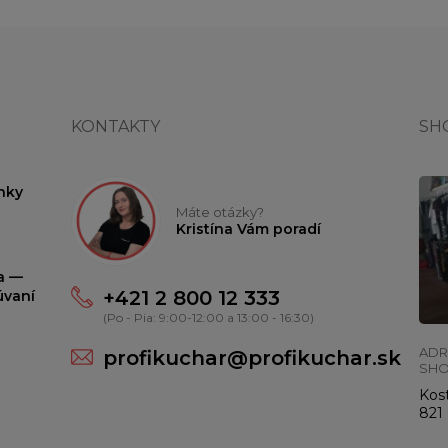
KONTAKTY
SH
nky
Máte otázky?
Kristína Vám poradí
ta —
+421 2 800 12 333
úvaní
(Po - Pia: 9:00-12:00 a 13:00 - 16:30)
ADR
profikuchar@profikuchar.sk
SH
Kost
821 