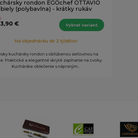
chársky rondon EGOchef OTTAVIO
biely (polybavlna) - krátky rukáv
€
33,90 €
Vybrať variant
Na objednávku do 2 týždňov
sky kuchársky rondon s obľúbenou sieťovinou na
e. Praktické a elegantné skryté zapínanie na cvoky.
Kuchárske oblečenie s náprsným...