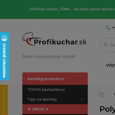
EGOchef, Giblors, TOMA, - má letnú uzáveru fabriky 
+
Nasýť svoj kulinársky inštinkt.
VÝŠI
Katalóg produktov
HODNOTENIE OBCHODU
TOP30 bestsellerov
Tipy na darčeky
Poly
%
AKCIA %