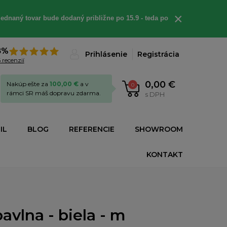
×
ednaný tovar bude dodaný približne po 15.9 - teda po
8%
Prihlásenie
Registrácia
 recenzií
0,00 €
Nakúp ešte za
100,00 €
a v
0
rámci SR máš dopravu zdarma.
s DPH
IL
BLOG
REFERENCIE
SHOWROOM
KONTAKT
avlna - biela - m