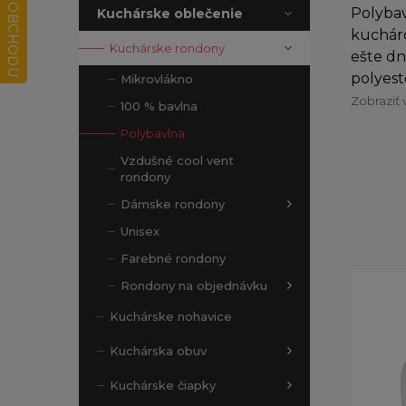
Polybav
Kuchárske oblečenie
kucháro
Kuchárske rondony
ešte dn
polyest
Mikrovlákno
Zobraziť 
100 % bavlna
Polybavlna
Vzdušné cool vent
rondony
Dámske rondony
Unisex
Farebné rondony
Rondony na objednávku
Kuchárske nohavice
Kuchárska obuv
Kuchárske čiapky