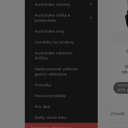
Kuchárske zástery
Kuchárske tričká a
polokošele
Kuchárske sety
Gombíky na rondony
Kuchárske rukavice,
RÚŠKA
V
Nadrozmerné veľkosti
ob
gastro oblečenia
Ponožky
MATER
65% p
Pracovné plášte
Pre deti
Zoradiť:
Šatky okolo krku