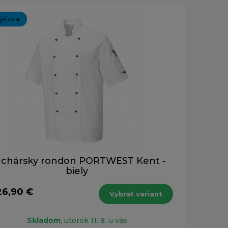
ýšivka
chársky rondon PORTWEST Kent -
biely
26,90 €
Vybrať variant
Skladom
, utorok 11. 8. u vás