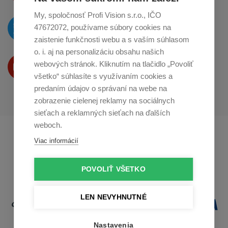
My, spoločnosť Profi Vision s.r.o., IČO
O novinkách píšeme
47672072, používame súbory cookies na
na
Twitteri
zaistenie funkčnosti webu a s vaším súhlasom
o. i. aj na personalizáciu obsahu našich
Produkty Vám predstavujeme
webových stránok. Kliknutím na tlačidlo „Povoliť
na
Youtube
všetko“ súhlasíte s využívaním cookies a
predaním údajov o správaní na webe na
zobrazenie cielenej reklamy na sociálnych
sieťach a reklamných sieťach na ďalších
weboch.
Profikuchař.cz
Profikoch.at
Viac informácií
Profiszakacs.hu
POVOLIŤ VŠETKO
LEN NEVYHNUTNÉ
Nastavenia