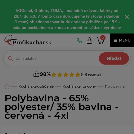
EGOchef, Giblors, TOMA, - má letnú uzáveru fabriky od
×
28.7. do 5.9. V tomto čase doručujeme len tovar skladom.
Ostatný objednaný tovar bude dodaný približne po 15.9 -
teda po naskladnení a znovu otvorení prevádzok výrobcov.
0
MENU
Hľadať
98%
546 recenzií
Kuchárske oblečenie
Kuchárske rondony
Polybavlna
Polybavlna - 65%
polyester/ 35% bavlna -
červená - 4xl