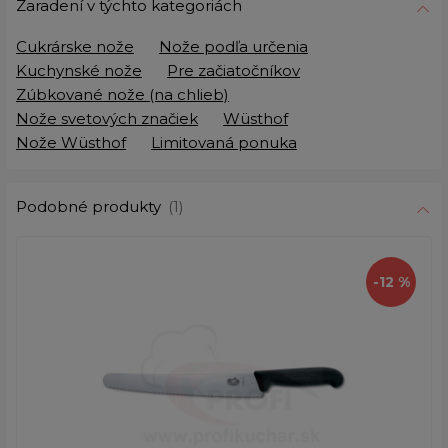
Zaradení v týchto kategoriách
Cukrárske nože
Nože podľa určenia
Kuchynské nože
Pre začiatočníkov
Zúbkované nože (na chlieb)
Nože svetových značiek
Wüsthof
Nože Wüsthof
Limitovaná ponuka
Podobné produkty
(1)
-12 %