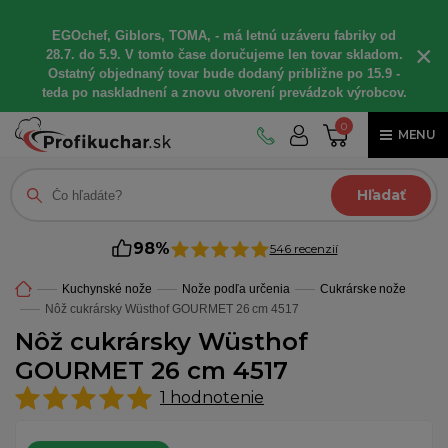
EGOchef, Giblors, TOMA, - má letnú uzáveru fabriky od
×
28.7. do 5.9. V tomto čase doručujeme len tovar skladom.
Ostatný objednaný tovar bude dodaný približne po 15.9 -
teda po naskladnení a znovu otvorení prevádzok výrobcov.
0
MENU
Hľadať
98%
546 recenzií
Kuchynské nože
Nože podľa určenia
Cukrárske nože
Nôž cukrársky Wüsthof GOURMET 26 cm 4517
Nôž cukrársky Wüsthof
GOURMET 26 cm 4517
1
hodnotenie