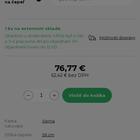
na čepeľ
1 ks na externom sklade.
Skladom u dodávateľa. Môže byť u Vás
Možnosti dopravy
o 3-4 pracovné dni po objednaní. Pri
objednaní tovaru do 12:00.
76,77 €
62,42 €
bez DPH
Vložiť do košíka
Farba
čierna
rukoväte
Dĺžka čepele
26 cm