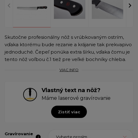
Skutočne profesionálny nôž s vrúbkovaným ostrím,
vďaka ktorému bude rezanie a krájanie tak prekvapivo
jednoduché. Čepeľ ponúka extra šírku, vďaka čomu je
tento nôž voľbou č.1 tiež pre veľké bochníky chleba.
VIAC INFO
Vlastný text na nôž?
Máme laserové gravírovanie
Zistiť viac
Gravírovanie
Vyberte prosím ...