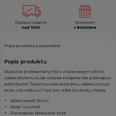
Doprava zadarmo
Showroom
nad 100€
v Bratislave
Popis produktu a parametre
Popis produktu
Skutočne profesionálny nôž s vrúbkovaným ostrím,
vďaka ktorému bude rezanie a krájanie tak prekvapivo
jednoduché. Čepeľ ponúka extra šírku, vďaka čomu je
tento nôž voľbou č.1 tiež pre veľké bochníky chleba.
dĺžka čepele 26 cm
Rada: Gourmet
Prevedenie: Nekované nože