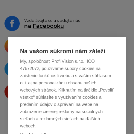
Vzdelávajte se a sledujte nás
na
Facebooku
Krásne produkty si priamo hovoria
o zdieľanie na
Instagrame
Na vašom súkromí nám záleží
My, spoločnosť Profi Vision s.r.o., IČO
O novinkách píšeme
47672072, používame súbory cookies na
na
Twitteri
zaistenie funkčnosti webu a s vaším súhlasom
o. i. aj na personalizáciu obsahu našich
Produkty Vám predstavujeme
webových stránok. Kliknutím na tlačidlo „Povoliť
na
Youtube
všetko“ súhlasíte s využívaním cookies a
predaním údajov o správaní na webe na
zobrazenie cielenej reklamy na sociálnych
sieťach a reklamných sieťach na ďalších
weboch.
Profikuchař.cz
Profikoch.at