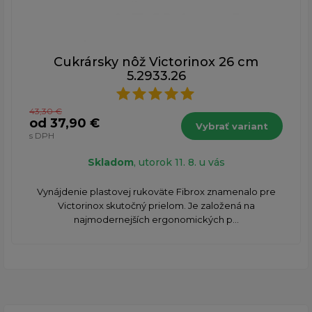
Cukrársky nôž Victorinox 26 cm
5.2933.26
43,30 €
od 37,90 €
Vybrať variant
s DPH
Skladom
, utorok 11. 8. u vás
​Vynájdenie plastovej rukoväte Fibrox znamenalo pre
Victorinox skutočný prielom. Je založená na
najmodernejších ergonomických p...