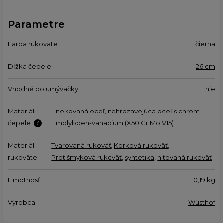
Parametre
Farba rukoväte
čierna
Dĺžka čepele
26 cm
Vhodné do umývačky
nie
Materiál
nekovaná oceľ
,
nehrdzavejúca oceľ s chrom-
čepele
molybden-vanadium (X50 Cr Mo V15)
Materiál
Tvarovaná rukoväť
,
Korková rukoväť
,
rukoväte
Protišmyková rukoväť
,
syntetika
,
nitovaná rukoväť
Hmotnosť
0,19
kg
Výrobca
Wüsthof