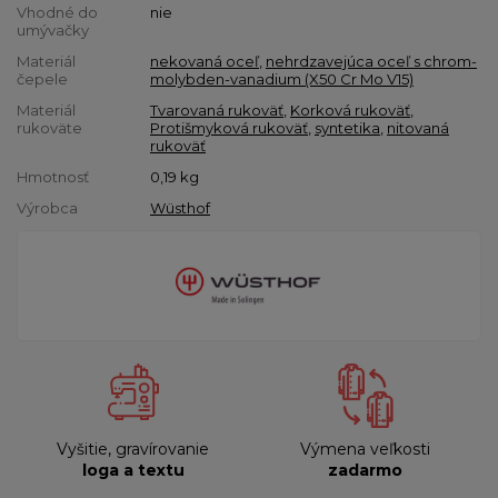
Vhodné do
nie
umývačky
Materiál
nekovaná oceľ
,
nehrdzavejúca oceľ s chrom-
čepele
molybden-vanadium (X50 Cr Mo V15)
Materiál
Tvarovaná rukoväť
,
Korková rukoväť
,
rukoväte
Protišmyková rukoväť
,
syntetika
,
nitovaná
rukoväť
Hmotnosť
0,19
kg
Výrobca
Wüsthof
Vyšitie, gravírovanie
Výmena veľkosti
loga a textu
zadarmo