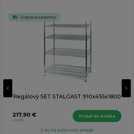
Doprava zadarmo
Regálový SET STALGAST 910x455x1800
217,90 €
Pridať do košíka
s DPH
2 ks na externom sklade