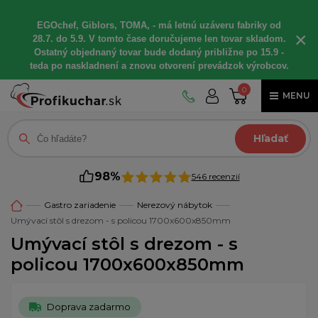
EGOchef, Giblors, TOMA, - má letnú uzáveru fabriky od
×
28.7. do 5.9. V tomto čase doručujeme len tovar skladom.
Ostatný objednaný tovar bude dodaný približne po 15.9 -
teda po naskladnení a znovu otvorení prevádzok výrobcov.
0
MENU
Hľadať
98%
546 recenzií
Gastro zariadenie
Nerezový nábytok
Umývací stôl s drezom - s policou 1700x600x850mm
Umývací stôl s drezom - s
policou 1700x600x850mm
Doprava zadarmo