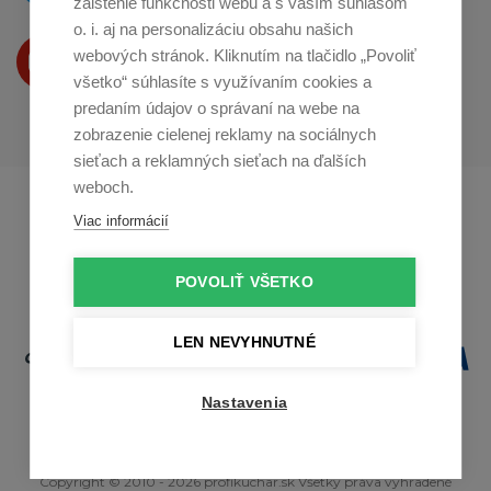
zaistenie funkčnosti webu a s vaším súhlasom
o. i. aj na personalizáciu obsahu našich
Produkty Vám predstavujeme
webových stránok. Kliknutím na tlačidlo „Povoliť
na
Youtube
všetko“ súhlasíte s využívaním cookies a
predaním údajov o správaní na webe na
zobrazenie cielenej reklamy na sociálnych
sieťach a reklamných sieťach na ďalších
weboch.
Profikuchař.cz
Profikoch.at
Viac informácií
Profiszakacs.hu
POVOLIŤ VŠETKO
LEN NEVYHNUTNÉ
Nastavenia
Copyright © 2010 - 2026 profikuchar.sk Všetky práva vyhradené