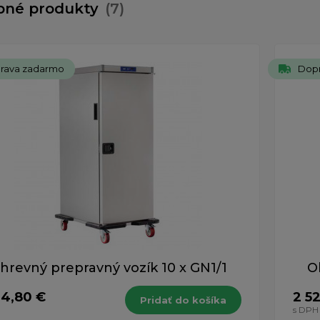
bné produkty
(7)
rava zadarmo
Dop
hrevný prepravný vozík 10 x GN1/1
O
64,80 €
2 52
Pridať do košíka
H
s DPH