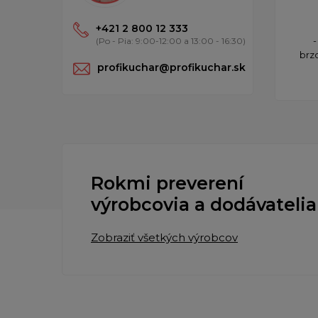
+421 2 800 12 333
-
(Po - Pia: 9:00-12:00 a 13:00 - 16:30)
brz
profikuchar@profikuchar.sk
Rokmi preverení
výrobcovia a dodávatelia
Zobraziť všetkých výrobcov