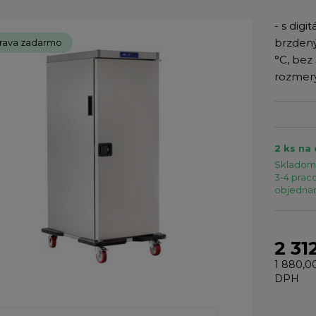
- s dig
brzdený
rava zadarmo
°C, bez
rozmery
2 ks na
Skladom 
3-4 praco
objednaní
2 31
1 880,0
DPH