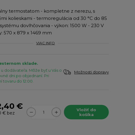
itálny termostatom - kompletne z nerezu, s
mi kolieskami - termoregulácia od 30 °C do 85
 systému dovlhčovania - výkon: 1500 W - 230 V
: 570 x 879 x 1469 mm
VIAC INFO
 externom sklade.
u dodávateľa. Môže byť u Vás o
Možnosti dopravy
vné dni po objednaní. Pri
 tovaru do 12:00.
2,40 €
Vložiť do
0 €
bez
košíka