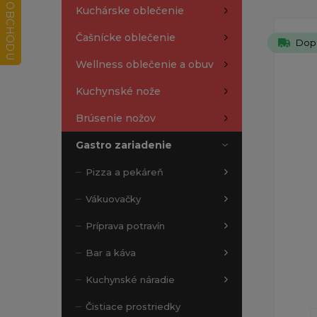
Kuchárske oblečenie
Čašnícke oblečenie
Dop
Wellness oblečenie a obuv
Kuchynské nože
Brúsenie nožov
Gastro zariadenie
Pizza a pekáreň
Vákuovačky
Príprava potravín
Bar a káva
Kuchynské náradie
Čistiace prostriedky