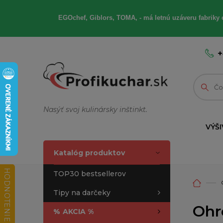
EGOchef, Giblors, TOMA, - má letnú uzáveru fabriky 
+
Nasýť svoj kulinársky inštinkt.
VÝŠI
Katalóg produktov
HODNOTENIE OBCHODU
TOP30 bestsellerov
Tipy na darčeky
Ohr
%
AKCIA %