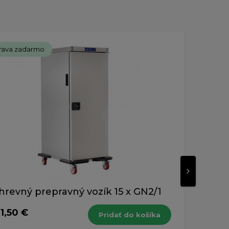
rava zadarmo
Dopr
hrevný prepravný vozík 15 x GN2/1
Oh
1,50 €
929
Pridať do košíka
s DPH