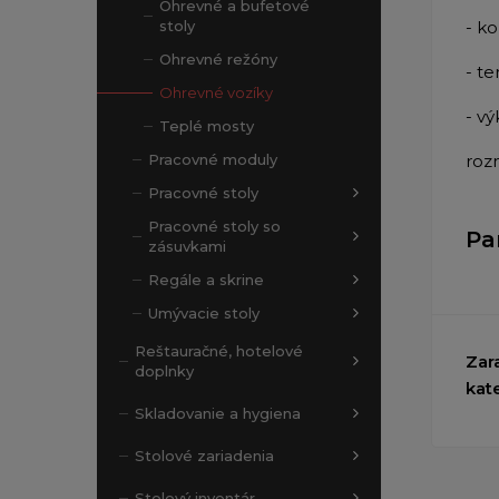
Ohrevné a bufetové
- k
stoly
Ohrevné režóny
- t
Ohrevné vozíky
- v
Teplé mosty
roz
Pracovné moduly
Pracovné stoly
Pracovné stoly so
Pa
zásuvkami
Regále a skrine
Umývacie stoly
Reštauračné, hotelové
Zar
doplnky
kat
Skladovanie a hygiena
Stolové zariadenia
Stolový inventár