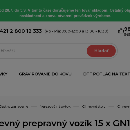
od 28.7. do 5.9. V tomto čase doručujeme len tovar skladom. Ostatný obj
naskladnení a znovu otvorení prevádzok výrobcov.
9
421 2 800 12 333
(Po - Pia: 9:00-12:00 a 13:00 - 16:30)
545
Hľadať
VKY
GRAVÍROVANIE DO KOVU
DTF POTLAČ NA TEXT
Gastro zariadenie
Nerezový nábytok
Ohrevné stoly
Ohrevn
evný prepravný vozík 15 x GN1