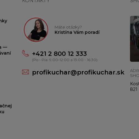
KONTAKTY
SH
nky
Máte otázky?
Kristína Vám poradí
ta —
+421 2 800 12 333
úvaní
(Po - Pia: 9:00-12:00 a 13:00 - 16:30)
ADR
profikuchar@profikuchar.sk
SH
Kost
821 
ačnej
ku