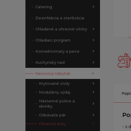
Catering
Dezinfekcia a sterilizácia
Chladené a ohrevné vitríny
Chladiaci program
Konvektomaty a pece
Kuchynský riad
Nerezový nábytok
Krytované stoly
Modulárny výdaj
Popi
Nástenné police a
skrinky
Po
Odsávače pár
Ohrevné stoly
- s