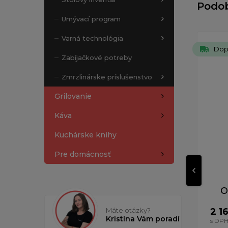
Podo
Umývací program
Varná technológia
Dop
Zabíjačkové potreby
Zmrzlinárske príslušenstvo
Grilovanie
Káva
Kuchárske knihy
Pre domácnosť
O
Máte otázky?
2 1
Kristína Vám poradí
s DP