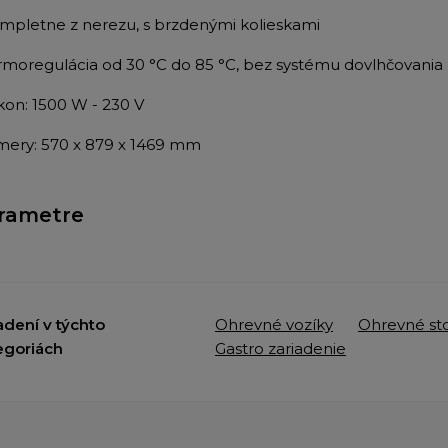
ompletne z nerezu, s brzdenými kolieskami
ermoregulácia od 30 °C do 85 °C, bez systému dovlhčovania
ýkon: 1500 W - 230 V
mery: 570 x 879 x 1469 mm
rametre
adení v týchto
Ohrevné vozíky
Ohrevné sto
egoriách
Gastro zariadenie