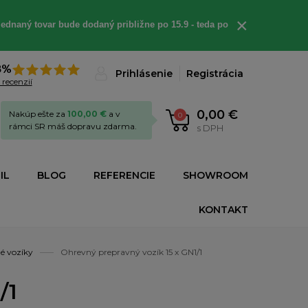
×
ednaný tovar bude dodaný približne po 15.9 - teda po
8%
Prihlásenie
Registrácia
 recenzií
0,00 €
Nakúp ešte za
100,00 €
a v
0
rámci SR máš dopravu zdarma.
s DPH
IL
BLOG
REFERENCIE
SHOWROOM
KONTAKT
é vozíky
Ohrevný prepravný vozík 15 x GN1/1
/1