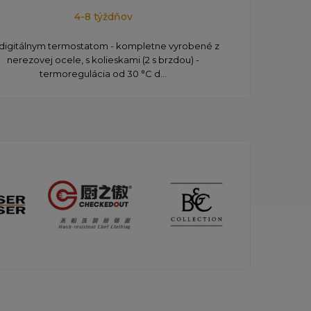
4-8 týždňov
s digitálnym termostatom - kompletne vyrobené z
Ohrev
nerezovej ocele, s kolieskami (2 s brzdou) -
izo
termoregulácia od 30 °C d...