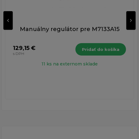
Manuálny regulátor pre M7133A15
129,15 €
Pridať do košíka
s DPH
11 ks na externom sklade