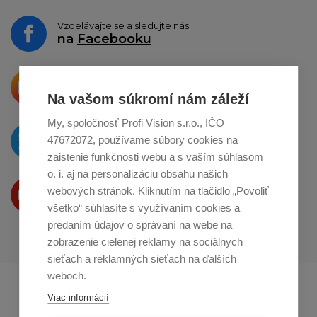
Vzdelávajte se a sledujte nás
na
Facebooku
Krásne produkty si priamo hovoria
o zdieľanie na
Instagrame
Na vašom súkromí nám záleží
My, spoločnosť Profi Vision s.r.o., IČO
O novinkách píšeme
47672072, používame súbory cookies na
na
Twitteri
zaistenie funkčnosti webu a s vaším súhlasom
o. i. aj na personalizáciu obsahu našich
Produkty Vám predstavujeme
webových stránok. Kliknutím na tlačidlo „Povoliť
na
Youtube
všetko“ súhlasíte s využívaním cookies a
predaním údajov o správaní na webe na
zobrazenie cielenej reklamy na sociálnych
sieťach a reklamných sieťach na ďalších
weboch.
Profikuchař.cz
Profikoch.at
Viac informácií
Profiszakacs.hu