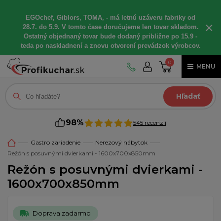
EGOchef, Giblors, TOMA, - má letnú uzáveru fabriky od
×
28.7. do 5.9. V tomto čase doručujeme len tovar skladom.
Ostatný objednaný tovar bude dodaný približne po 15.9 -
teda po naskladnení a znovu otvorení prevádzok výrobcov.
0
MENU
Hľadať
98%
545 recenzií
Gastro zariadenie
Nerezový nábytok
Režón s posuvnými dvierkami - 1600x700x850mm
Režón s posuvnými dvierkami -
1600x700x850mm
Doprava zadarmo