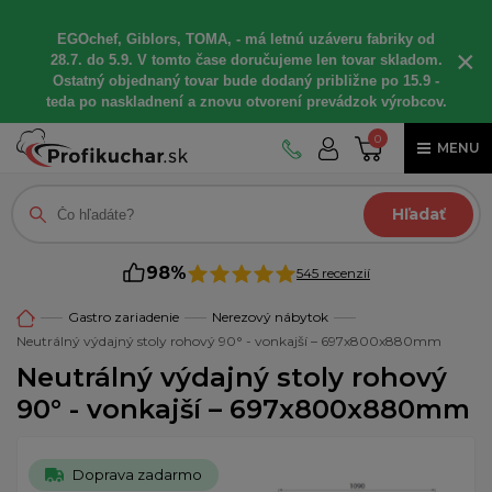
EGOchef, Giblors, TOMA, - má letnú uzáveru fabriky od
×
28.7. do 5.9. V tomto čase doručujeme len tovar skladom.
Ostatný objednaný tovar bude dodaný približne po 15.9 -
teda po naskladnení a znovu otvorení prevádzok výrobcov.
0
MENU
Hľadať
98%
545 recenzií
Gastro zariadenie
Nerezový nábytok
Neutrálný výdajný stoly rohový 90° - vonkajší – 697x800x880mm
Neutrálný výdajný stoly rohový
90° - vonkajší – 697x800x880mm
Doprava zadarmo