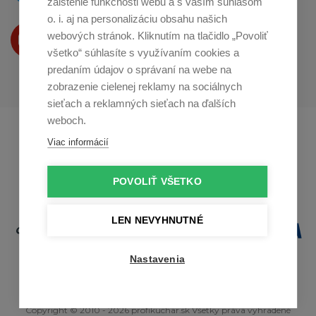
zaistenie funkčnosti webu a s vaším súhlasom
o. i. aj na personalizáciu obsahu našich
Produkty Vám predstavujeme
webových stránok. Kliknutím na tlačidlo „Povoliť
na
Youtube
všetko“ súhlasíte s využívaním cookies a
predaním údajov o správaní na webe na
zobrazenie cielenej reklamy na sociálnych
sieťach a reklamných sieťach na ďalších
weboch.
Profikuchař.cz
Profikoch.at
Viac informácií
Profiszakacs.hu
POVOLIŤ VŠETKO
LEN NEVYHNUTNÉ
Nastavenia
Copyright © 2010 - 2026 profikuchar.sk Všetky práva vyhradené