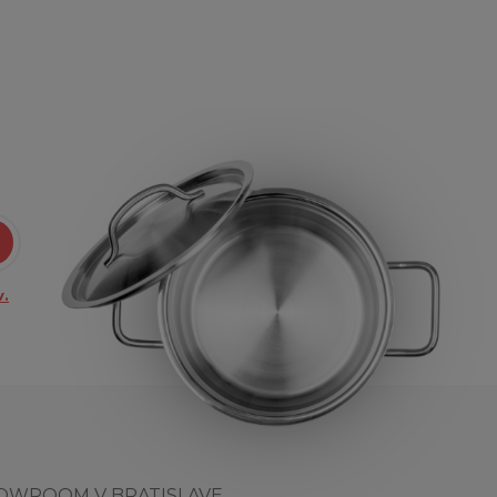
.
OWROOM V BRATISLAVE