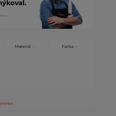
nýkoval.
Materiál
Farba
jnovšie