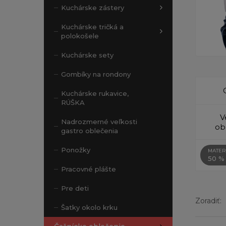
Kuchárske zástery
Kuchárske tričká a
polokošele
Kuchárske sety
Gombíky na rondony
Kuchárske rukavice,
RÚŠKA
V
Nadrozmerné veľkosti
ob
gastro oblečenia
Ponožky
MATER
50 % 
Pracovné plášte
Pre deti
Zoradiť:
Šatky okolo krku