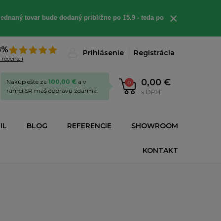
×
ednaný tovar bude dodaný približne po 15.9 - teda po
8%
Prihlásenie
Registrácia
 recenzií
0,00 €
Nakúp ešte za
100,00 €
a v
0
rámci SR máš dopravu zdarma.
s DPH
IL
BLOG
REFERENCIE
SHOWROOM
KONTAKT