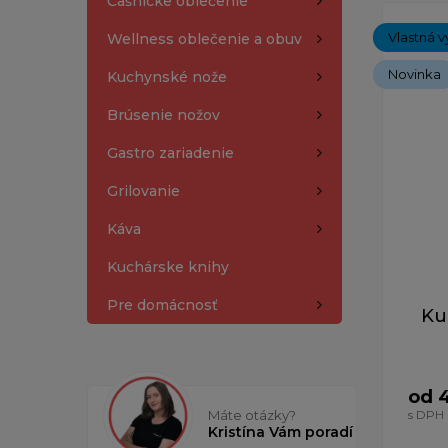
Čašnícke oblečenie
Zobrazený
Vlastná v
Wellness oblečenie a obuv
Novinka
Kuchynské nože
Brúsenie nožov
Gastro zariadenie
Grilovanie
Káva
Kuchárske knihy
Pre domácnosť
Ku
od 
Máte otázky?
s DPH
Kristína Vám poradí