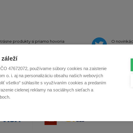
Krásne produkty si priamo hovoria
O novinká
o zdieľanie na
Instagrame
na
Twi
záleží
., IČO 47672072, používame súbory cookies na zaistenie
m o. i. aj na personalizáciu obsahu našich webových
Profikuchař.cz
Profikoch.at
Profiszakacs.h
voliť všetko“ súhlasíte s využívaním cookies a predaním
azenie cielenej reklamy na sociálnych sieťach a
boch.
Co