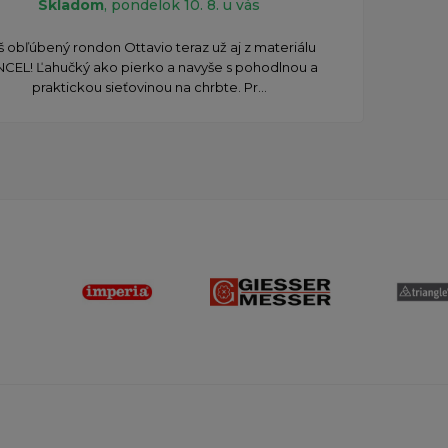
Skladom
, pondelok 10. 8. u vás
š obľúbený rondon Ottavio teraz už aj z materiálu
NCEL! Ľahučký ako pierko a navyše s pohodlnou a
praktickou sieťovinou na chrbte. Pr...