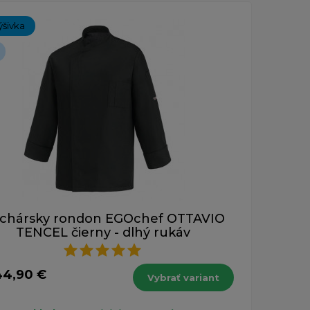
ch 1-1 z 1 záznamu.
ýšivka
chársky rondon EGOchef OTTAVIO
TENCEL čierny - dlhý rukáv
44,90 €
Vybrať variant