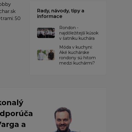
hobby
Rady, návody, tipy a
char.sk
informace
trami: 50
Rondon -
najdôležitejší kúsok
v šatníku kuchára
​Móda v kuchyni:
Aké kuchárske
rondony sú hitom
medzi kuchármi?
konalý
 Odporúča
Varga a