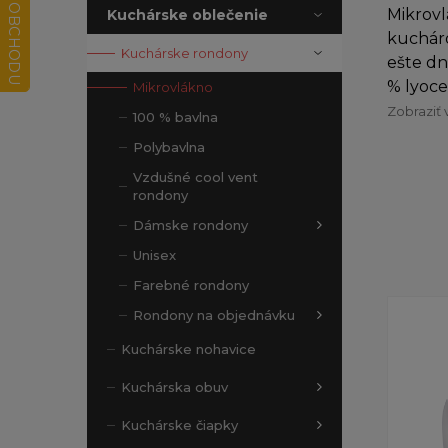
Mikrovl
Kuchárske oblečenie
kucháro
Kuchárske rondony
ešte dn
% lyocel
Mikrovlákno
Zobraziť 
100 % bavlna
Polybavlna
Vzdušné cool vent
rondony
Dámske rondony
Unisex
Farebné rondony
Rondony na objednávku
Kuchárske nohavice
Kuchárska obuv
Kuchárske čiapky