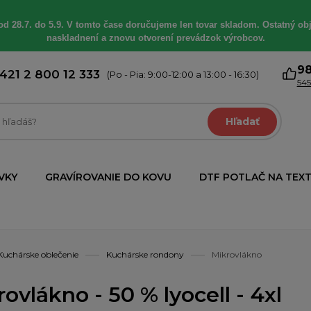
od 28.7. do 5.9. V tomto čase doručujeme len tovar skladom. Ostatný obj
naskladnení a znovu otvorení prevádzok výrobcov.
9
421 2 800 12 333
(Po - Pia: 9:00-12:00 a 13:00 - 16:30)
545
Hľadať
VKY
GRAVÍROVANIE DO KOVU
DTF POTLAČ NA TEXT
Kuchárske oblečenie
Kuchárske rondony
Mikrovlákno
ovlákno - 50 % lyocell - 4xl