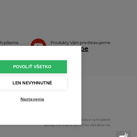
ch píšeme
Produkty Vám predstavujeme
tteri
na
Youtube
POVOLIŤ VŠETKO
LEN NEVYHNUTNÉ
u
Nastavenia
pyright © 2010 - 2026 profikuchar.sk Všetky práva vyhradené
eshop na mieru
vytvorilo
vibration.sk