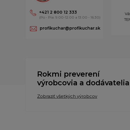
+421 2 800 12 333
Vá
(Po - Pia: 9:00-12:00 a 13:00 - 16:30)
TE
profikuchar@profikuchar.sk
Rokmi preverení
výrobcovia a dodávatelia
Zobraziť všetkých výrobcov