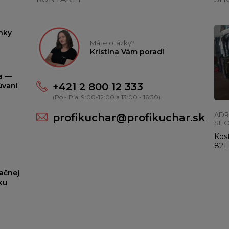
nky
Máte otázky?
Kristína Vám poradí
ta —
+421 2 800 12 333
úvaní
(Po - Pia: 9:00-12:00 a 13:00 - 16:30)
ADR
profikuchar@profikuchar.sk
SH
Kost
821 
ačnej
ku