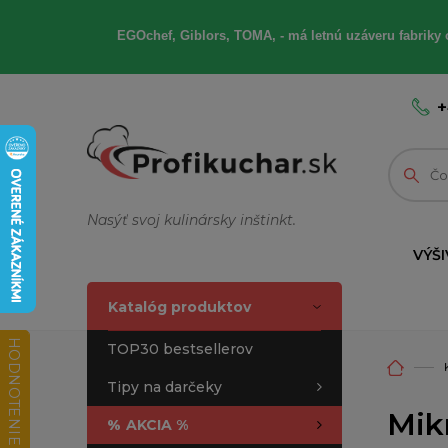
EGOchef, Giblors, TOMA, - má letnú uzáveru fabriky 
+
Nasýť svoj kulinársky inštinkt.
VÝŠI
Katalóg produktov
HODNOTENIE OBCHODU
TOP30 bestsellerov
Tipy na darčeky
Mikr
%
AKCIA %