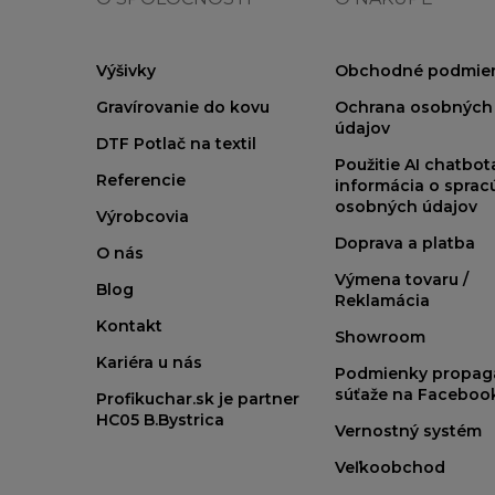
Výšivky
Obchodné podmie
Gravírovanie do kovu
Ochrana osobných
údajov
DTF Potlač na textil
Použitie AI chatbo
Referencie
informácia o sprac
osobných údajov
Výrobcovia
Doprava a platba
O nás
Výmena tovaru /
Blog
Reklamácia
Kontakt
Showroom
Kariéra u nás
Podmienky propag
súťaže na Faceboo
Profikuchar.sk je partner
HC05 B.Bystrica
Vernostný systém
Veľkoobchod