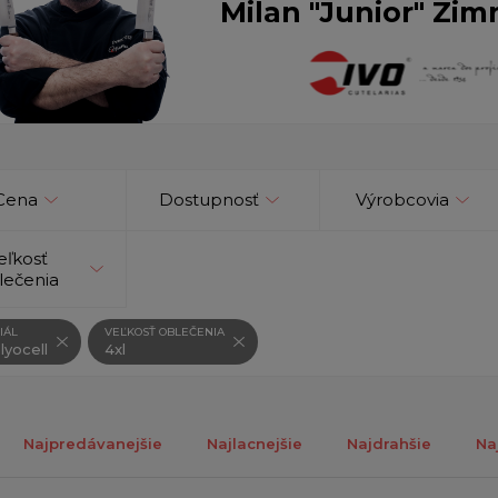
Milan "Junior" Zim
Cena
Dostupnosť
Výrobcovia
eľkosť
lečenia
IÁL
VEĽKOSŤ OBLEČENIA
lyocell
4xl
Najpredávanejšie
Najlacnejšie
Najdrahšie
Na