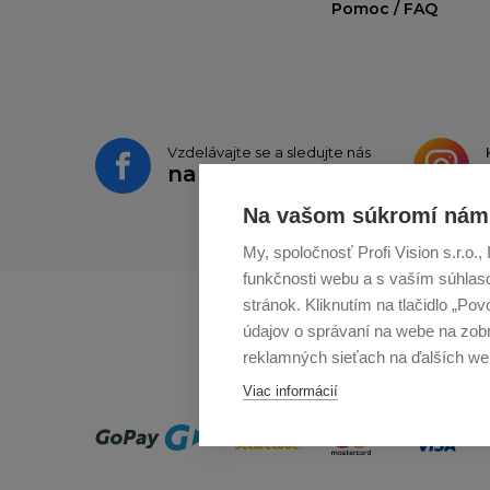
Pomoc / FAQ
Vzdelávajte se a sledujte nás
na
Facebooku
Na vašom súkromí nám 
My, spoločnosť Profi Vision s.r.o
funkčnosti webu a s vaším súhlaso
stránok. Kliknutím na tlačidlo „Po
údajov o správaní na webe na zobr
reklamných sieťach na ďalších we
Viac informácií