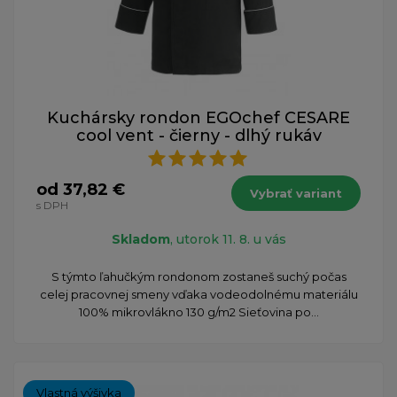
Kuchársky rondon EGOchef CESARE
cool vent - čierny - dlhý rukáv
od 37,82 €
Vybrať variant
s DPH
Skladom
, utorok 11. 8. u vás
S týmto ľahučkým rondonom zostaneš suchý počas
celej pracovnej smeny vďaka vodeodolnému materiálu
100% mikrovlákno 130 g/m2 Sieťovina po...
Vlastná výšivka