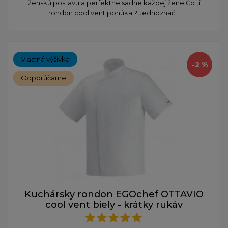
ženskú postavu a perfektne sadne každej žene Čo ti
rondon cool vent ponúka ? Jednoznač...
Vlastná výšivka
-2 %
Odporúčame
Kuchársky rondon EGOchef OTTAVIO
cool vent biely - krátky rukáv