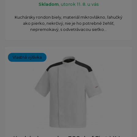
Skladom
, utorok 11. 8. u vás
Kuchársky rondon biely, materiál mikrovlákno, ľahučký
ako pierko, nekrčivý, nie je ho potrebné žehliť,
nepremokavý, s odvetrávacou sieťko...
Vlastná výšivka