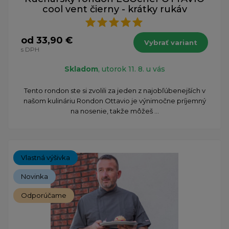
cool vent čierny - krátky rukáv
od 33,90 €
Vybrať variant
s DPH
Skladom
, utorok 11. 8. u vás
Tento rondon ste si zvolili za jeden z najobľúbenejších v
našom kulináriu Rondon Ottavio je výnimočne príjemný
na nosenie, takže môžeš ...
Vlastná výšivka
Novinka
Odporúčame