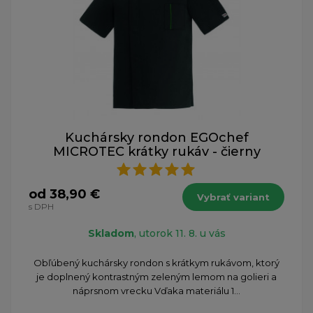
Kuchársky rondon EGOchef
MICROTEC krátky rukáv - čierny
od 38,90 €
Vybrať variant
s DPH
Skladom
, utorok 11. 8. u vás
​Obľúbený kuchársky rondon s krátkym rukávom, ktorý
je doplnený kontrastným zeleným lemom na golieri a
náprsnom vrecku Vďaka materiálu 1...