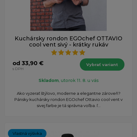
Kuchársky rondon EGOchef OTTAVIO
cool vent sivý - krátky rukáv
od 33,90 €
Vybrať variant
s DPH
Skladom
, utorok 11. 8. u vás
Ako vyzerať štýlovo, moderne a elegantne zároveň?
Pánsky kuchársky rondon EGOchef Ottavio cool vent v
sivej farbe je tá správna voľba. ľ...
Vlastná výšivka