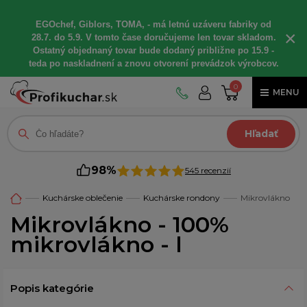
EGOchef, Giblors, TOMA, - má letnú uzáveru fabriky od
×
28.7. do 5.9. V tomto čase doručujeme len tovar skladom.
Ostatný objednaný tovar bude dodaný približne po 15.9 -
teda po naskladnení a znovu otvorení prevádzok výrobcov.
0
MENU
Hľadať
98%
545 recenzií
Kuchárske oblečenie
Kuchárske rondony
Mikrovlákno
Mikrovlákno - 100%
mikrovlákno - l
Popis kategórie