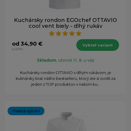
Kuchársky rondon EGOchef OTTAVIO
cool vent biely - dlhý rukáv
od 34,90 €
Vybrať variant
s DPH
Skladom
, utorok 11. 8. u vás
​Kuchársky rondon OTTAVIO s dlhým rukávom, je
kulinársky brat nášho bestselleru, ktorý ste si zvolili za
jeden z TOP produktov v našom ku...
Vlastná výšivka