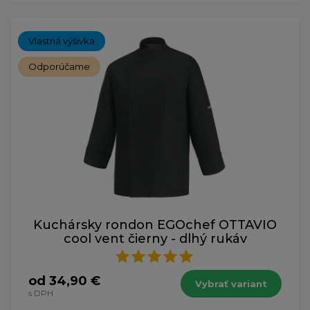
Vlastná výšivka
Odporúčame
Kuchársky rondon EGOchef OTTAVIO
cool vent čierny - dlhý rukáv
od 34,90 €
Vybrať variant
s DPH