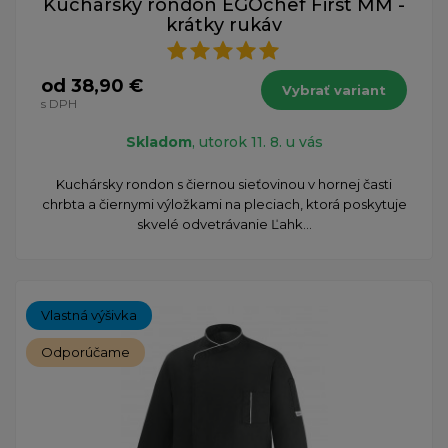
Kuchársky rondon EGOchef First MM -
krátky rukáv
od 38,90 €
Vybrať variant
s DPH
Skladom
, utorok 11. 8. u vás
​Kuchársky rondon s čiernou sieťovinou v hornej časti
chrbta a čiernymi výložkami na pleciach, ktorá poskytuje
skvelé odvetrávanie Ľahk...
Vlastná výšivka
Odporúčame