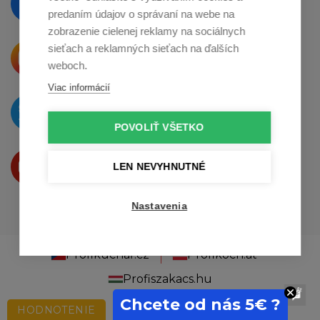
na
Facebooku
predaním údajov o správaní na webe na
zobrazenie cielenej reklamy na sociálnych
sieťach a reklamných sieťach na ďalších
Krásne produkty si priamo hovoria
o zdieľanie na
Instagrame
weboch.
Viac informácií
O novinkách píšeme
na
Twitteri
POVOLIŤ VŠETKO
Produkty Vám predstavujeme
LEN NEVYHNUTNÉ
na
Youtube
Nastavenia
Profikuchař.cz
Profikoch.at
Profiszakacs.hu
Chcete od nás 5€ ?
HODNOTENIE