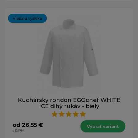
Vlastná výšivka
Kuchársky rondon EGOchef WHITE
ICE dlhý rukáv - biely
od 26,55 €
Vybrať variant
s DPH