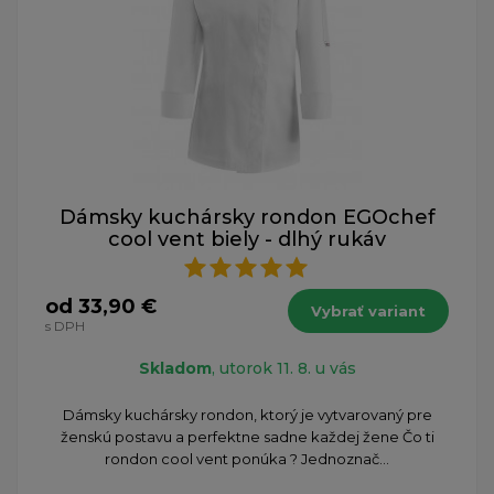
Dámsky kuchársky rondon EGOchef
cool vent biely - dlhý rukáv
od 33,90 €
Vybrať variant
s DPH
Skladom
, utorok 11. 8. u vás
Dámsky kuchársky rondon, ktorý je vytvarovaný pre
ženskú postavu a perfektne sadne každej žene Čo ti
rondon cool vent ponúka ? Jednoznač...