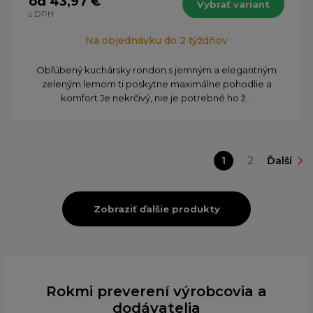
od 43,97 €
Vybrať variant
s DPH
Na objednávku do 2 týždňov
Obľúbený kuchársky rondon s jemným a elegantným
zeleným lemom ti poskytne maximálne pohodlie a
komfort Je nekrčivý, nie je potrebné ho ž...
1
2
Ďalší
Zobraziť ďalšie produkty
Rokmi preverení výrobcovia a
dodávatelia