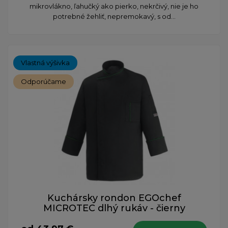
mikrovlákno, ľahučký ako pierko, nekrčivý, nie je ho
potrebné žehliť, nepremokavý, s od...
Vlastná výšivka
Odporúčame
Kuchársky rondon EGOchef
MICROTEC dlhý rukáv - čierny