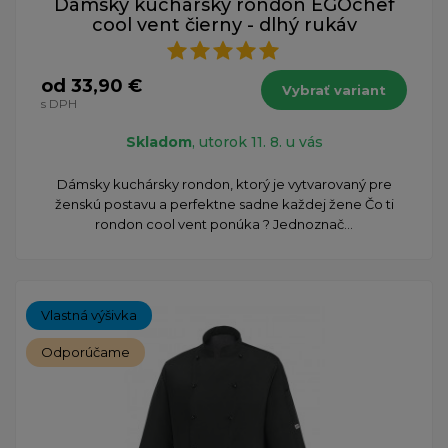
Dámsky kuchársky rondon EGOchef
cool vent čierny - dlhý rukáv
od 33,90 €
Vybrať variant
s DPH
Skladom
, utorok 11. 8. u vás
Dámsky kuchársky rondon, ktorý je vytvarovaný pre
ženskú postavu a perfektne sadne každej žene Čo ti
rondon cool vent ponúka ? Jednoznač...
Vlastná výšivka
Odporúčame