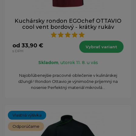
Kuchársky rondon EGOchef OTTAVIO
cool vent bordový - krátky rukáv
od 33,90 €
Vybrať variant
s DPH
Skladom
, utorok 11. 8. u vás
​Najobľúbenejšie pracovné oblečenie v kulinárskej
džungli ! Rondon Ottavio je výnimočne príjemný na
nosenie Perfektný materiál mikrovlá...
Vlastná výšivka
Odporúčame