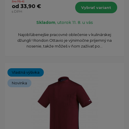
34,75 €
od 33,90 €
Vybrať variant
s DPH
Skladom
, utorok 11. 8. u vás
Najobľúbenejšie pracovné oblečenie v kulinárskej
džungli ! Rondon Ottavio je výnimočne príjemný na
nosenie, takže môžeš v ňom zažívať po...
Vlastná výšivka
Novinka