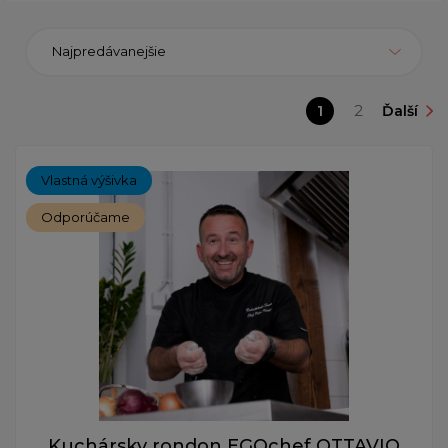
Najpredávanejšie
1
2
Ďalší
Vlastná výšivka
Odporúčame
Kuchársky rondon EGOchef OTTAVIO