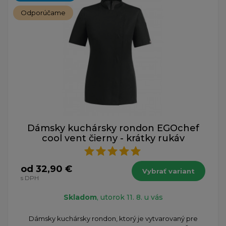
Odporúčame
Dámsky kuchársky rondon EGOchef
cool vent čierny - krátky rukáv
od 32,90 €
Vybrať variant
s DPH
Skladom
, utorok 11. 8. u vás
Dámsky kuchársky rondon, ktorý je vytvarovaný pre