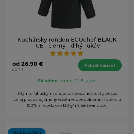
Kuchársky rondon EGOchef BLACK
ICE - čierny - dlhý rukáv
od 26,90 €
Vybrať variant
s DPH
Skladom
, utorok 11. 8. u vás
S týmto ľahučkým rondonom zostaneš suchý počas
celej pracovnej smeny vďaka vodeodolnému materiálu
100% mikrovlákno 130 g/m2 Sieťovina po...
Vlastná výšivka