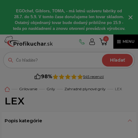
EGOchef, Giblors, TOMA, - má letnú uzáveru fabriky od
×
28.7. do 5.9. V tomto čase doručujeme len tovar skladom.
Ostatný objednaný tovar bude dodaný približne po 15.9 -
teda po naskladnení a znovu otvorení prevádzok výrobcov.
0
MENU
Hľadať
98%
545 recenzií
Grilovanie
Grily
Zahradné plynové grily
LEX
LEX
Popis kategórie