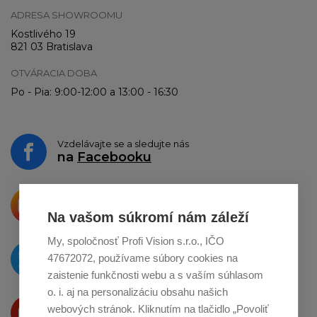
ADRESA SHOWROOMU
Kostlivého 19
821 03 Bratislava
OTVÁRACIA DOBA
Po - Pia: 9:00-12:00 a 13:00 - 16:30
Vzdelávajte se a sledujte nás
na
Facebooku
Krásne produkty si priamo hovoria
o zdieľanie na
Instagrame
Na vašom súkromí nám záleží
My, spoločnosť Profi Vision s.r.o., IČO
O novinkách píšeme
47672072, používame súbory cookies na
na
Twitteri
zaistenie funkčnosti webu a s vaším súhlasom
o. i. aj na personalizáciu obsahu našich
Produkty Vám predstavujeme
webových stránok. Kliknutím na tlačidlo „Povoliť