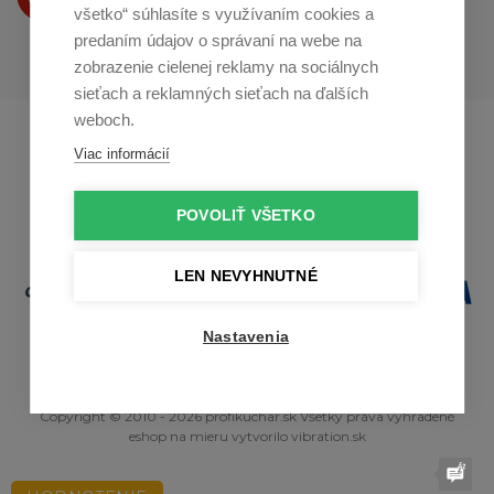
na
Youtube
všetko“ súhlasíte s využívaním cookies a
predaním údajov o správaní na webe na
zobrazenie cielenej reklamy na sociálnych
sieťach a reklamných sieťach na ďalších
weboch.
Profikuchař.cz
Profikoch.at
Viac informácií
Profiszakacs.hu
POVOLIŤ VŠETKO
LEN NEVYHNUTNÉ
Nastavenia
Copyright © 2010 - 2026 profikuchar.sk Všetky práva vyhradené
eshop na mieru
vytvorilo
vibration.sk