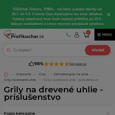
EGOchef, Giblors, TOMA, - má letnú uzáveru fabriky od
×
28.7. do 5.9. V tomto čase doručujeme len tovar skladom.
Ostatný objednaný tovar bude dodaný približne po 15.9 -
teda po naskladnení a znovu otvorení prevádzok výrobcov.
0
MENU
Hľadať
98%
545 recenzií
Grilovanie
Grily
Záhradné grily na uhlie
Grily na drevené uhlie
Grily na drevené uhlie - príslušenstvo
Grily na drevené uhlie -
príslušenstvo
Popis kategórie