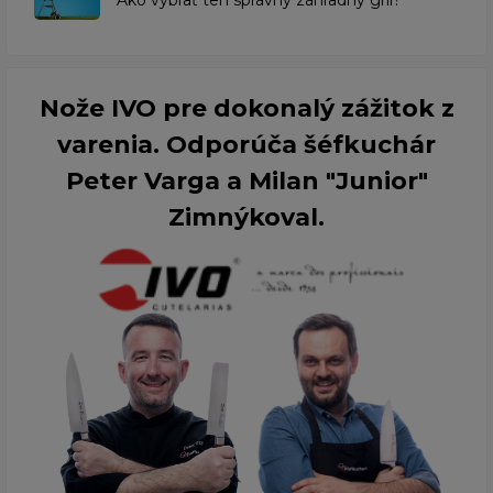
Ako vybrať ten správny záhradný gril?
Nože IVO pre dokonalý zážitok z
varenia. Odporúča šéfkuchár
Peter Varga a Milan "Junior"
Zimnýkoval.