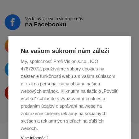
Vzdelávajte se a sledujte nás
na
Facebooku
Krásne produkty si priamo hovoria
o zdieľanie na
Instagrame
Na vašom súkromí nám záleží
My, spoločnosť Profi Vision s.r.o., IČO
O novinkách píšeme
47672072, používame súbory cookies na
na
Twitteri
zaistenie funkčnosti webu a s vaším súhlasom
o. i. aj na personalizáciu obsahu našich
Produkty Vám predstavujeme
webových stránok. Kliknutím na tlačidlo „Povoliť
na
Youtube
všetko“ súhlasíte s využívaním cookies a
predaním údajov o správaní na webe na
zobrazenie cielenej reklamy na sociálnych
sieťach a reklamných sieťach na ďalších
weboch.
Profikuchař.cz
Profikoch.at
Viac informácií