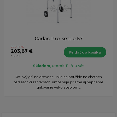
Cadac Pro kettle 57
220,17 €
203,87 €
Pridať do košíka
s DPH
Skladom
, utorok 11. 8. u vás
Kotlový gril na drevené uhlie na použitie na chatách,
terasách či záhradách. umožňuje priame aj nepriame
grilovanie veko s teplom...