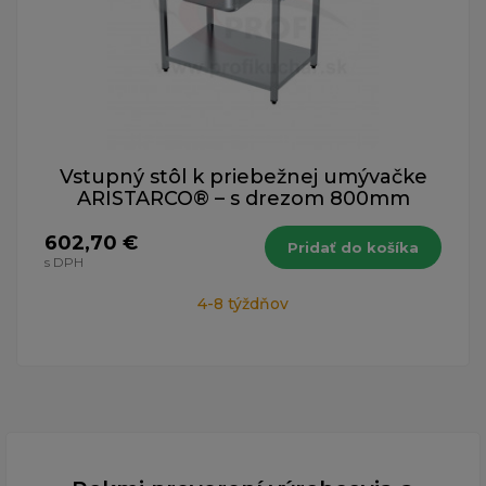
Vstupný stôl k priebežnej umývačke
ARISTARCO® – s drezom 800mm
602,70 €
Pridať do košíka
s DPH
4-8 týždňov