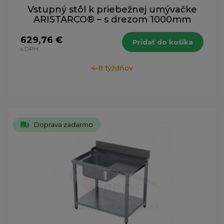
Vstupný stôl k priebežnej umývačke
ARISTARCO® – s drezom 1000mm
629,76 €
Pridať do košíka
s DPH
4-8 týždňov
Doprava zadarmo