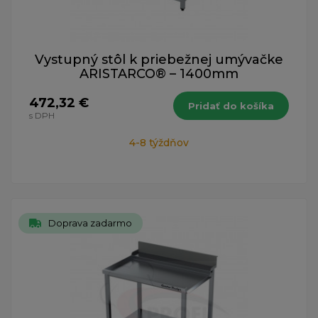
Vystupný stôl k priebežnej umývačke
ARISTARCO® – 1400mm
472,32 €
Pridať do košíka
s DPH
4-8 týždňov
Doprava zadarmo