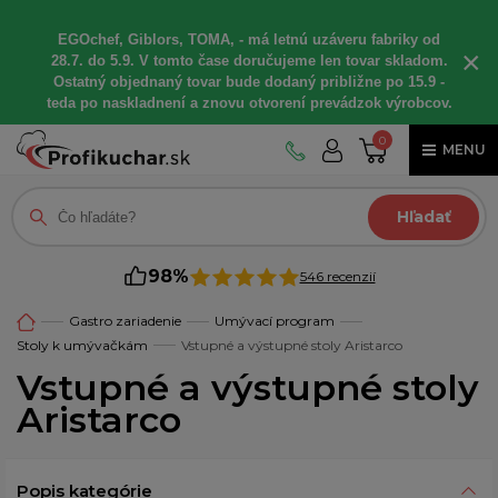
EGOchef, Giblors, TOMA, - má letnú uzáveru fabriky od
×
28.7. do 5.9. V tomto čase doručujeme len tovar skladom.
Ostatný objednaný tovar bude dodaný približne po 15.9 -
teda po naskladnení a znovu otvorení prevádzok výrobcov.
0
MENU
Hľadať
98%
546 recenzií
Gastro zariadenie
Umývací program
Stoly k umývačkám
Vstupné a výstupné stoly Aristarco
Vstupné a výstupné stoly
Aristarco
Popis kategórie