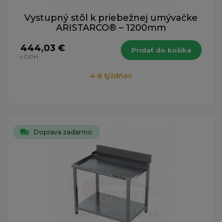
Vystupný stôl k priebežnej umývačke
ARISTARCO® – 1200mm
444,03 €
Pridať do košíka
s DPH
4-8 týždňov
Doprava zadarmo