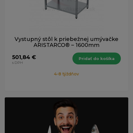
Vystupný stôl k priebežnej umývačke
ARISTARCO® – 1600mm
501,84 €
Pridať do košíka
s DPH
4-8 týždňov