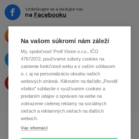
Vzdelávajte se a sledujte nás
na
Facebooku
Krásne produkty si priamo hovoria
o zdieľanie na
Instagrame
Na vašom súkromí nám záleží
My, spoločnosť Profi Vision s.r.o., IČO
O novinkách píšeme
47672072, používame súbory cookies na
na
Twitteri
zaistenie funkčnosti webu a s vaším súhlasom
o. i. aj na personalizáciu obsahu našich
Produkty Vám predstavujeme
webových stránok. Kliknutím na tlačidlo „Povoliť
na
Youtube
všetko“ súhlasíte s využívaním cookies a
predaním údajov o správaní na webe na
zobrazenie cielenej reklamy na sociálnych
sieťach a reklamných sieťach na ďalších
weboch.
Profikuchař.cz
Profikoch.at
Viac informácií
Profiszakacs.hu