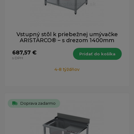
Vstupný stôl k priebežnej umývačke
ARISTARCO® – s drezom 1400mm
687,57 €
Pridať do košíka
s DPH
4-8 týždňov
Doprava zadarmo