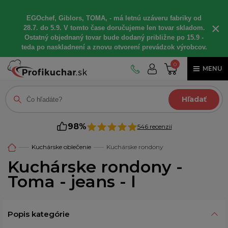
EGOchef, Giblors, TOMA, - má letnú uzáveru fabriky od
×
28.7. do 5.9. V tomto čase doručujeme len tovar skladom.
Ostatný objednaný tovar bude dodaný približne po 15.9 -
teda po naskladnení a znovu otvorení prevádzok výrobcov.
0
MENU
Hľadať
98%
546 recenzií
Kuchárske oblečenie
Kuchárske rondony
Kuchárske rondony -
Toma - jeans - l
Popis kategórie