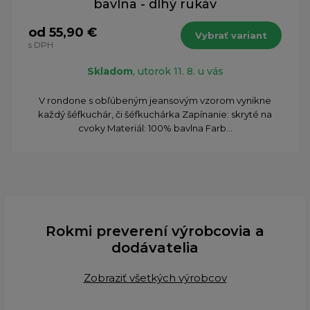
bavlna - dlhý rukáv
od 55,90 €
Vybrať variant
s DPH
Skladom
, utorok 11. 8. u vás
​V rondone s obľúbeným jeansovým vzorom vynikne
každý šéfkuchár, či šéfkuchárka Zapínanie: skryté na
cvoky Materiál: 100% bavlna Farb...
Rokmi preverení výrobcovia a
dodávatelia
Zobraziť všetkých výrobcov