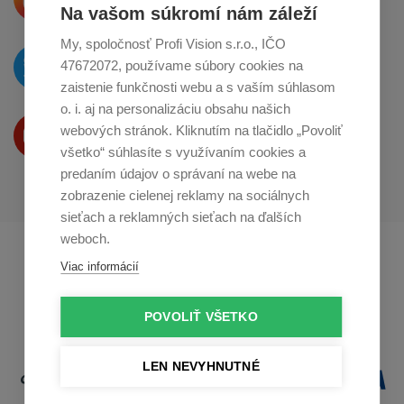
o zdieľanie na
Instagrame
Na vašom súkromí nám záleží
My, spoločnosť Profi Vision s.r.o., IČO
O novinkách píšeme
47672072, používame súbory cookies na
na
Twitteri
zaistenie funkčnosti webu a s vaším súhlasom
o. i. aj na personalizáciu obsahu našich
Produkty Vám predstavujeme
webových stránok. Kliknutím na tlačidlo „Povoliť
na
Youtube
všetko“ súhlasíte s využívaním cookies a
predaním údajov o správaní na webe na
zobrazenie cielenej reklamy na sociálnych
sieťach a reklamných sieťach na ďalších
weboch.
Profikuchař.cz
Profikoch.at
Viac informácií
Profiszakacs.hu
POVOLIŤ VŠETKO
LEN NEVYHNUTNÉ