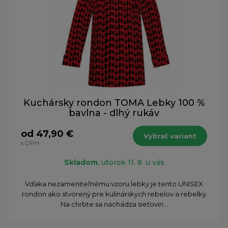
Kuchársky rondon TOMA Lebky 100 %
bavlna - dlhý rukáv
od 47,90 €
Vybrať variant
s DPH
Skladom
, utorok 11. 8. u vás
​Vďaka nezameniteľnému vzoru lebky je tento UNISEX
rondon ako stvorený pre kulinárskych rebelov a rebelky
Na chrbte sa nachádza sieťovin...