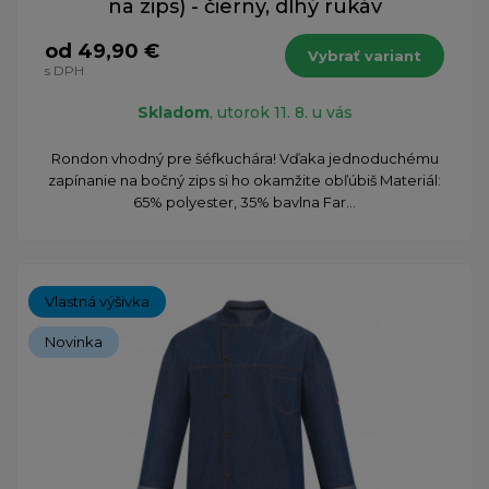
na zips) - čierny, dlhý rukáv
od 49,90 €
Vybrať variant
s DPH
Skladom
, utorok 11. 8. u vás
Rondon vhodný pre šéfkuchára! Vďaka jednoduchému
zapínanie na bočný zips si ho okamžite obľúbiš Materiál:
65% polyester, 35% bavlna Far...
Vlastná výšivka
Novinka