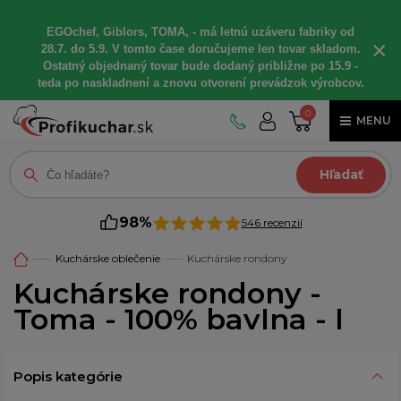
EGOchef, Giblors, TOMA, - má letnú uzáveru fabriky od
×
28.7. do 5.9. V tomto čase doručujeme len tovar skladom.
Ostatný objednaný tovar bude dodaný približne po 15.9 -
teda po naskladnení a znovu otvorení prevádzok výrobcov.
0
MENU
Hľadať
98%
546 recenzií
Kuchárske oblečenie
Kuchárske rondony
Kuchárske rondony -
Toma - 100% bavlna - l
Popis kategórie