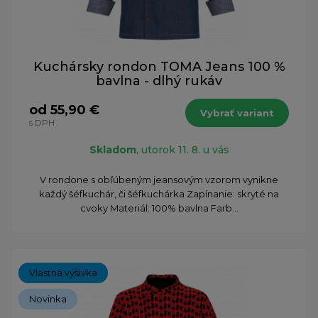
Kuchársky rondon TOMA Jeans 100 %
bavlna - dlhý rukáv
od 55,90 €
Vybrať variant
s DPH
Skladom
, utorok 11. 8. u vás
​V rondone s obľúbeným jeansovým vzorom vynikne
každý šéfkuchár, či šéfkuchárka Zapínanie: skryté na
cvoky Materiál: 100% bavlna Farb...
Vlastná výšivka
Novinka