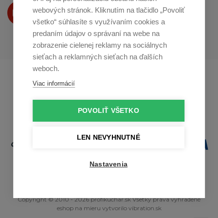
Produkty Vám predstavujeme
webových stránok. Kliknutím na tlačidlo „Povoliť
na
Youtube
všetko“ súhlasíte s využívaním cookies a
predaním údajov o správaní na webe na
zobrazenie cielenej reklamy na sociálnych
sieťach a reklamných sieťach na ďalších
weboch.
Profikuchař.cz
Profikoch.at
Viac informácií
Profiszakacs.hu
POVOLIŤ VŠETKO
LEN NEVYHNUTNÉ
Nastavenia
Copyright © 2010 - 2026 profikuchar.sk Všetky práva vyhradené
eshop na mieru
vytvorilo
vibration.sk