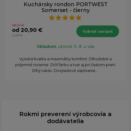
Kuchársky rondon PORTWEST
Somerset - čierny
28,91 €
od 20,90 €
Vybrať variant
s DPH
Skladom
, utorok 11. 8. u vás
Vysoká kvalita a maximálny komfort. Dlhodobé a
príjemné nosenie. Drží farbu a tvar aj pri častom praní.
Dlhý rukáv. Dvojradové zapínanie,...
Rokmi preverení výrobcovia a
dodávatelia