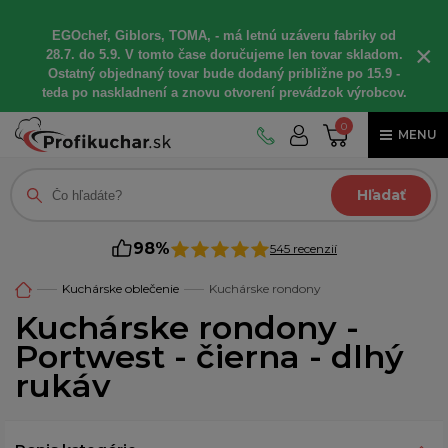
EGOchef, Giblors, TOMA, - má letnú uzáveru fabriky od
×
28.7. do 5.9. V tomto čase doručujeme len tovar skladom.
Ostatný objednaný tovar bude dodaný približne po 15.9 -
teda po naskladnení a znovu otvorení prevádzok výrobcov.
0
MENU
Hľadať
98%
545 recenzií
Kuchárske oblečenie
Kuchárske rondony
Kuchárske rondony -
Portwest - čierna - dlhý
rukáv