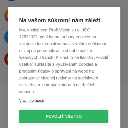
Krásne produkty si priamo hovoria
o zdieľanie na
Instagrame
Na vašom súkromí nám záleží
My, spoločnosť Profi Vision s.r.o., IČO
O novinkách píšeme
47672072, používame súbory cookies na
na
Twitteri
zaistenie funkčnosti webu a s vaším súhlasom
o. i. aj na personalizáciu obsahu našich
Produkty Vám predstavujeme
webových stránok. Kliknutím na tlačidlo „Povoliť
na
Youtube
všetko“ súhlasíte s využívaním cookies a
predaním údajov o správaní na webe na
zobrazenie cielenej reklamy na sociálnych
sieťach a reklamných sieťach na ďalších
weboch.
Profikuchař.cz
Profikoch.at
Viac informácií
Profiszakacs.hu
POVOLIŤ VŠETKO