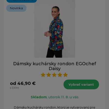
Novinka
Dámsky kuchársky rondon EGOchef
Daisy
od 46,90 €
Vybrať variant
s DPH
Skladom
, utorok 11. 8. u vás
Dámsky kuchársky rondon, ktorý je vytvarovaný pre