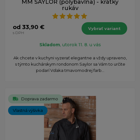
MM SAYLOR (polybavlna) - krátky
rukáv
od 33,90 €
Vybrať variant
s DPH
Skladom
, utorok 11. 8. u vás
Ak chcete v kuchyni vyzerať elegantne a vždy upraveno,
s týmto kuchárskym rondonom Saylor sa Vám to určite
podarí Vďaka tmavomodrej farb...
Doprava zadarmo
Vlastná výšivka