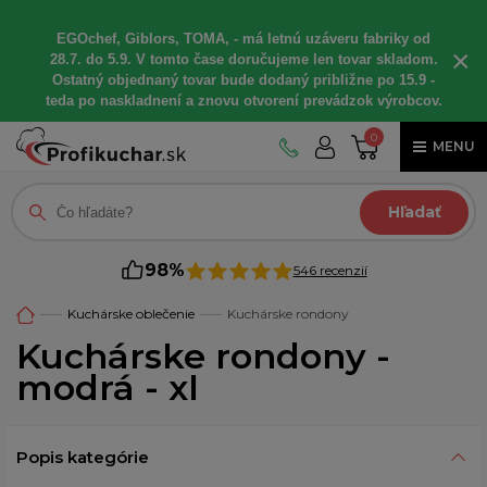
EGOchef, Giblors, TOMA, - má letnú uzáveru fabriky od
×
28.7. do 5.9. V tomto čase doručujeme len tovar skladom.
Ostatný objednaný tovar bude dodaný približne po 15.9 -
teda po naskladnení a znovu otvorení prevádzok výrobcov.
0
MENU
Hľadať
98%
546 recenzií
Kuchárske oblečenie
Kuchárske rondony
Kuchárske rondony -
modrá - xl
Popis kategórie