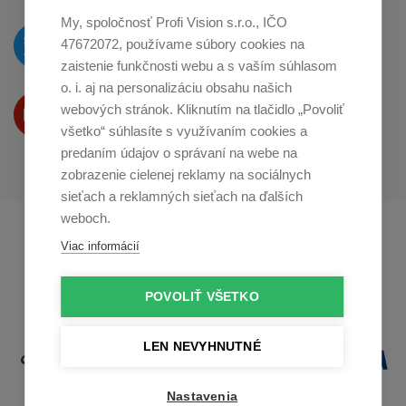
My, spoločnosť Profi Vision s.r.o., IČO
O novinkách píšeme
47672072, používame súbory cookies na
na
Twitteri
zaistenie funkčnosti webu a s vaším súhlasom
o. i. aj na personalizáciu obsahu našich
Produkty Vám predstavujeme
webových stránok. Kliknutím na tlačidlo „Povoliť
na
Youtube
všetko“ súhlasíte s využívaním cookies a
predaním údajov o správaní na webe na
zobrazenie cielenej reklamy na sociálnych
sieťach a reklamných sieťach na ďalších
weboch.
Profikuchař.cz
Profikoch.at
Viac informácií
Profiszakacs.hu
POVOLIŤ VŠETKO
LEN NEVYHNUTNÉ
Nastavenia