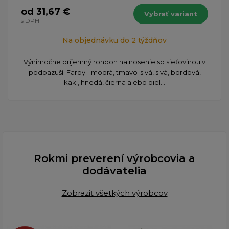
od 31,67 €
Vybrať variant
s DPH
Na objednávku do 2 týždňov
Výnimočne príjemný rondon na nosenie so sieťovinou v
podpazuší. Farby - modrá, tmavo-sivá, sivá, bordová,
kaki, hnedá, čierna alebo biel...
Rokmi preverení výrobcovia a
dodávatelia
Zobraziť všetkých výrobcov