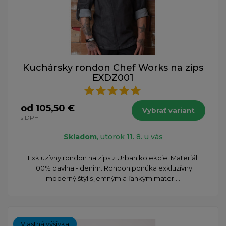
Kuchársky rondon Chef Works na zips
EXDZ001
od 105,50 €
Vybrať variant
s DPH
Skladom
, utorok 11. 8. u vás
Exkluzívny rondon na zips z Urban kolekcie. Materiál:
100% bavlna - denim. Rondon ponúka exkluzívny
moderný štýl s jemným a ľahkým materi...
Vlastná výšivka