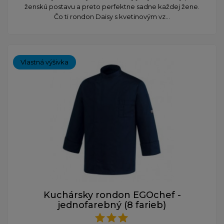
ženskú postavu a preto perfektne sadne každej žene.
Čo ti rondon Daisy s kvetinovým vz...
Vlastná výšivka
Kuchársky rondon EGOchef -
jednofarebný (8 farieb)