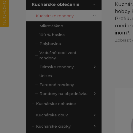
Kuchár
Kuchárske oblečenie
hobby k
Kuchárske rondony
Profiku
rondony
Mikrovlákno
inom?...
100 % bavlna
Zobraziť 
Polybavlna
Vzdušné cool vent
rondony
Dámske rondony
Unisex
Farebné rondony
Rondony na objednávku
Kuchárske nohavice
Kuchárska obuv
Kuchárske čiapky