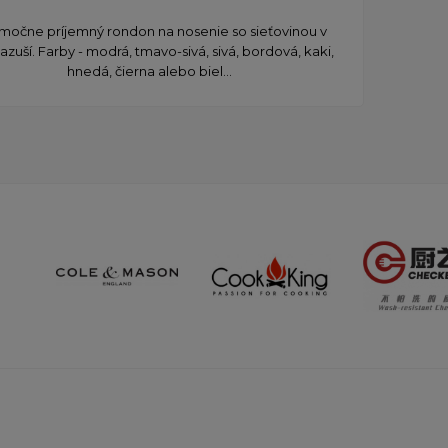
močne príjemný rondon na nosenie so sieťovinou v
zuší. Farby - modrá, tmavo-sivá, sivá, bordová, kaki,
hnedá, čierna alebo biel...