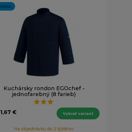
ýšivka
Kuchársky rondon EGOchef -
jednofarebný (8 farieb)
1,67 €
Vybrať variant
Na objednávku do 2 týždňov