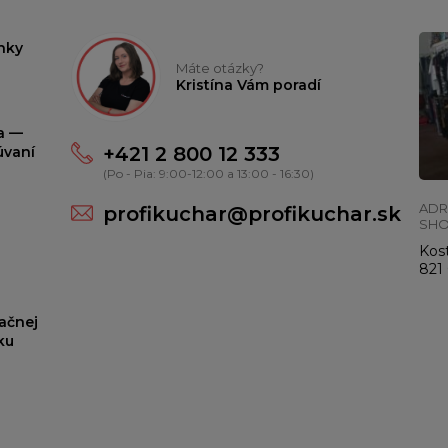
nky
Máte otázky?
Kristína Vám poradí
ta —
+421 2 800 12 333
úvaní
(Po - Pia: 9:00-12:00 a 13:00 - 16:30)
ADR
profikuchar@profikuchar.sk
SH
Kost
821 
ačnej
ku