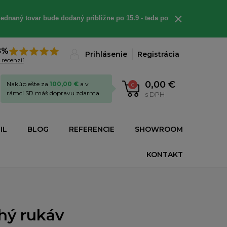
×
ednaný tovar bude dodaný približne po 15.9 - teda po
8%
Prihlásenie
Registrácia
 recenzií
0,00 €
Nakúp ešte za
100,00 €
a v
0
rámci SR máš dopravu zdarma.
s DPH
IL
BLOG
REFERENCIE
SHOWROOM
KONTAKT
lhý rukáv