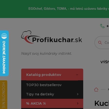
EGOchef, Giblors, TOMA, - má letnú uzáveru fabriky 
+
Nasýť svoj kulinársky inštinkt.
VÝŠI
Katalóg produktov
HODNOTENIE OBCHODU
TOP30 bestsellerov
Tipy na darčeky
Kuc
%
AKCIA %