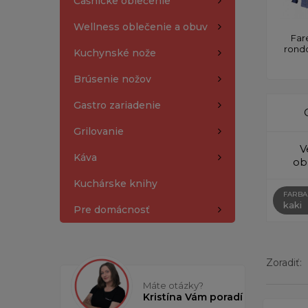
Čašnícke oblečenie
Wellness oblečenie a obuv
Far
rond
Kuchynské nože
Brúsenie nožov
Gastro zariadenie
Grilovanie
V
Káva
ob
Kuchárske knihy
FARBA
kaki
Pre domácnosť
Zoradiť:
Máte otázky?
Kristína Vám poradí
Zobrazený