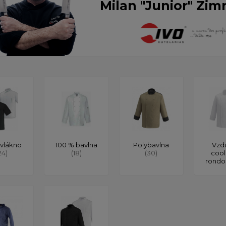
Milan "Junior" Zim
vlákno
100 % bavlna
Polybavlna
Vzd
24)
(18)
(30)
cool
rond