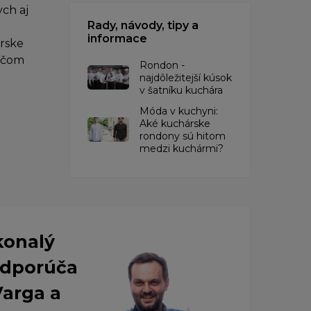
ch aj
Rady, návody, tipy a
informace
árske
iečom
Rondon -
najdôležitejší kúsok
v šatníku kuchára
​Móda v kuchyni:
Aké kuchárske
rondony sú hitom
medzi kuchármi?
konalý
 Odporúča
Varga a