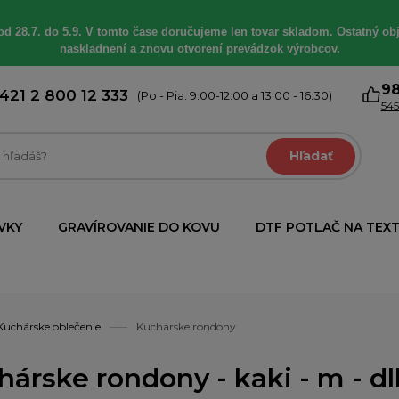
od 28.7. do 5.9. V tomto čase doručujeme len tovar skladom. Ostatný obj
naskladnení a znovu otvorení prevádzok výrobcov.
9
421 2 800 12 333
(Po - Pia: 9:00-12:00 a 13:00 - 16:30)
545
Hľadať
VKY
GRAVÍROVANIE DO KOVU
DTF POTLAČ NA TEXT
Kuchárske oblečenie
Kuchárske rondony
hárske rondony - kaki - m - d