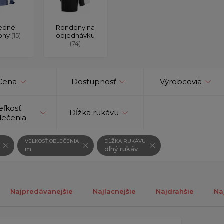
ebné
Rondony na
ony
(15)
objednávku
(74)
Cena
Dostupnosť
Výrobcovia
eľkosť
Dĺžka rukávu
lečenia
VEĽKOSŤ OBLEČENIA
DĹŽKA RUKÁVU
m
dlhý rukáv
Najpredávanejšie
Najlacnejšie
Najdrahšie
Na
ch 1-1 z 1 záznamu.