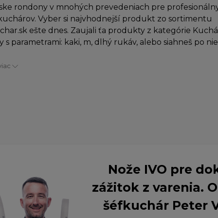
ske rondony v mnohých prevedeniach pre profesionálny
uchárov. Vyber si najvhodnejší produkt zo sortimentu
char.sk ešte dnes. Zaujali ťa produkty z kategórie Kuch
 s parametrami: kaki, m, dlhý rukáv, alebo siahneš po n
viac
Nože IVO pre do
zážitok z varenia.
šéfkuchár Peter 