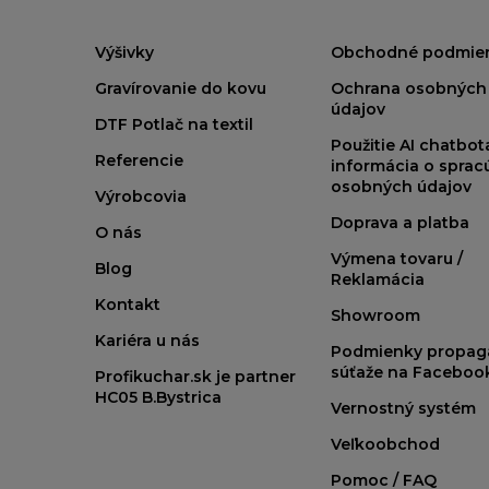
Výšivky
Obchodné podmie
Gravírovanie do kovu
Ochrana osobných
údajov
DTF Potlač na textil
Použitie AI chatbo
Referencie
informácia o sprac
osobných údajov
Výrobcovia
Doprava a platba
O nás
Výmena tovaru /
Blog
Reklamácia
Kontakt
Showroom
Kariéra u nás
Podmienky propag
súťaže na Faceboo
Profikuchar.sk je partner
HC05 B.Bystrica
Vernostný systém
Veľkoobchod
Pomoc / FAQ