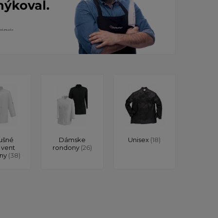
nýkoval.
ušné
Dámske
Unisex
(18)
 vent
rondony
(26)
ony
(38)