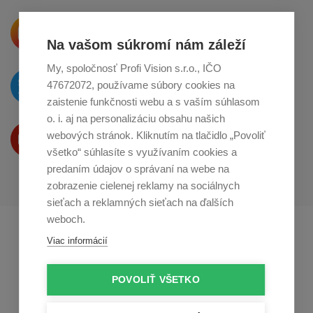
Krásne produkty si priamo hovoria
o zdieľanie na
Instagrame
Na vašom súkromí nám záleží
My, spoločnosť Profi Vision s.r.o., IČO
O novinkách píšeme
47672072, používame súbory cookies na
na
Twitteri
zaistenie funkčnosti webu a s vaším súhlasom
o. i. aj na personalizáciu obsahu našich
Produkty Vám predstavujeme
webových stránok. Kliknutím na tlačidlo „Povoliť
na
Youtube
všetko“ súhlasíte s využívaním cookies a
predaním údajov o správaní na webe na
zobrazenie cielenej reklamy na sociálnych
sieťach a reklamných sieťach na ďalších
weboch.
Profikuchař.cz
Profikoch.at
Viac informácií
Profiszakacs.hu
POVOLIŤ VŠETKO