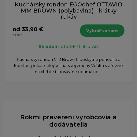
Kuchársky rondon EGOchef OTTAVIO
MM BROWN (polybavlna) - krátky
rukáv
od 33,90 €
Vybrať variant
s DPH
Skladom
, utorok 11. 8. u vás
​Kuchársky rondon MM Brown ti poskytne pohodlie a
komfort počas celej kulinárskej zmeny Vďaka sieťovine
na chrbte ti poskytne optimálne ...
Rokmi preverení výrobcovia a
dodávatelia