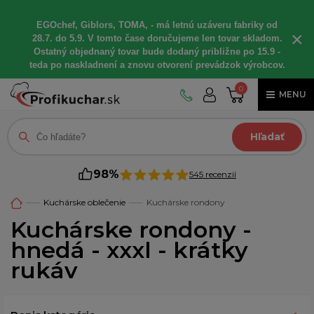
EGOchef, Giblors, TOMA, - má letnú uzáveru fabriky od
×
28.7. do 5.9. V tomto čase doručujeme len tovar skladom.
Ostatný objednaný tovar bude dodaný približne po 15.9 -
teda po naskladnení a znovu otvorení prevádzok výrobcov.
0
MENU
Hľadať
98%
545 recenzií
Kuchárske oblečenie
Kuchárske rondony
Kuchárske rondony -
hnedá - xxxl - krátky
rukáv