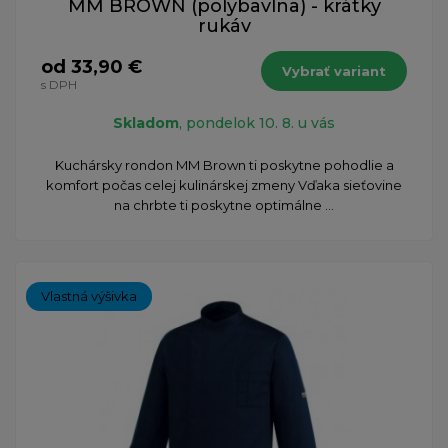
MM BROWN (polybavlna) - krátky
rukáv
od 33,90 €
Vybrať variant
s DPH
Skladom
, pondelok 10. 8. u vás
​Kuchársky rondon MM Brown ti poskytne pohodlie a
komfort počas celej kulinárskej zmeny Vďaka sieťovine
na chrbte ti poskytne optimálne ...
Vlastná výšivka