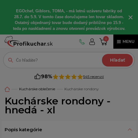
EGOchef, Giblors, TOMA, - má letnú uzáveru fabriky od
×
28.7. do 5.9. V tomto čase doručujeme len tovar skladom.
Ostatný objednaný tovar bude dodaný približne po 15.9 -
teda po naskladnení a znovu otvorení prevádzok výrobcov.
0
MENU
Hľadať
98%
545 recenzií
Kuchárske oblečenie
Kuchárske rondony
Kuchárske rondony -
hnedá - xl
Popis kategórie