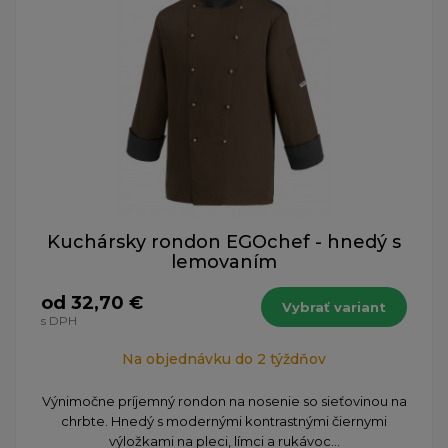
Kuchársky rondon EGOchef - hnedý s
lemovaním
od 32,70 €
Vybrať variant
s DPH
Na objednávku do 2 týždňov
Výnimočne príjemný rondon na nosenie so sieťovinou na
chrbte. Hnedý s modernými kontrastnými čiernymi
výložkami na pleci, límci a rukávoc...