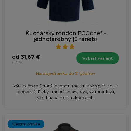
Kuchársky rondon EGOchef -
jednofarebný (8 farieb)
od 31,67 €
Vybrať variant
s DPH
Na objednávku do 2 týždňov
Výnimočne príjemný rondon na nosenie so sieťovinou v
podpazuší. Farby - modrá, tmavo-sivá, sivá, bordová,
kaki, hnedá, čierna alebo biel...
Vlastná výšivka