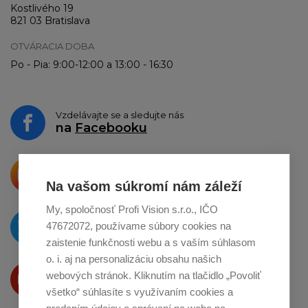
Kostlivého 19
821 03 Bratislava
OTVÁRACIA DOBA
Po - Pia: 9:00-12:00 a 13:00 - 16:30
Vzdelávajte se a sledujte nás
na
Facebooku
Krásne produkty si priamo hovoria
o zdieľanie na
Instagrame
Na vašom súkromí nám záleží
My, spoločnosť Profi Vision s.r.o., IČO
O novinkách píšeme
47672072, používame súbory cookies na
na
Twitteri
zaistenie funkčnosti webu a s vaším súhlasom
o. i. aj na personalizáciu obsahu našich
Produkty Vám predstavujeme
webových stránok. Kliknutím na tlačidlo „Povoliť
na
Youtube
všetko“ súhlasíte s využívaním cookies a