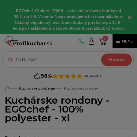
EGOchef, Giblors, TOMA, - má letnú uzáveru fabriky od
×
28.7. do 5.9. V tomto čase doručujeme len tovar skladom.
Ostatný objednaný tovar bude dodaný približne po 15.9 -
teda po naskladnení a znovu otvorení prevádzok výrobcov.
0
MENU
Hľadať
98%
546 recenzií
Kuchárske oblečenie
Kuchárske rondony
Kuchárske rondony -
EGOchef - 100%
polyester - xl