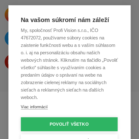
Krásne produkty si priamo hovoria
o zdieľanie na
Instagrame
Na vašom súkromí nám záleží
My, spoločnosť Profi Vision s.r.o., IČO
O novinkách píšeme
47672072, používame súbory cookies na
na
Twitteri
zaistenie funkčnosti webu a s vaším súhlasom
o. i. aj na personalizáciu obsahu našich
Produkty Vám predstavujeme
webových stránok. Kliknutím na tlačidlo „Povoliť
na
Youtube
všetko“ súhlasíte s využívaním cookies a
predaním údajov o správaní na webe na
zobrazenie cielenej reklamy na sociálnych
sieťach a reklamných sieťach na ďalších
weboch.
Profikuchař.cz
Profikoch.at
Viac informácií
Profiszakacs.hu
POVOLIŤ VŠETKO