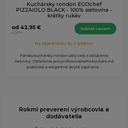
Kuchársky rondon EGOchef
PIZZAIOLO BLACK - 100% sieťovina -
krátky rukáv
od 42,95 €
Vybrať variant
s DPH
Na objednávku do 2 týždňov
Pánsky kuchársky rondon ušitý celý z obľúbenej
sieťoviny. Oblečenie pre profesionálneho kuchára má
praktické a elegantné skryté zapínanie...
Rokmi preverení výrobcovia a
dodávatelia