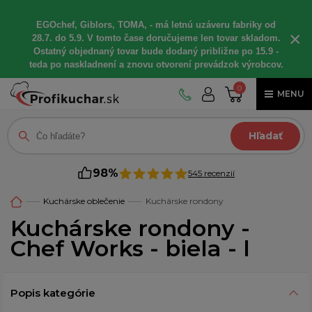
EGOchef, Giblors, TOMA, - má letnú uzáveru fabriky od
×
28.7. do 5.9. V tomto čase doručujeme len tovar skladom.
Ostatný objednaný tovar bude dodaný približne po 15.9 -
teda po naskladnení a znovu otvorení prevádzok výrobcov.
0
MENU
Hľadať
98%
545 recenzií
Kuchárske oblečenie
Kuchárske rondony
Kuchárske rondony -
Chef Works - biela - l
Popis kategórie