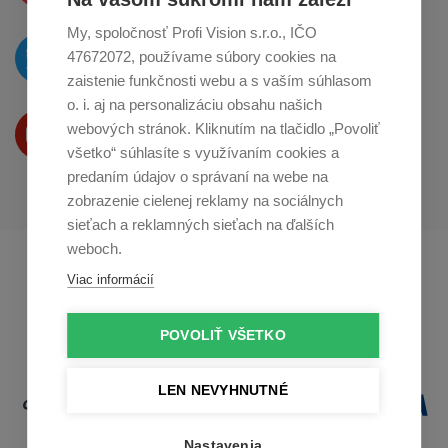
My, spoločnosť Profi Vision s.r.o., IČO
O novinkách píšeme
47672072, používame súbory cookies na
na
Twitteri
zaistenie funkčnosti webu a s vaším súhlasom
o. i. aj na personalizáciu obsahu našich
Produkty Vám predstavujeme
webových stránok. Kliknutím na tlačidlo „Povoliť
na
Youtube
všetko“ súhlasíte s využívaním cookies a
predaním údajov o správaní na webe na
zobrazenie cielenej reklamy na sociálnych
sieťach a reklamných sieťach na ďalších
weboch.
Profikuchař.cz
Profikoch.at
Viac informácií
Profiszakacs.hu
POVOLIŤ VŠETKO
LEN NEVYHNUTNÉ
Nastavenia