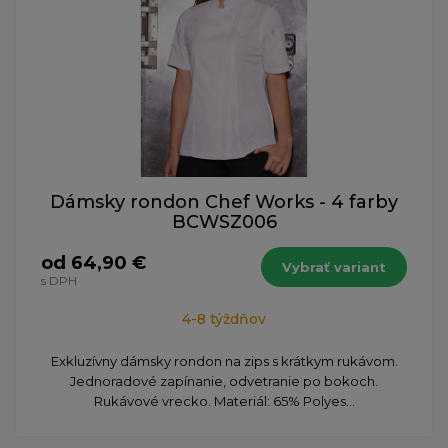
Dámsky rondon Chef Works - 4 farby
BCWSZ006
od 64,90 €
Vybrať variant
s DPH
4-8 týždňov
Exkluzívny dámsky rondon na zips s krátkym rukávom.
Jednoradové zapínanie, odvetranie po bokoch.
Rukávové vrecko. Materiál: 65% Polyes...