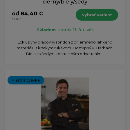
čierny/biely/šedý
od 84,40 €
Vybrať variant
s DPH
Skladom
, utorok 11. 8. u vás
Exkluzívny pracovný rondon z príjemného ľahkého
materiálu s krátkym rukávom. Dostupný v 3 farbách:
Biela so šedým kontrastným odvetraním...
Vlastná výšivka