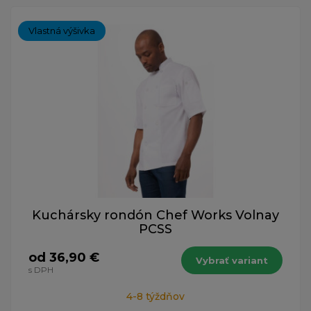
Vlastná výšivka
Kuchársky rondón Chef Works Volnay
PCSS
od 36,90 €
Vybrať variant
s DPH
4-8 týždňov