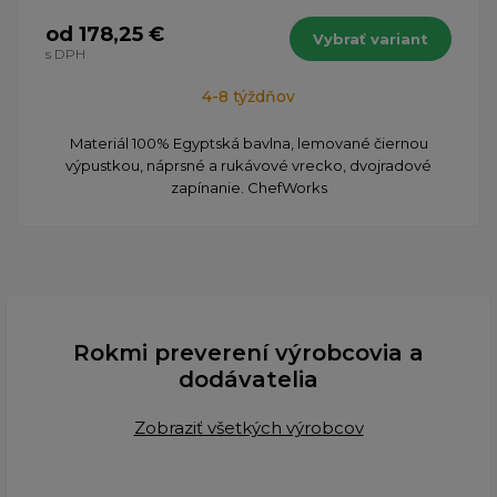
od 178,25 €
Vybrať variant
s DPH
4-8 týždňov
Materiál 100% Egyptská bavlna, lemované čiernou
výpustkou, náprsné a rukávové vrecko, dvojradové
zapínanie. ChefWorks
Rokmi preverení výrobcovia a
dodávatelia
Zobraziť všetkých výrobcov