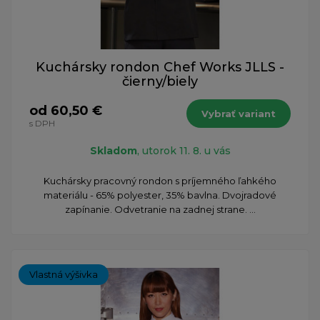
Kuchársky rondon Chef Works JLLS -
čierny/biely
od 60,50 €
Vybrať variant
s DPH
Skladom
, utorok 11. 8. u vás
Kuchársky pracovný rondon s príjemného ľahkého
materiálu - 65% polyester, 35% bavlna. Dvojradové
zapínanie. Odvetranie na zadnej strane. ...
Vlastná výšivka