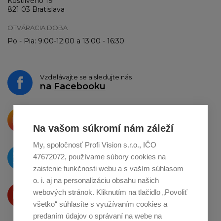
Kostlivého 19
821 03 Bratislava
OTVÁRACIA DOBA
Po - Pia: 9:00-12:00 a 13:00 - 16:30
Vzdelávajte se a sledujte nás
na
Facebooku
Krásne produkty si priamo hovoria
o zdieľanie na
Instagrame
Na vašom súkromí nám záleží
My, spoločnosť Profi Vision s.r.o., IČO
O novinkách píšeme
47672072, používame súbory cookies na
na
Twitteri
zaistenie funkčnosti webu a s vaším súhlasom
o. i. aj na personalizáciu obsahu našich
Produkty Vám predstavujeme
webových stránok. Kliknutím na tlačidlo „Povoliť
na
Youtube
všetko“ súhlasíte s využívaním cookies a
predaním údajov o správaní na webe na