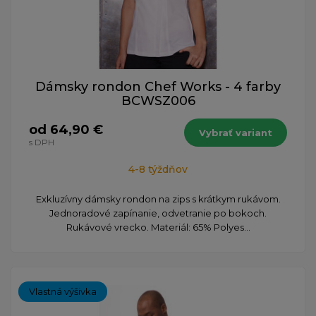
Dámsky rondon Chef Works - 4 farby
BCWSZ006
od 64,90 €
Vybrať variant
s DPH
4-8 týždňov
Exkluzívny dámsky rondon na zips s krátkym rukávom.
Jednoradové zapínanie, odvetranie po bokoch.
Rukávové vrecko. Materiál: 65% Polyes...
Vlastná výšivka