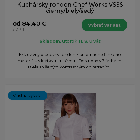
Kuchársky rondon Chef Works VSSS
čierny/biely/šedý
od 84,40 €
Vybrať variant
s DPH
Skladom
, utorok 11. 8. u vás
Exkluzívny pracovný rondon z príjemného ľahkého
materiálu s krátkym rukávom. Dostupný v 3 farbách:
Biela so šedým kontrastným odvetraním...
Vlastná výšivka