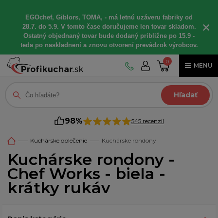
EGOchef, Giblors, TOMA, - má letnú uzáveru fabriky od
×
28.7. do 5.9. V tomto čase doručujeme len tovar skladom.
Ostatný objednaný tovar bude dodaný približne po 15.9 -
teda po naskladnení a znovu otvorení prevádzok výrobcov.
0
MENU
Hľadať
98%
545 recenzií
Kuchárske oblečenie
Kuchárske rondony
Kuchárske rondony -
Chef Works - biela -
krátky rukáv