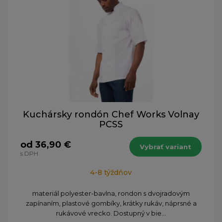
Kuchársky rondón Chef Works Volnay
PCSS
od 36,90 €
Vybrať variant
s DPH
4-8 týždňov
materiál polyester-bavlna, rondon s dvojradovým
zapínaním, plastové gombíky, krátky rukáv, náprsné a
rukávové vrecko. Dostupný v bie...