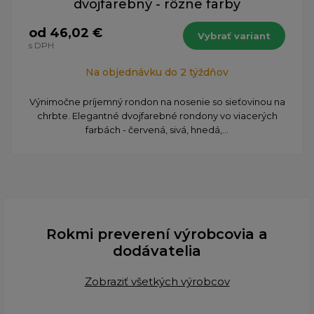
dvojfarebný - rôzne farby
od 46,02 €
Vybrať variant
s DPH
Na objednávku do 2 týždňov
Výnimočne príjemný rondon na nosenie so sieťovinou na
chrbte. Elegantné dvojfarebné rondony vo viacerých
farbách - červená, sivá, hnedá,...
Rokmi preverení výrobcovia a
dodávatelia
Zobraziť všetkých výrobcov