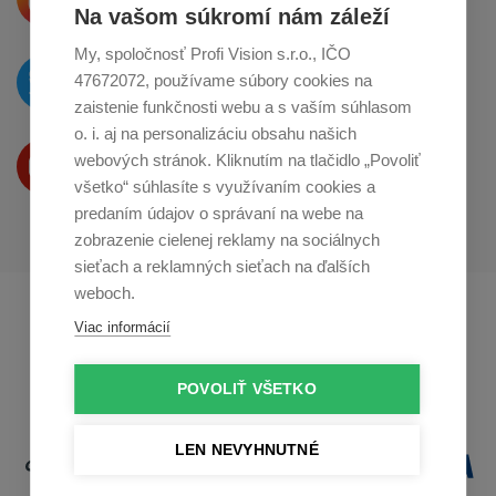
o zdieľanie na
Instagrame
Na vašom súkromí nám záleží
My, spoločnosť Profi Vision s.r.o., IČO
O novinkách píšeme
47672072, používame súbory cookies na
na
Twitteri
zaistenie funkčnosti webu a s vaším súhlasom
o. i. aj na personalizáciu obsahu našich
Produkty Vám predstavujeme
webových stránok. Kliknutím na tlačidlo „Povoliť
na
Youtube
všetko“ súhlasíte s využívaním cookies a
predaním údajov o správaní na webe na
zobrazenie cielenej reklamy na sociálnych
sieťach a reklamných sieťach na ďalších
weboch.
Profikuchař.cz
Profikoch.at
Viac informácií
Profiszakacs.hu
POVOLIŤ VŠETKO
LEN NEVYHNUTNÉ