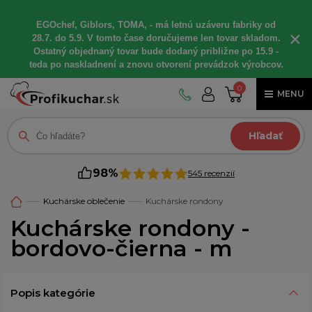
EGOchef, Giblors, TOMA, - má letnú uzáveru fabriky od
×
28.7. do 5.9. V tomto čase doručujeme len tovar skladom.
Ostatný objednaný tovar bude dodaný približne po 15.9 -
teda po naskladnení a znovu otvorení prevádzok výrobcov.
0
MENU
Hľadať
98%
545 recenzií
Kuchárske oblečenie
Kuchárske rondony
Kuchárske rondony -
bordovo-čierna - m
Popis kategórie