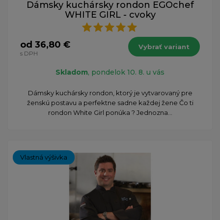
Dámsky kuchársky rondon EGOchef
WHITE GIRL - cvoky
od 36,80 €
Vybrať variant
s DPH
Skladom
, pondelok 10. 8. u vás
Dámsky kuchársky rondon, ktorý je vytvarovaný pre
ženskú postavu a perfektne sadne každej žene Čo ti
rondon White Girl ponúka ? Jednozna...
Vlastná výšivka