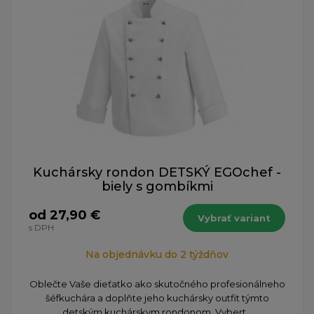
Kuchársky rondon DETSKÝ EGOchef -
biely s gombíkmi
od 27,90 €
Vybrať variant
s DPH
Na objednávku do 2 týždňov
Oblečte Vaše dieťatko ako skutočného profesionálneho
šéfkuchára a doplňte jeho kuchársky outfit týmto
detským kuchárskym rondonom. Vybert...