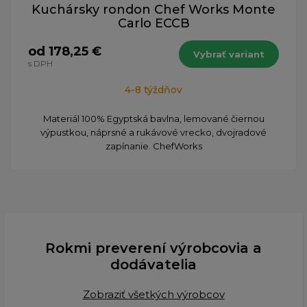
Kuchársky rondon Chef Works Monte
Carlo ECCB
od 178,25 €
Vybrať variant
s DPH
4-8 týždňov
Materiál 100% Egyptská bavlna, lemované čiernou
výpustkou, náprsné a rukávové vrecko, dvojradové
zapínanie. ChefWorks
Rokmi preverení výrobcovia a
dodávatelia
Zobraziť všetkých výrobcov