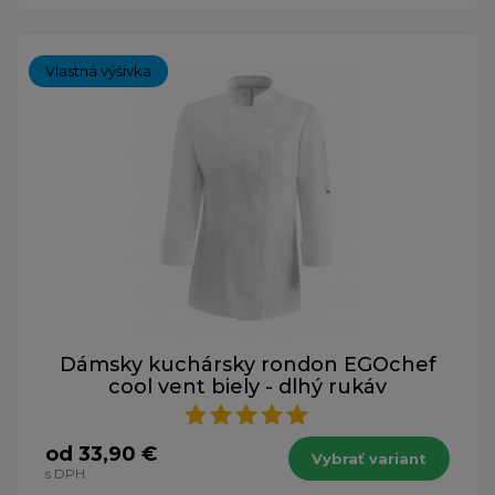
Vlastná výšivka
Dámsky kuchársky rondon EGOchef
cool vent biely - dlhý rukáv
od 33,90 €
Vybrať variant
s DPH