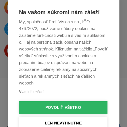
Krásne produkty si priamo hovoria
o zdieľanie na
Instagrame
Na vašom súkromí nám záleží
My, spoločnosť Profi Vision s.r.o., IČO
O novinkách píšeme
47672072, používame súbory cookies na
na
Twitteri
zaistenie funkčnosti webu a s vaším súhlasom
o. i. aj na personalizáciu obsahu našich
Produkty Vám predstavujeme
webových stránok. Kliknutím na tlačidlo „Povoliť
na
Youtube
všetko“ súhlasíte s využívaním cookies a
predaním údajov o správaní na webe na
zobrazenie cielenej reklamy na sociálnych
sieťach a reklamných sieťach na ďalších
weboch.
Profikuchař.cz
Profikoch.at
Viac informácií
Profiszakacs.hu
POVOLIŤ VŠETKO
LEN NEVYHNUTNÉ