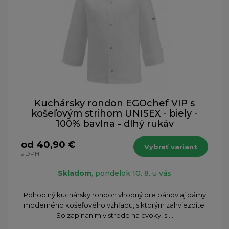
Kuchársky rondon EGOchef VIP s
košeľovým strihom UNISEX - biely -
100% bavlna - dlhý rukáv
od 40,90 €
Vybrať variant
s DPH
Skladom
, pondelok 10. 8. u vás
Pohodlný kuchársky rondon vhodný pre pánov aj dámy
moderného košeľového vzhľadu, s ktorým zahviezdite.
So zapínaním v strede na cvoky, s ...