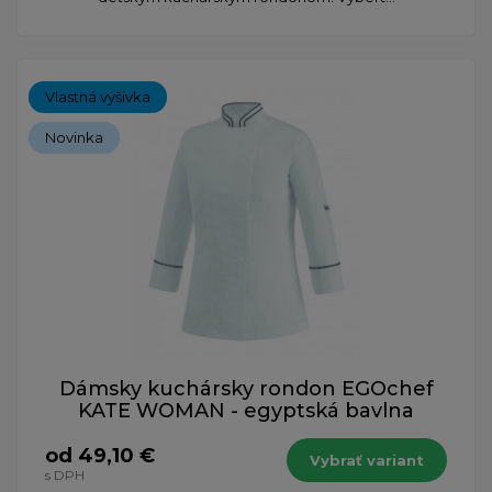
Vlastná výšivka
Novinka
Dámsky kuchársky rondon EGOchef
KATE WOMAN - egyptská bavlna
od 49,10 €
Vybrať variant
s DPH