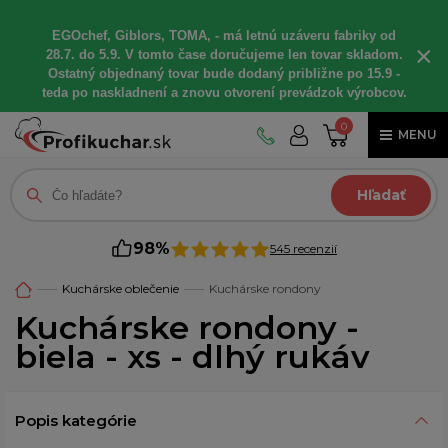
EGOchef, Giblors, TOMA, - má letnú uzáveru fabriky od
×
28.7. do 5.9. V tomto čase doručujeme len tovar skladom.
Ostatný objednaný tovar bude dodaný približne po 15.9 -
teda po naskladnení a znovu otvorení prevádzok výrobcov.
0
MENU
Hľadať
98%
545 recenzií
Kuchárske oblečenie
Kuchárske rondony
Kuchárske rondony -
biela - xs - dlhý rukáv
Popis kategórie