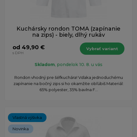
Kuchársky rondon TOMA (zapínanie
na zips) - biely, dlhý rukáv
od 49,90 €
Vybrať variant
s DPH
Skladom
, pondelok 10. 8. u vás
Rondon vhodný pre šéfkuchára! Vďaka jednoduchému
zapínanie na bočný zips si ho okamžite obľúbiš Materiál:
65% polyester, 35% bavlna F...
Vlastná výšivka
Novinka