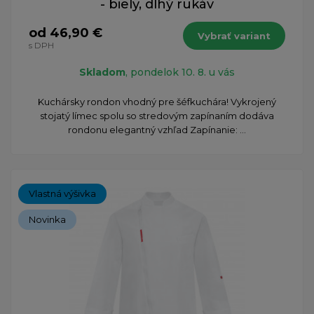
- biely, dlhý rukáv
od 46,90 €
Vybrať variant
s DPH
Skladom
, pondelok 10. 8. u vás
Kuchársky rondon vhodný pre šéfkuchára! Vykrojený
stojatý límec spolu so stredovým zapínaním dodáva
rondonu elegantný vzhľad Zapínanie: ...
Vlastná výšivka
Novinka