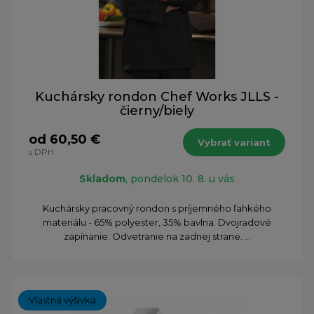
Kuchársky rondon Chef Works JLLS -
čierny/biely
od 60,50 €
Vybrať variant
s DPH
Skladom
, pondelok 10. 8. u vás
Kuchársky pracovný rondon s príjemného ľahkého
materiálu - 65% polyester, 35% bavlna. Dvojradové
zapínanie. Odvetranie na zadnej strane. ...
Vlastná výšivka