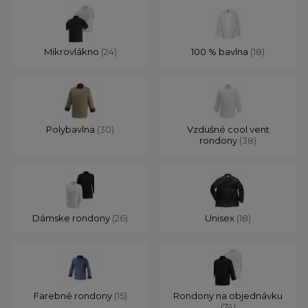
Mikrovlákno
(24)
100 % bavlna
(18)
Polybavlna
(30)
Vzdušné cool vent
rondony
(38)
Dámske rondony
(26)
Unisex
(18)
Farebné rondony
(15)
Rondony na objednávku
(74)