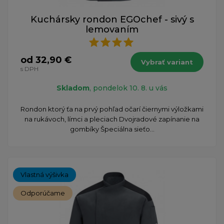
Kuchársky rondon EGOchef - sivý s
lemovaním
od 32,90 €
Vybrať variant
s DPH
Skladom
, pondelok 10. 8. u vás
​Rondon ktorý ťa na prvý pohľad očarí čiernymi výložkami
na rukávoch, límci a pleciach Dvojradové zapínanie na
gombíky Špeciálna sieťo...
Vlastná výšivka
Odporúčame