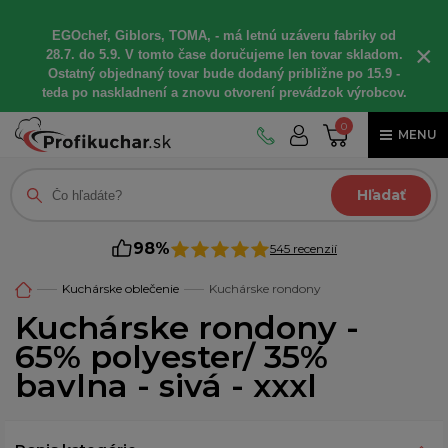
EGOchef, Giblors, TOMA, - má letnú uzáveru fabriky od
×
28.7. do 5.9. V tomto čase doručujeme len tovar skladom.
Ostatný objednaný tovar bude dodaný približne po 15.9 -
teda po naskladnení a znovu otvorení prevádzok výrobcov.
0
MENU
Hľadať
98%
545 recenzií
Kuchárske oblečenie
Kuchárske rondony
Kuchárske rondony -
65% polyester/ 35%
bavlna - sivá - xxxl