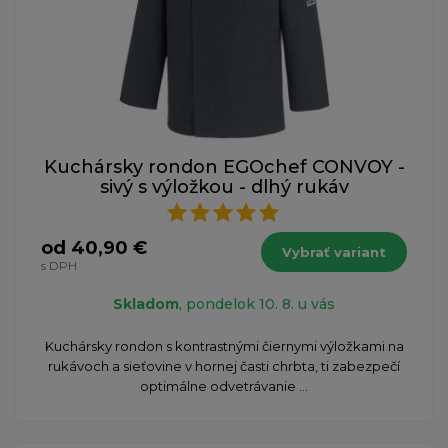
Kuchársky rondon EGOchef CONVOY -
sivý s výložkou - dlhý rukáv
od 40,90 €
Vybrať variant
s DPH
Skladom
, pondelok 10. 8. u vás
​Kuchársky rondon s kontrastnými čiernymi výložkami na
rukávoch a sieťovine v hornej časti chrbta, ti zabezpečí
optimálne odvetrávanie ...