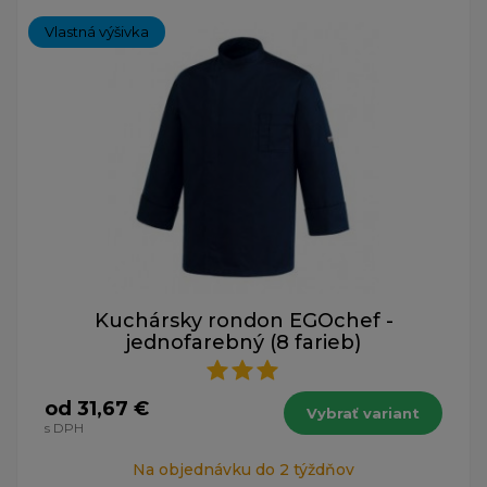
Vlastná výšivka
Kuchársky rondon EGOchef -
jednofarebný (8 farieb)
od 31,67 €
Vybrať variant
s DPH
Na objednávku do 2 týždňov