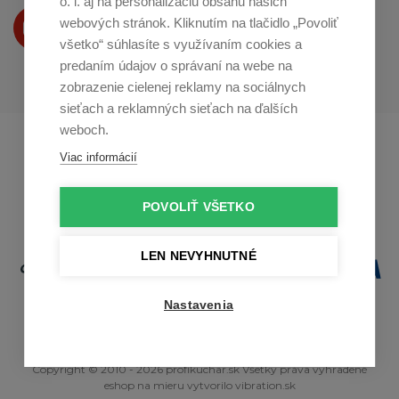
o. i. aj na personalizáciu obsahu našich
Produkty Vám predstavujeme
webových stránok. Kliknutím na tlačidlo „Povoliť
na
Youtube
všetko“ súhlasíte s využívaním cookies a
predaním údajov o správaní na webe na
zobrazenie cielenej reklamy na sociálnych
sieťach a reklamných sieťach na ďalších
weboch.
Profikuchař.cz
Profikoch.at
Viac informácií
Profiszakacs.hu
POVOLIŤ VŠETKO
LEN NEVYHNUTNÉ
Nastavenia
Copyright © 2010 - 2026 profikuchar.sk Všetky práva vyhradené
eshop na mieru
vytvorilo
vibration.sk