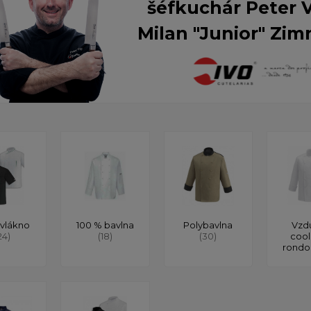
šéfkuchár Peter 
Milan "Junior" Zim
vlákno
100 % bavlna
Polybavlna
Vzd
24)
(18)
(30)
cool
rond