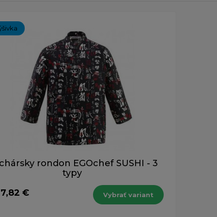
ch 1-1 z 1 záznamu.
ýšivka
chársky rondon EGOchef SUSHI - 3
typy
7,82 €
Vybrať variant