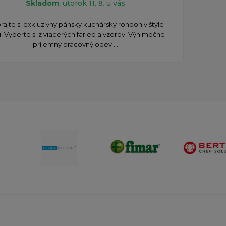
Skladom
, utorok 11. 8. u vás
ajte si exkluzívny pánsky kuchársky rondon v štýle
i. Vyberte si z viacerých farieb a vzorov. Výnimočne
príjemný pracovný odev ...