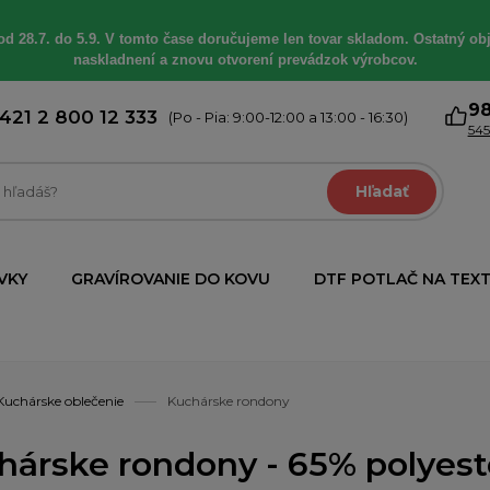
od 28.7. do 5.9. V tomto čase doručujeme len tovar skladom. Ostatný obj
naskladnení a znovu otvorení prevádzok výrobcov.
9
421 2 800 12 333
(Po - Pia: 9:00-12:00 a 13:00 - 16:30)
545
Hľadať
VKY
GRAVÍROVANIE DO KOVU
DTF POTLAČ NA TEXT
Kuchárske oblečenie
Kuchárske rondony
hárske rondony - 65% polyeste