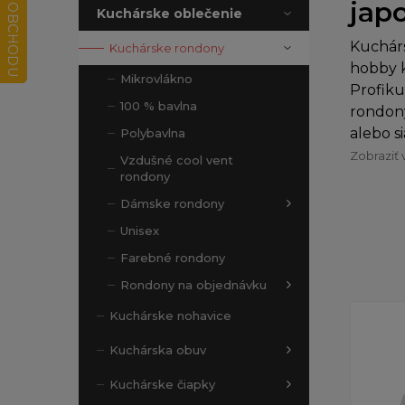
jap
Kuchárske oblečenie
Kuchár
Kuchárske rondony
hobby k
Mikrovlákno
Profiku
100 % bavlna
rondony
alebo s
Polybavlna
Zobraziť 
Vzdušné cool vent
rondony
Dámske rondony
Unisex
Farebné rondony
Rondony na objednávku
Kuchárske nohavice
Kuchárska obuv
Kuchárske čiapky