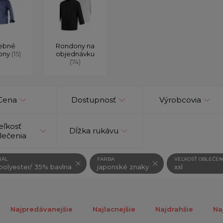
ebné
Rondony na
ony
(15)
objednávku
(74)
Cena
Dostupnosť
Výrobcovia
eľkosť
Dĺžka rukávu
lečenia
IÁL
FARBA
VEĽKOSŤ OBLEČEN
olyester/ 35% bavlna
japonské znaky
xxl
Najpredávanejšie
Najlacnejšie
Najdrahšie
Na