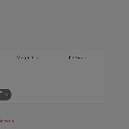
Materiál
Farba
IA
jnovšie