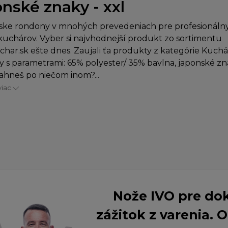
onské znaky - xxl
ske rondony v mnohých prevedeniach pre profesionálny
uchárov. Vyber si najvhodnejší produkt zo sortimentu
char.sk ešte dnes. Zaujali ťa produkty z kategórie Kuch
 s parametrami: 65% polyester/ 35% bavlna, japonské zna
iahneš po niečom inom?...
viac
Nože IVO pre do
zážitok z varenia.