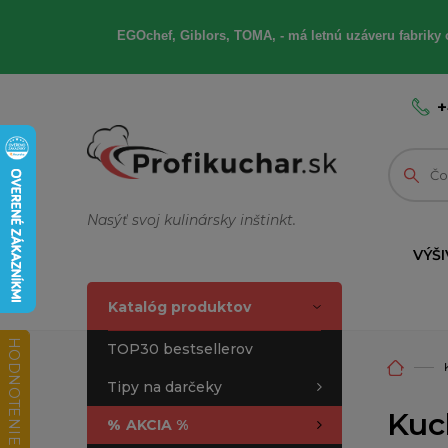
EGOchef, Giblors, TOMA, - má letnú uzáveru fabriky 
+
Nasýť svoj kulinársky inštinkt.
VÝŠI
Katalóg produktov
HODNOTENIE OBCHODU
TOP30 bestsellerov
Tipy na darčeky
Kuc
%
AKCIA %