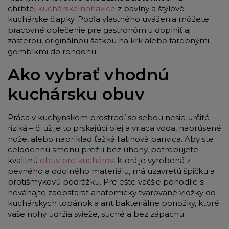
chrbte,
kuchárske nohavice
z bavlny a štýlové
kuchárske čiapky. Podľa vlastného uváženia môžete
pracovné oblečenie pre gastronómiu doplniť aj
zásterou, originálnou šatkou na krk alebo farebnými
gombíkmi do rondonu.
Ako vybrať vhodnú
kuchársku obuv
Práca v kuchynskom prostredí so sebou nesie určité
riziká – či už je to prskajúci olej a vriaca voda, nabrúsené
nože, alebo napríklad ťažká liatinová panvica. Aby ste
celodennú smenu prežili bez úhony, potrebujete
kvalitnú
obuv pre kuchárov
, ktorá je vyrobená z
pevného a odolného materiálu, má uzavretú špičku a
protišmykovú podrážku. Pre ešte väčšie pohodlie si
neváhajte zaobstarať anatomicky tvarované vložky do
kuchárskych topánok a antibakteriálne ponožky, ktoré
vaše nohy udržia svieže, suché a bez zápachu.