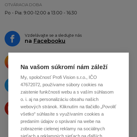
OTVÁRACIA DOBA
Po - Pia: 9:00-12:00 a 13:00 - 16:30
Vzdelávajte se a sledujte nás
na
Facebooku
Krásne produkty si priamo hovoria
o zdieľanie na
Instagrame
Na vašom súkromí nám záleží
My, spoločnosť Profi Vision s.r.o., IČO
O novinkách píšeme
47672072, používame súbory cookies na
na
Twitteri
zaistenie funkčnosti webu a s vaším súhlasom
o. i. aj na personalizáciu obsahu našich
Produkty Vám predstavujeme
webových stránok. Kliknutím na tlačidlo „Povoliť
na
Youtube
všetko“ súhlasíte s využívaním cookies a
predaním údajov o správaní na webe na
zobrazenie cielenej reklamy na sociálnych
sieťach a reklamných sieťach na ďalších