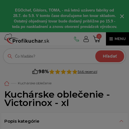
EGOchef, Giblors, TOMA, - má letnú uzáveru fabriky od
×
28.7. do 5.9. V tomto čase doručujeme len tovar skladom.
Ostatný objednaný tovar bude dodaný približne po 15.9 -
teda po naskladnení a znovu otvorení prevádzok výrobcov.
0
MENU
Hľadať
98%
546 recenzií
Kuchárske oblečenie
Kuchárske oblečenie -
Victorinox - xl
Popis kategórie