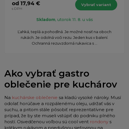
od 17,94 €
Vybrať variant
s DPH
Skladom
, utorok 11. 8. u vás
Ľahká, teplá a pohodlná. Je možné nosiť na oboch
rukách. Je odolná voči rezu. Jeden kus v balení.
Ochranná rezuvzdorná rukavica s ...
Ako vybrať gastro
oblečenie pre kuchárov
Na
kuchárske oblečenie
sa kladú vysoké nároky. Musí
odolať horúčave a rozpálenému oleju, udržať vás v
suchu, a pritom stále pôsobiť reprezentatívne pre
prípad, že by ste museli vstúpiť do podniku plného
hostí. Osvedčenou voľbou sú cool vent
rondony
s
krátkym rukávom a priedušnou sieťovinou na