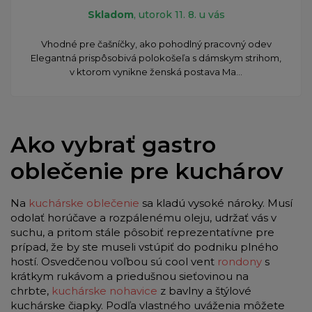
Skladom
, utorok 11. 8. u vás
Vhodné pre čašníčky, ako pohodlný pracovný odev
Elegantná prispôsobivá polokošeľa s dámskym strihom,
v ktorom vynikne ženská postava Ma...
Ako vybrať gastro
oblečenie pre kuchárov
Na
kuchárske oblečenie
sa kladú vysoké nároky. Musí
odolať horúčave a rozpálenému oleju, udržať vás v
suchu, a pritom stále pôsobiť reprezentatívne pre
prípad, že by ste museli vstúpiť do podniku plného
hostí. Osvedčenou voľbou sú cool vent
rondony
s
krátkym rukávom a priedušnou sieťovinou na
chrbte,
kuchárske nohavice
z bavlny a štýlové
kuchárske čiapky. Podľa vlastného uváženia môžete