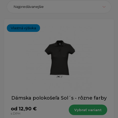
Najpredávanejšie
Vlastná výšivka
Dámska polokošeľa Sol´s - rôzne farby
od 12,90 €
Vybrať variant
s DPH