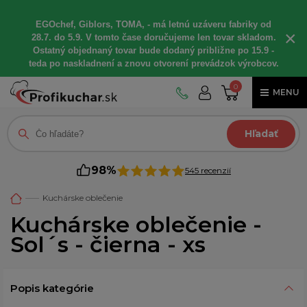
EGOchef, Giblors, TOMA, - má letnú uzáveru fabriky od
×
28.7. do 5.9. V tomto čase doručujeme len tovar skladom.
Ostatný objednaný tovar bude dodaný približne po 15.9 -
teda po naskladnení a znovu otvorení prevádzok výrobcov.
0
MENU
Hľadať
98%
545 recenzií
Kuchárske oblečenie
Kuchárske oblečenie -
Sol´s - čierna - xs
Popis kategórie