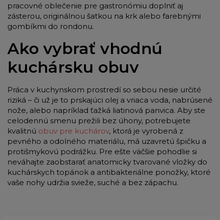
pracovné oblečenie pre gastronómiu doplniť aj
zásterou, originálnou šatkou na krk alebo farebnými
gombíkmi do rondonu.
Ako vybrať vhodnú
kuchársku obuv
Práca v kuchynskom prostredí so sebou nesie určité
riziká – či už je to prskajúci olej a vriaca voda, nabrúsené
nože, alebo napríklad ťažká liatinová panvica. Aby ste
celodennú smenu prežili bez úhony, potrebujete
kvalitnú
obuv pre kuchárov
, ktorá je vyrobená z
pevného a odolného materiálu, má uzavretú špičku a
protišmykovú podrážku. Pre ešte väčšie pohodlie si
neváhajte zaobstarať anatomicky tvarované vložky do
kuchárskych topánok a antibakteriálne ponožky, ktoré
vaše nohy udržia svieže, suché a bez zápachu.