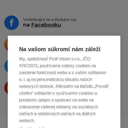
Vzdelávajte se a sledujte nás
na
Facebooku
Krásne produkty si priamo hovoria
o zdieľanie na
Instagrame
Na vašom súkromí nám záleží
My, spoločnosť Profi Vision s.r.o., IČO
O novinkách píšeme
47672072, používame súbory cookies na
na
Twitteri
zaistenie funkčnosti webu a s vaším súhlasom
o. i. aj na personalizáciu obsahu našich
Produkty Vám predstavujeme
webových stránok. Kliknutím na tlačidlo „Povoliť
na
Youtube
všetko“ súhlasíte s využívaním cookies a
predaním údajov o správaní na webe na
zobrazenie cielenej reklamy na sociálnych
sieťach a reklamných sieťach na ďalších
weboch.
Profikuchař.cz
Profikoch.at