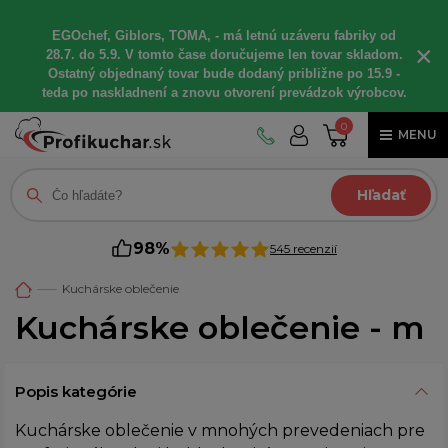
EGOchef, Giblors, TOMA, - má letnú uzáveru fabriky od
×
28.7. do 5.9. V tomto čase doručujeme len tovar skladom.
Ostatný objednaný tovar bude dodaný približne po 15.9 -
teda po naskladnení a znovu otvorení prevádzok výrobcov.
0
MENU
Hľadať
98%
545 recenzií
Kuchárske oblečenie
Kuchárske oblečenie - m
Popis kategórie
Kuchárske oblečenie v mnohých prevedeniach pre