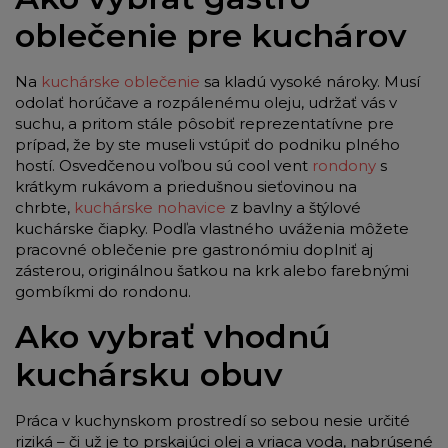
oblečenie pre kuchárov
Na
kuchárske oblečenie
sa kladú vysoké nároky. Musí
odolať horúčave a rozpálenému oleju, udržať vás v
suchu, a pritom stále pôsobiť reprezentatívne pre
prípad, že by ste museli vstúpiť do podniku plného
hostí. Osvedčenou voľbou sú cool vent
rondony
s
krátkym rukávom a priedušnou sieťovinou na
chrbte,
kuchárske nohavice
z bavlny a štýlové
kuchárske čiapky. Podľa vlastného uváženia môžete
pracovné oblečenie pre gastronómiu doplniť aj
zásterou, originálnou šatkou na krk alebo farebnými
gombíkmi do rondonu.
Ako vybrať vhodnú
kuchársku obuv
Práca v kuchynskom prostredí so sebou nesie určité
riziká – či už je to prskajúci olej a vriaca voda, nabrúsené