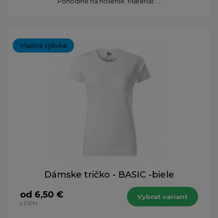
Pohodlné na nosenie. Materiál: ...
Vlastná výšivka
Dámske tričko - BASIC -biele
od 6,50 €
Vybrať variant
s DPH