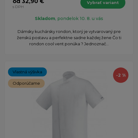
od 32,90 €
Vybrať variant
s DPH
Skladom
, pondelok 10. 8. u vás
Dámsky kuchársky rondon, ktorý je vytvarovaný pre
ženskú postavu a perfektne sadne každej žene Čo ti
rondon cool vent ponúka ? Jednoznač...
Vlastná výšivka
-2 %
Odporúčame