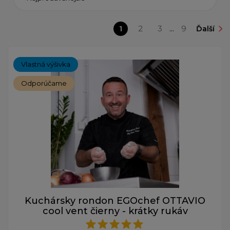
1
2
3
...
9
Ďalší
Vlastná výšivka
Odporúčame
Kuchársky rondon EGOchef OTTAVIO
cool vent čierny - krátky rukáv