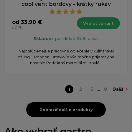
cool vent bordový - krátky rukáv
od 33,90 €
Vybrať variant
s DPH
Skladom
, pondelok 10. 8. u vás
​Najobľúbenejšie pracovné oblečenie v kulinárskej
džungli ! Rondon Ottavio je výnimočne príjemný na
nosenie Perfektný materiál mikrovlá...
1
2
3
...
9
Ďalší
Zobraziť ďalšie produkty
Ako vybrať gastro