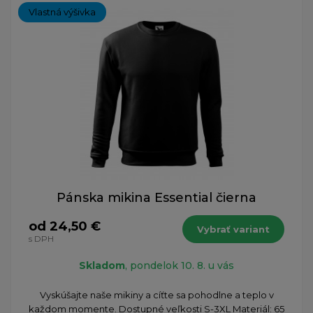
Vlastná výšivka
Pánska mikina Essential čierna
od 24,50 €
Vybrať variant
s DPH
Skladom
, pondelok 10. 8. u vás
Vyskúšajte naše mikiny a cíťte sa pohodlne a teplo v
každom momente. Dostupné veľkosti S-3XL Materiál: 65