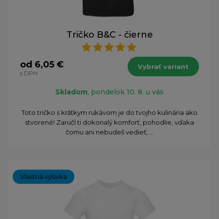
Tričko B&C - čierne
od 6,05 €
Vybrať variant
s DPH
Skladom
, pondelok 10. 8. u vás
​Toto tričko s krátkym rukávom je do tvojho kulinária ako
stvorené! Zaručí ti dokonalý komfort, pohodlie, vďaka
čomu ani nebudeš vedieť, ...
Vlastná výšivka