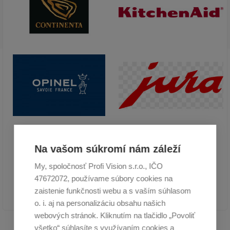
Na vašom súkromí nám záleží
My, spoločnosť Profi Vision s.r.o., IČO
47672072, používame súbory cookies na
zaistenie funkčnosti webu a s vaším súhlasom
o. i. aj na personalizáciu obsahu našich
webových stránok. Kliknutím na tlačidlo „Povoliť
všetko“ súhlasíte s využívaním cookies a