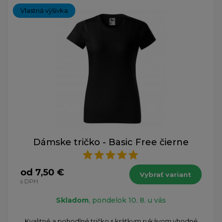
Vlastná výšivka
Dámske tričko - Basic Free čierne
od 7,50 €
Vybrať variant
s DPH
Skladom
, pondelok 10. 8. u vás
Kvalitné a pohodlné tričko s krátkym rukávom vhodné