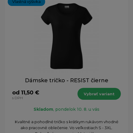
Vlastná výšivka
Dámske tričko - RESIST čierne
od 11,50 €
Vybrať variant
s DPH
Skladom
, pondelok 10. 8. u vás
Kvalitné a pohodlné tričko s krátkym rukávom vhodné
ako pracovné oblečenie. Vo veľkostiach S - 3XL.