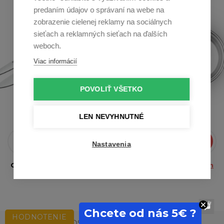
predaním údajov o správaní na webe na
zobrazenie cielenej reklamy na sociálnych
sieťach a reklamných sieťach na ďalších
weboch.
Viac informácií
POVOLIŤ VŠETKO
To najlepšie do Vašej pošty
Novinky, recepty, tipy a rady priamo na Váš e-mail
LEN NEVYHNUTNÉ
Prihlásiť sa
Nastavenia
Odoslaním e-mailu súhlasíte so
spracovaním osobných
údajov.
Chcete od nás 5€ ?
HODNOTENIE
O SPOLOČNOSTI