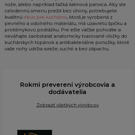
nože, alebo napríklad ťažká liatinová panvica. Aby ste
celodennú smenu prežili bez úhony, potrebujete
kvalitnú
obuv pre kuchárov
, ktorá je vyrobená z
pevného a odolného materiálu, má uzavretú špičku a
protišmykovú podrážku. Pre ešte väčšie pohodlie si
neváhajte zaobstarať anatomicky tvarované vložky do
kuchárskych topánok a antibakteriálne ponožky, ktoré
vaše nohy udržia svieže, suché a bez zápachu.
Rokmi preverení výrobcovia a
dodávatelia
Zobraziť všetkých výrobcov