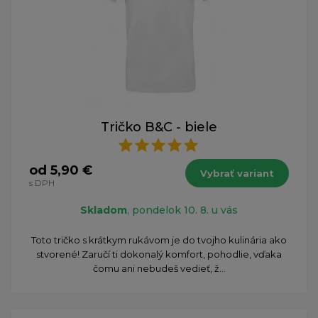
Tričko B&C - biele
od 5,90 €
Vybrať variant
s DPH
Skladom
, pondelok 10. 8. u vás
Toto tričko s krátkym rukávom je do tvojho kulinária ako
stvorené! Zaručí ti dokonalý komfort, pohodlie, vďaka
čomu ani nebudeš vedieť, ž...