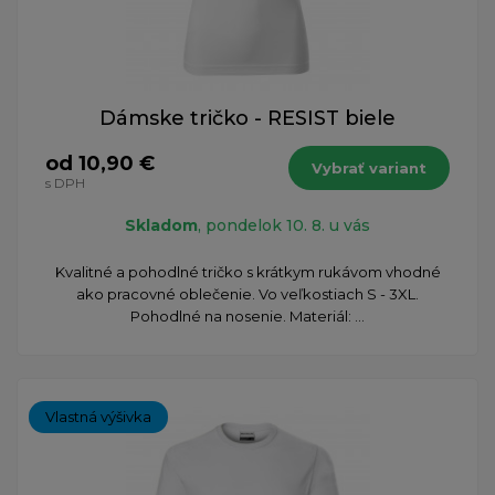
Dámske tričko - RESIST biele
od 10,90 €
Vybrať variant
s DPH
Skladom
, pondelok 10. 8. u vás
Kvalitné a pohodlné tričko s krátkym rukávom vhodné
ako pracovné oblečenie. Vo veľkostiach S - 3XL.
Pohodlné na nosenie. Materiál: ...
Vlastná výšivka