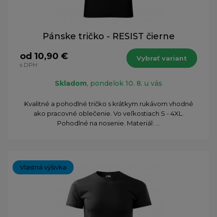
Pánske tričko - RESIST čierne
od 10,90 €
Vybrať variant
s DPH
Skladom
, pondelok 10. 8. u vás
Kvalitné a pohodlné tričko s krátkym rukávom vhodné
ako pracovné oblečenie. Vo veľkostiach S - 4XL.
Pohodlné na nosenie. Materiál: ...
Vlastná výšivka