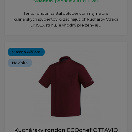
Skladom
, pondelok 10. 8. u vás
​Tento rondon sa stal obľúbencom najmä pre
kulinárskych študentov, či začínajúcich kuchárov Vďaka
UNISEX strihu, je vhodný pre ženy aj ...
Vlastná výšivka
Novinka
Kuchársky rondon EGOchef OTTAVIO