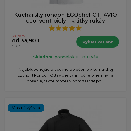
Kuchársky rondon EGOchef OTTAVIO
cool vent biely - krátky rukáv
34,75 €
od 33,90 €
Vybrať variant
s DPH
Skladom
, pondelok 10. 8. u vás
Najobľúbenejšie pracovné oblečenie v kulinárskej
džungli ! Rondon Ottavio je výnimočne príjemný na
nosenie, takže môžeš v ňom zažívať po...
Vlastná výšivka