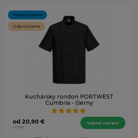
Vlastná výšivka
Odporúčame
Kuchársky rondon PORTWEST
Cumbria - čierny
od 20,90 €
Vybrať variant
s DPH