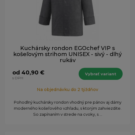
Kuchársky rondon EGOchef VIP s
košeľovým strihom UNISEX - sivý - dlhý
rukáv
od 40,90 €
Vybrať variant
s DPH
Na objednávku do 2 týždňov
Pohodlný kuchársky rondon vhodný pre pánov aj dámy
moderného košeľového vzhľadu, s ktorým zahviezdite.
So zapínaním v strede na cvoky, s ...