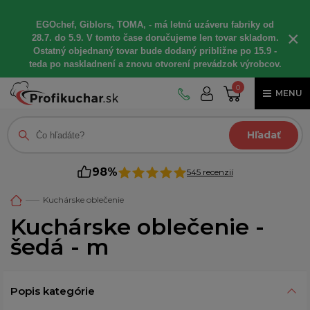
EGOchef, Giblors, TOMA, - má letnú uzáveru fabriky od
×
28.7. do 5.9. V tomto čase doručujeme len tovar skladom.
Ostatný objednaný tovar bude dodaný približne po 15.9 -
teda po naskladnení a znovu otvorení prevádzok výrobcov.
0
MENU
Hľadať
98%
545 recenzií
Kuchárske oblečenie
Kuchárske oblečenie -
šedá - m
Popis kategórie