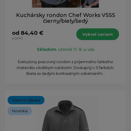
Kuchársky rondon Chef Works VSSS
čierny/biely/šedý
od 84,40 €
Vybrať variant
s DPH
Skladom
, utorok 11. 8. u vás
Exkluzívny pracovný rondon z príjemného ľahkého
materiálu s krátkym rukávom. Dostupný v 3 farbách:
Biela so šedým kontrastným odvetraním...
Vlastná výšivka
Novinka