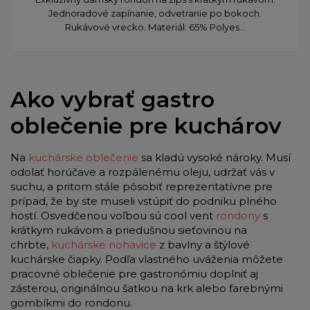
Jednoradové zapínanie, odvetranie po bokoch.
Rukávové vrecko. Materiál: 65% Polyes...
Ako vybrať gastro
oblečenie pre kuchárov
Na
kuchárske oblečenie
sa kladú vysoké nároky. Musí
odolať horúčave a rozpálenému oleju, udržať vás v
suchu, a pritom stále pôsobiť reprezentatívne pre
prípad, že by ste museli vstúpiť do podniku plného
hostí. Osvedčenou voľbou sú cool vent
rondony
s
krátkym rukávom a priedušnou sieťovinou na
chrbte,
kuchárske nohavice
z bavlny a štýlové
kuchárske čiapky. Podľa vlastného uváženia môžete
pracovné oblečenie pre gastronómiu doplniť aj
zásterou, originálnou šatkou na krk alebo farebnými
gombíkmi do rondonu.