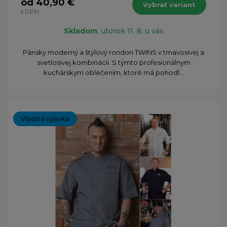
od 40,90 €
Vybrať variant
s DPH
Skladom
, utorok 11. 8. u vás
Pánsky moderný a štýlový rondon TWINS v tmavosivej a
svetlosivej kombinácii. S týmto profesionálnym
kuchárskym oblečením, ktoré má pohodl...
Vlastná výšivka