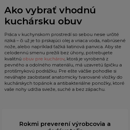
Ako vybrať vhodnú
kuchársku obuv
Práca v kuchynskom prostredí so sebou nesie určité
riziká – či už je to prskajúci olej a vriaca voda, nabrúsené
nože, alebo napríklad ťažká liatinová panvica. Aby ste
celodennú smenu prežili bez úhony, potrebujete
kvalitnú
obuv pre kuchárov
, ktorá je vyrobená z
pevného a odolného materiálu, má uzavretú špičku a
protišmykovú podrážku. Pre ešte väčšie pohodlie si
neváhajte zaobstarať anatomicky tvarované vložky do
kuchárskych topánok a antibakteriálne ponožky, ktoré
vaše nohy udržia svieže, suché a bez zápachu.
Rokmi preverení výrobcovia a