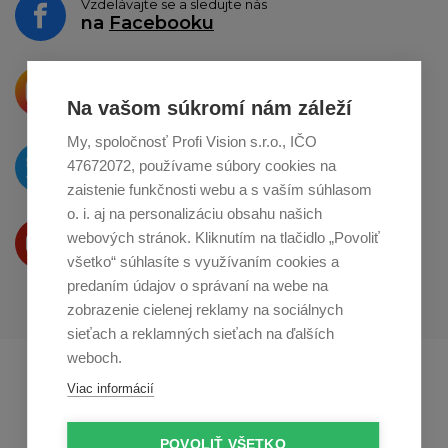
Vzdelávajte se a sledujte nás
na
Facebooku
Krásne produkty si priamo hovoria
o zdieľanie na
Instagrame
Na vašom súkromí nám záleží
My, spoločnosť Profi Vision s.r.o., IČO
O novinkách píšeme
47672072, používame súbory cookies na
na
Twitteri
zaistenie funkčnosti webu a s vaším súhlasom
o. i. aj na personalizáciu obsahu našich
Produkty Vám predstavujeme
webových stránok. Kliknutím na tlačidlo „Povoliť
na
Youtube
všetko“ súhlasíte s využívaním cookies a
predaním údajov o správaní na webe na
zobrazenie cielenej reklamy na sociálnych
sieťach a reklamných sieťach na ďalších
weboch.
Profikuchař.cz
Profikoch.at
Viac informácií
Profiszakacs.hu
POVOLIŤ VŠETKO