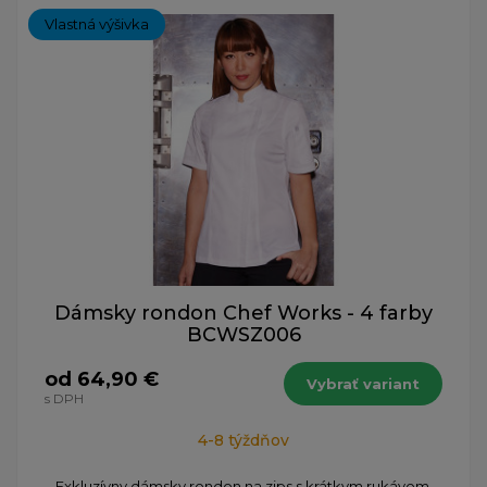
Vlastná výšivka
Dámsky rondon Chef Works - 4 farby
BCWSZ006
od 64,90 €
Vybrať variant
s DPH
4-8 týždňov
Exkluzívny dámsky rondon na zips s krátkym rukávom.