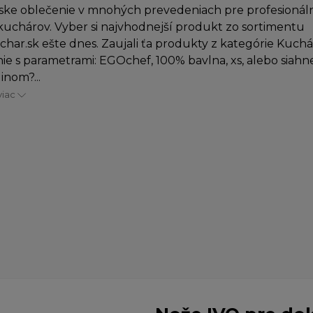
ke oblečenie v mnohých prevedeniach pre profesionáln
uchárov. Vyber si najvhodnejší produkt zo sortimentu
char.sk ešte dnes. Zaujali ťa produkty z kategórie Kuch
ie s parametrami: EGOchef, 100% bavlna, xs, alebo siahn
inom?...
viac