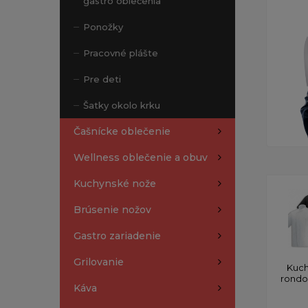
gastro oblečenia
Ponožky
Pracovné plášte
Pre deti
Šatky okolo krku
Čašnícke oblečenie
Wellness oblečenie a obuv
Kuchynské nože
Brúsenie nožov
Gastro zariadenie
Grilovanie
Kuch
rond
Káva