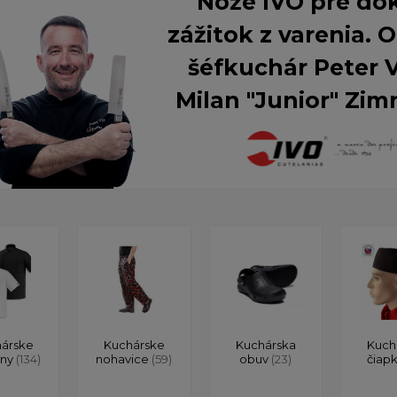
Nože IVO pre do
zážitok z varenia.
šéfkuchár Peter 
Milan "Junior" Zim
árske
Kuchárske
Kuchárska
Kuch
ony
(134)
nohavice
(59)
obuv
(23)
čiap