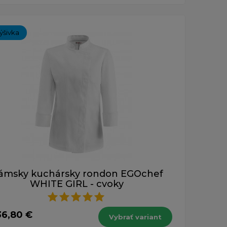
ýšivka
ámsky kuchársky rondon EGOchef
WHITE GIRL - cvoky
36,80 €
Vybrať variant