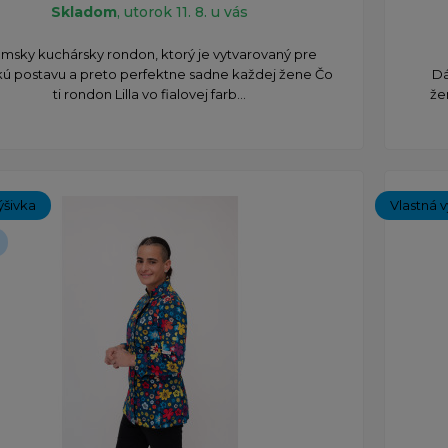
Skladom
, utorok 11. 8. u vás
msky kuchársky rondon, ktorý je vytvarovaný pre
ú postavu a preto perfektne sadne každej žene Čo
Dá
ti rondon Lilla vo fialovej farb...
že
ýšivka
Vlastná v