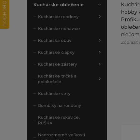
Kuchárs
Kuchárske oblečenie
hobby k
Kuchárske rondony
Profiku
oblečen
Kuchárske nohavice
niečom 
Kuchárska obuv
Zobraziť 
Kuchárske čiapky
Kuchárske zástery
Kuchárske tričká a
polokošele
Kuchárske sety
Gombíky na rondony
Kuchárske rukavice,
RÚŠKA
Nadrozmerné veľkosti