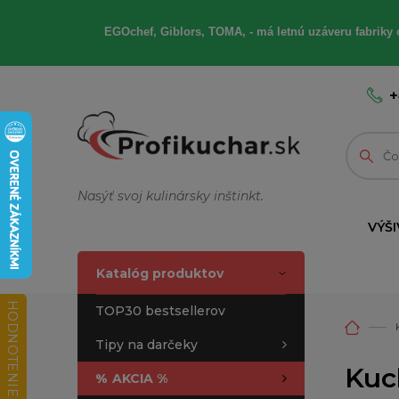
EGOchef, Giblors, TOMA, - má letnú uzáveru fabriky 
+
Nasýť svoj kulinársky inštinkt.
VÝŠI
Katalóg produktov
HODNOTENIE OBCHODU
TOP30 bestsellerov
Tipy na darčeky
Kuc
%
AKCIA %