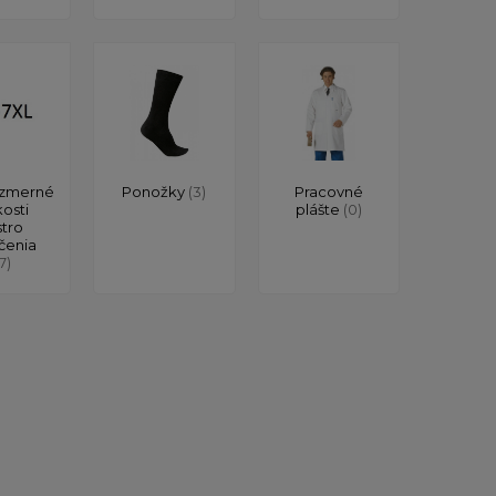
zmerné
Ponožky
(3)
Pracovné
kosti
plášte
(0)
stro
čenia
17)