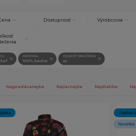
Cena
Dostupnosť
Výrobcovia
eľkosť
lečenia
CA
MATERIÁL
VEĽKOSŤ OBLEČENIA
hef
100% bavlna
xs
Najpredávanejšie
Najlacnejšie
Najdrahšie
Na
ch 1-12 z celkovo 12 záznamov.
ýšivka
Vlastná v
Novinka