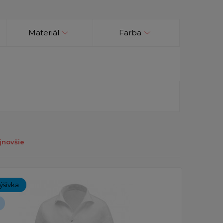
Materiál
Farba
jnovšie
ýšivka