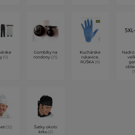
árske
Gombíky na
Kuchárske
Nadro
ty
(0)
rondony
(25)
rukavice,
veľ
RÚŠKA
(8)
ga
oble
(
deti
(12)
Šatky okolo
krku
(2)