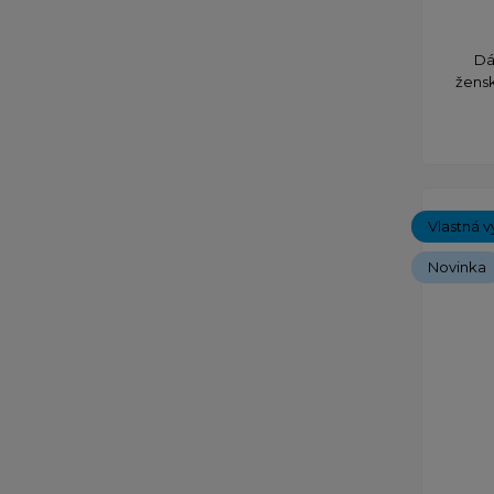
Dá
žensk
Vlastná v
Novinka