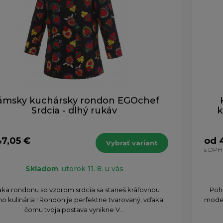
ámsky kuchársky rondon EGOchef
Srdcia - dlhý rukáv
k
47,05 €
od 
Vybrať variant
s DPH
Skladom
, utorok 11. 8. u vás
ka rondonu so vzorom srdcia sa staneš kráľovnou
Poh
ho kulinária ! Rondon je perfektne tvarovaný, vďaka
moder
čomu tvoja postava vynikne V...