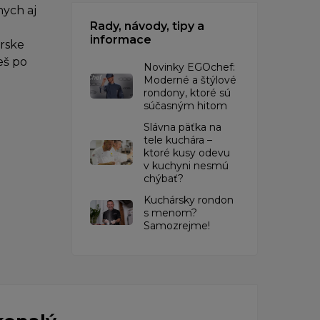
ych aj
Rady, návody, tipy a
informace
árske
eš po
Novinky EGOchef:
Moderné a štýlové
rondony, ktoré sú
súčasným hitom
Slávna päťka na
tele kuchára –
ktoré kusy odevu
v kuchyni nesmú
chýbať?
Kuchársky rondon
s menom?
Samozrejme!