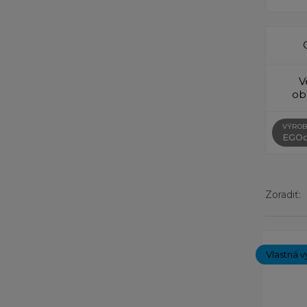
V
ob
VÝROB
EGOc
Zoradiť:
Zobrazený
Vlastná v