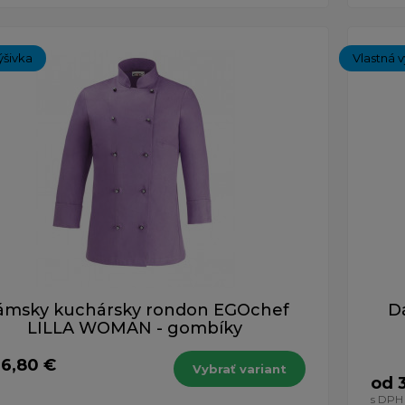
ýšivka
Vlastná v
ámsky kuchársky rondon EGOchef
D
LILLA WOMAN - gombíky
36,80 €
Vybrať variant
od 
s DPH