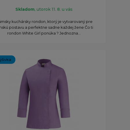
Skladom
, utorok 11. 8. u vás
msky kuchársky rondon, ktorý je vytvarovaný pre
nskú postavu a perfektne sadne každej žene Čo ti
rondon White Girl ponúka ? Jednozna...
ýšivka