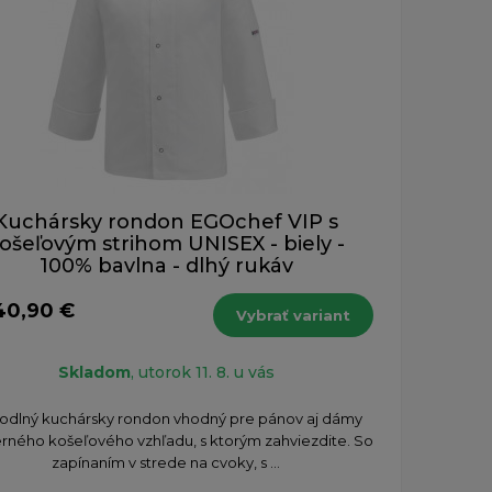
Kuchársky rondon EGOchef VIP s
ošeľovým strihom UNISEX - biely -
100% bavlna - dlhý rukáv
40,90 €
Vybrať variant
Skladom
, utorok 11. 8. u vás
odlný kuchársky rondon vhodný pre pánov aj dámy
ného košeľového vzhľadu, s ktorým zahviezdite. So
zapínaním v strede na cvoky, s ...