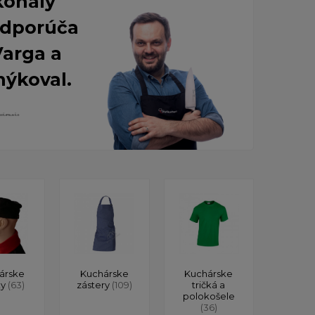
konalý
 Odporúča
Varga a
nýkoval.
árske
Kuchárske
Kuchárske
ky
(63)
zástery
(109)
tričká a
polokošele
(36)