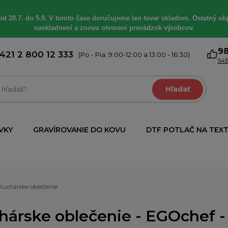
od 28.7. do 5.9. V tomto čase doručujeme len tovar skladom. Ostatný obj
naskladnení a znovu otvorení prevádzok výrobcov.
9
421 2 800 12 333
(Po - Pia: 9:00-12:00 a 13:00 - 16:30)
545
Hľadať
VKY
GRAVÍROVANIE DO KOVU
DTF POTLAČ NA TEXT
Kuchárske oblečenie
hárske oblečenie - EGOchef - 