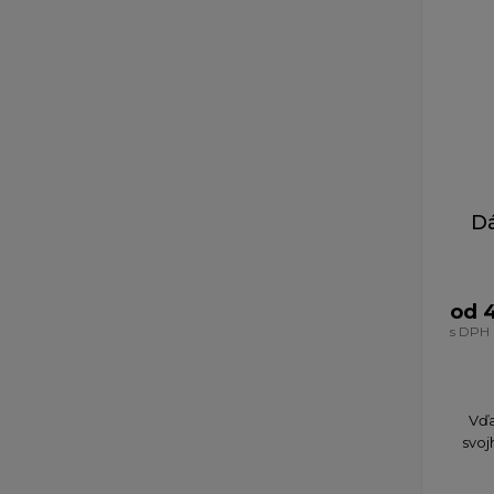
D
od 
s DPH
Vďa
svoj