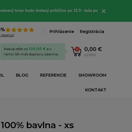
×
ednaný tovar bude dodaný približne po 15.9 - teda po
8%
Prihlásenie
Registrácia
 recenzií
0,00 €
Nakúp ešte za
100,00 €
a v
0
rámci SR máš dopravu zdarma.
s DPH
IL
BLOG
REFERENCIE
SHOWROOM
KONTAKT
100% bavlna - xs