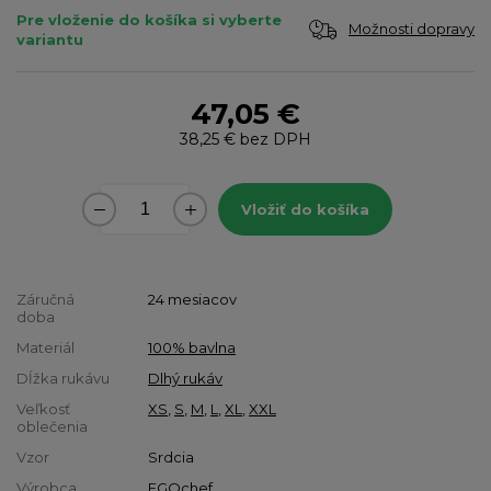
Pre vloženie do košíka si vyberte
Možnosti dopravy
variantu
47,05 €
38,25 €
bez DPH
Vložiť do košíka
Záručná
24 mesiacov
doba
Materiál
100% bavlna
Dĺžka rukávu
Dlhý rukáv
Veľkosť
XS
,
S
,
M
,
L
,
XL
,
XXL
oblečenia
Vzor
Srdcia
Výrobca
EGOchef