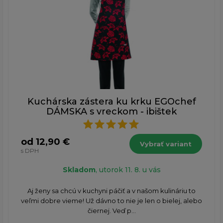
Kuchárska zástera ku krku EGOchef
DÁMSKA s vreckom - ibištek
od 12,90 €
Vybrať variant
s DPH
Skladom
, utorok 11. 8. u vás
Aj ženy sa chcú v kuchyni páčiť a v našom kulináriu to
veľmi dobre vieme! Už dávno to nie je len o bielej, alebo
čiernej. Veď p...