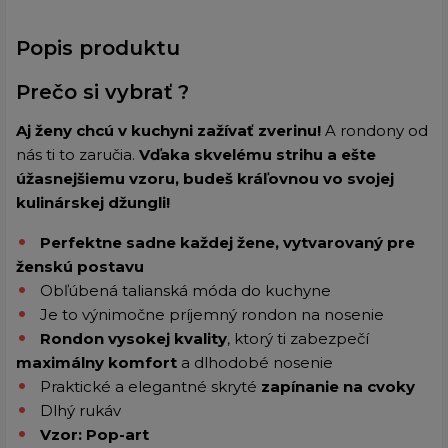
Popis produktu
Prečo si vybrať ?
Aj ženy chcú v kuchyni zažívať zverinu!
A rondony od
nás ti to zaručia.
Vďaka skvelému strihu a ešte
úžasnejšiemu vzoru, budeš kráľovnou vo svojej
kulinárskej džungli!
Perfektne sadne každej žene, vytvarovaný pre
ženskú postavu
Obľúbená talianská móda do kuchyne
Je to výnimočne príjemný rondon na nosenie
Rondon vysokej kvality
, ktorý ti zabezpečí
maximálny komfort
a dlhodobé nosenie
Praktické a elegantné skryté
zapínanie na cvoky
Dlhý rukáv
Vzor: Pop-art