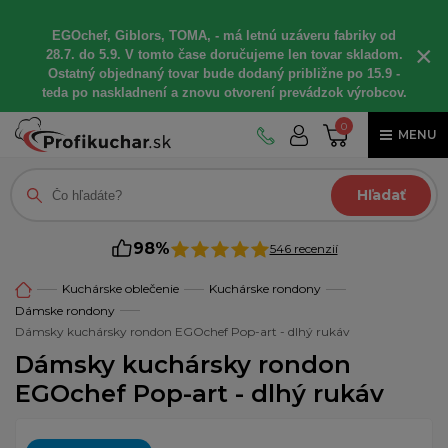
EGOchef, Giblors, TOMA, - má letnú uzáveru fabriky od
×
28.7. do 5.9. V tomto čase doručujeme len tovar skladom.
Ostatný objednaný tovar bude dodaný približne po 15.9 -
teda po naskladnení a znovu otvorení prevádzok výrobcov.
0
MENU
Hľadať
98%
546 recenzií
Kuchárske oblečenie
Kuchárske rondony
Dámske rondony
Dámsky kuchársky rondon EGOchef Pop-art - dlhý rukáv
Dámsky kuchársky rondon
EGOchef Pop-art - dlhý rukáv