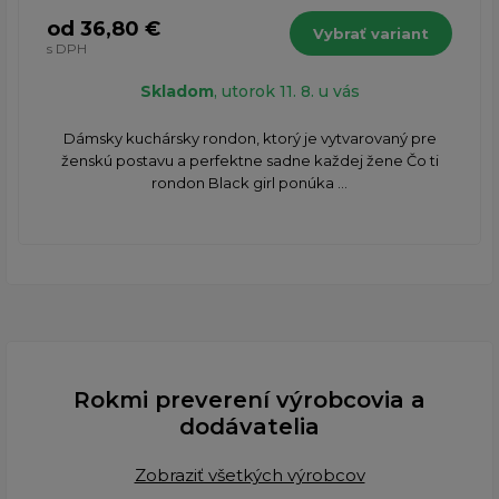
od 36,80 €
Vybrať variant
s DPH
Skladom
, utorok 11. 8. u vás
Dámsky kuchársky rondon, ktorý je vytvarovaný pre
ženskú postavu a perfektne sadne každej žene Čo ti
rondon Black girl ponúka ...
Rokmi preverení výrobcovia a
dodávatelia
Zobraziť všetkých výrobcov