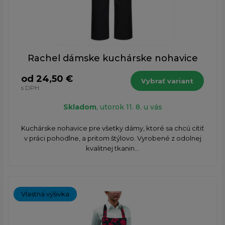
Rachel dámske kuchárske nohavice
od 24,50 €
Vybrať variant
s DPH
Skladom
, utorok 11. 8. u vás
Kuchárske nohavice pre všetky dámy, ktoré sa chcú cítiť
v práci pohodlne, a pritom štýlovo. Vyrobené z odolnej
kvalitnej tkanin...
Vlastná výšivka