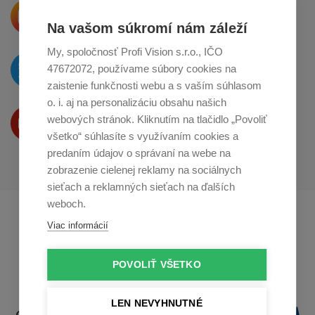
Krásne produkty si priamo hovoria
o zdieľanie na
Instagrame
Na vašom súkromí nám záleží
My, spoločnosť Profi Vision s.r.o., IČO
O novinkách píšeme
47672072, používame súbory cookies na
na
Twitteri
zaistenie funkčnosti webu a s vaším súhlasom
o. i. aj na personalizáciu obsahu našich
Produkty Vám predstavujeme
webových stránok. Kliknutím na tlačidlo „Povoliť
na
Youtube
všetko“ súhlasíte s využívaním cookies a
predaním údajov o správaní na webe na
zobrazenie cielenej reklamy na sociálnych
sieťach a reklamných sieťach na ďalších
weboch.
Profikuchař.cz
Profikoch.at
Viac informácií
Profiszakacs.hu
POVOLIŤ VŠETKO
LEN NEVYHNUTNÉ