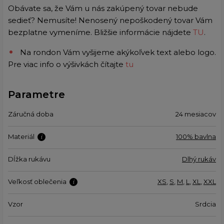
Obávate sa, že Vám u nás zakúpený tovar nebude
sedieť? Nemusíte! Nenosený nepoškodený tovar Vám
bezplatne vymeníme. Bližšie informácie nájdete
TU
.
Na rondon Vám vyšijeme akýkoľvek text alebo logo.
Pre viac info o výšivkách čítajte
tu
Parametre
Záručná doba
24 mesiacov
Materiál
100% bavlna
Dĺžka rukávu
Dlhý rukáv
Veľkosť oblečenia
XS
,
S
,
M
,
L
,
XL
,
XXL
Vzor
Srdcia