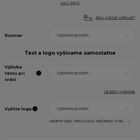
VIAC INFO
Ako vybrať veľkosť?
Vyberte prosím ...
Rozmer
Text a logo vyšívame samostatne
Výšivka
Vyberte prosím ...
textu pri
srdci
Ukážky výšiviek
Vyberte prosím ...
Vyšitie loga
(osobné logo, reštaurácia, obľubený znak, ... )