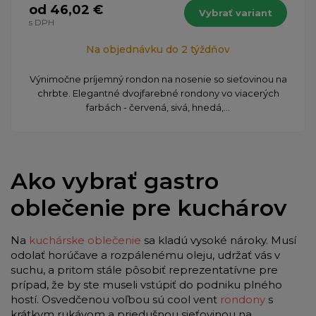
od 46,02 €
Vybrať variant
s DPH
Na objednávku do 2 týždňov
Výnimočne príjemný rondon na nosenie so sieťovinou na
chrbte. Elegantné dvojfarebné rondony vo viacerých
farbách - červená, sivá, hnedá,...
Ako vybrať gastro
oblečenie pre kuchárov
Na
kuchárske oblečenie
sa kladú vysoké nároky. Musí
odolať horúčave a rozpálenému oleju, udržať vás v
suchu, a pritom stále pôsobiť reprezentatívne pre
prípad, že by ste museli vstúpiť do podniku plného
hostí. Osvedčenou voľbou sú cool vent
rondony
s
krátkym rukávom a priedušnou sieťovinou na