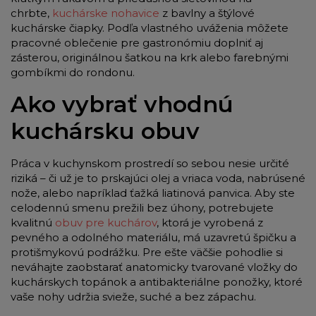
chrbte,
kuchárske nohavice
z bavlny a štýlové
kuchárske čiapky. Podľa vlastného uváženia môžete
pracovné oblečenie pre gastronómiu doplniť aj
zásterou, originálnou šatkou na krk alebo farebnými
gombíkmi do rondonu.
Ako vybrať vhodnú
kuchársku obuv
Práca v kuchynskom prostredí so sebou nesie určité
riziká – či už je to prskajúci olej a vriaca voda, nabrúsené
nože, alebo napríklad ťažká liatinová panvica. Aby ste
celodennú smenu prežili bez úhony, potrebujete
kvalitnú
obuv pre kuchárov
, ktorá je vyrobená z
pevného a odolného materiálu, má uzavretú špičku a
protišmykovú podrážku. Pre ešte väčšie pohodlie si
neváhajte zaobstarať anatomicky tvarované vložky do
kuchárskych topánok a antibakteriálne ponožky, ktoré
vaše nohy udržia svieže, suché a bez zápachu.