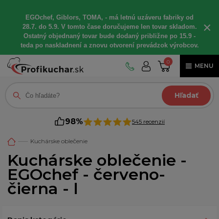
EGOchef, Giblors, TOMA, - má letnú uzáveru fabriky od
×
28.7. do 5.9. V tomto čase doručujeme len tovar skladom.
Ostatný objednaný tovar bude dodaný približne po 15.9 -
teda po naskladnení a znovu otvorení prevádzok výrobcov.
0
MENU
Hľadať
98%
545 recenzií
Kuchárske oblečenie
Kuchárske oblečenie -
EGOchef - červeno-
čierna - l