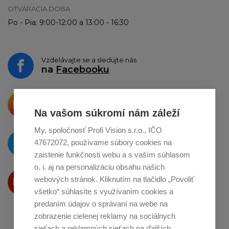
OTVÁRACIA DOBA
Po - Pia: 9:00-12:00 a 13:00 - 16:30
Vzdelávajte se a sledujte nás
na
Facebooku
Krásne produkty si priamo hovoria
o zdieľanie na
Instagrame
Na vašom súkromí nám záleží
My, spoločnosť Profi Vision s.r.o., IČO
O novinkách píšeme
47672072, používame súbory cookies na
na
Twitteri
zaistenie funkčnosti webu a s vaším súhlasom
o. i. aj na personalizáciu obsahu našich
Produkty Vám predstavujeme
webových stránok. Kliknutím na tlačidlo „Povoliť
na
Youtube
všetko“ súhlasíte s využívaním cookies a
predaním údajov o správaní na webe na
zobrazenie cielenej reklamy na sociálnych
sieťach a reklamných sieťach na ďalších