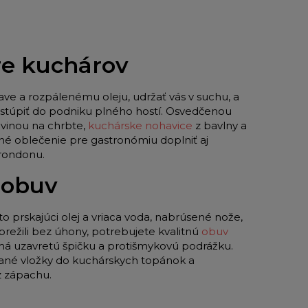
pre kuchárov
ave a rozpálenému oleju, udržať vás v suchu, a
 vstúpiť do podniku plného hostí. Osvedčenou
vinou na chrbte,
kuchárske nohavice
z bavlny a
né oblečenie pre gastronómiu doplniť aj
 rondonu.
 obuv
to prskajúci olej a vriaca voda, nabrúsené nože,
režili bez úhony, potrebujete kvalitnú
obuv
 má uzavretú špičku a protišmykovú podrážku.
ované vložky do kuchárskych topánok a
z zápachu.