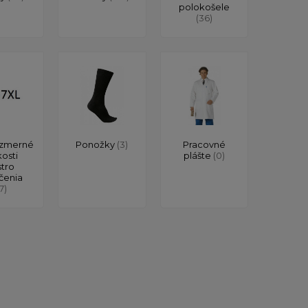
polokošele
(36)
zmerné
Ponožky
(3)
Pracovné
kosti
plášte
(0)
stro
čenia
17)