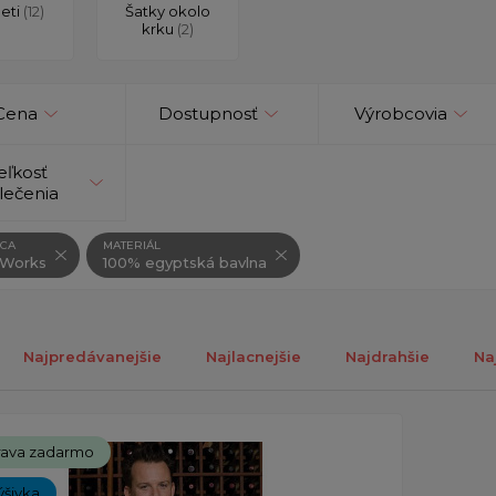
deti
(12)
Šatky okolo
krku
(2)
Cena
Dostupnosť
Výrobcovia
eľkosť
lečenia
CA
MATERIÁL
 Works
100% egyptská bavlna
Najpredávanejšie
Najlacnejšie
Najdrahšie
Na
ch 1-1 z 1 záznamu.
ava zadarmo
ýšivka