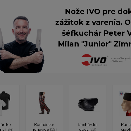
Nože IVO pre do
zážitok z varenia.
šéfkuchár Peter 
Milan "Junior" Zim
árske
Kuchárske
Kuchárska
Kuch
ony
(134)
nohavice
(59)
obuv
(23)
čiap