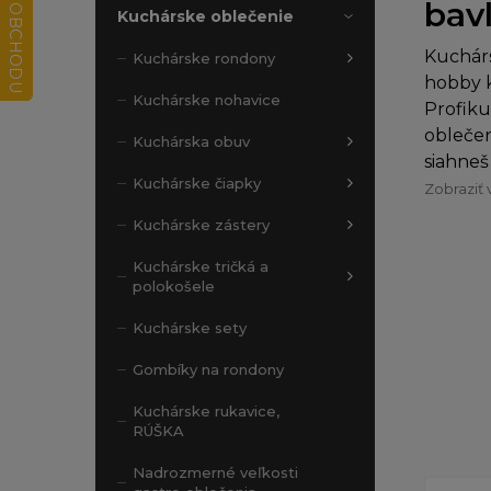
bav
Kuchárske oblečenie
Kuchárs
Kuchárske rondony
hobby k
Kuchárske nohavice
Profiku
oblečen
Kuchárska obuv
siahneš
Kuchárske čiapky
Zobraziť 
Kuchárske zástery
Kuchárske tričká a
polokošele
Kuchárske sety
Gombíky na rondony
Kuchárske rukavice,
RÚŠKA
Nadrozmerné veľkosti