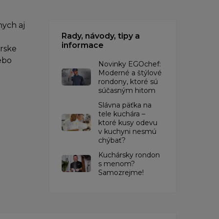
ych aj
Rady, návody, tipy a
informace
árske
ebo
Novinky EGOchef:
Moderné a štýlové
rondony, ktoré sú
súčasným hitom
Slávna päťka na
tele kuchára –
ktoré kusy odevu
v kuchyni nesmú
chýbať?
Kuchársky rondon
s menom?
Samozrejme!