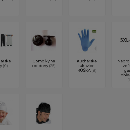
árske
Gombíky na
Kuchárske
Nadro
ty
(0)
rondony
(25)
rukavice,
veľ
RÚŠKA
(8)
ga
oble
(