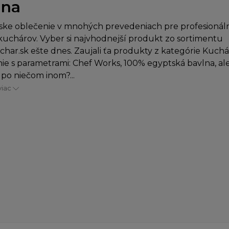
lna
ke oblečenie v mnohých prevedeniach pre profesionáln
uchárov. Vyber si najvhodnejší produkt zo sortimentu
char.sk ešte dnes. Zaujali ťa produkty z kategórie Kuch
ie s parametrami: Chef Works, 100% egyptská bavlna, al
 po niečom inom?...
viac