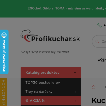
EGOchef, Giblors, TOMA, - má letnú uzáveru fabriky 
+
Nasýť svoj kulinársky inštinkt.
VÝŠI
Katalóg produktov
HODNOTENIE OBCHODU
TOP30 bestsellerov
Tipy na darčeky
Kuc
%
AKCIA %