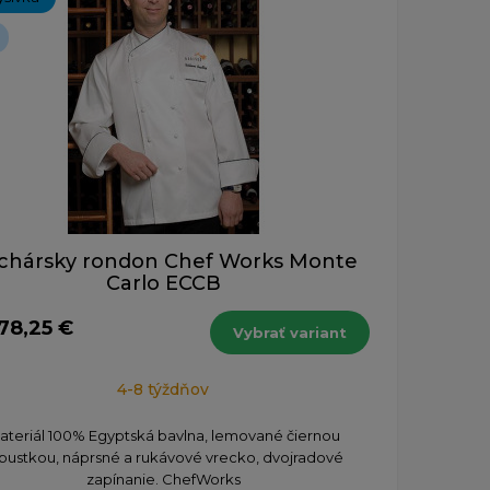
chársky rondon Chef Works Monte
Carlo ECCB
78,25 €
Vybrať variant
4-8 týždňov
ateriál 100% Egyptská bavlna, lemované čiernou
pustkou, náprsné a rukávové vrecko, dvojradové
zapínanie. ChefWorks