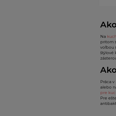
Ako
Na
kuch
pritom 
voľbou 
štýlové
zástero
Ako
Práca v 
alebo n
pre kuc
Pre ešt
antibak