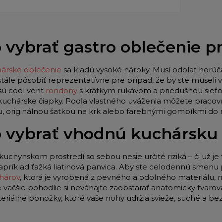
 vybrať gastro oblečenie 
árske oblečenie
sa kladú vysoké nároky. Musí odolať horúč
stále pôsobiť reprezentatívne pre prípad, že by ste museli
sú cool vent
rondony
s krátkym rukávom a priedušnou sieťo
 kuchárske čiapky. Podľa vlastného uváženia môžete pracov
u, originálnou šatkou na krk alebo farebnými gombíkmi do
 vybrať vhodnú kuchársku
kuchynskom prostredí so sebou nesie určité riziká – či už je 
apríklad ťažká liatinová panvica. Aby ste celodennú smenu p
hárov
, ktorá je vyrobená z pevného a odolného materiálu,
e väčšie pohodlie si neváhajte zaobstarať anatomicky tvar
teriálne ponožky, ktoré vaše nohy udržia svieže, suché a be