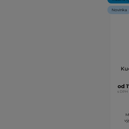
Novinka
Ku
od 1
s DPH
M
vý