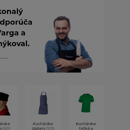
konalý
 Odporúča
Varga a
nýkoval.
árske
Kuchárske
Kuchárske
ky
(63)
zástery
(109)
tričká a