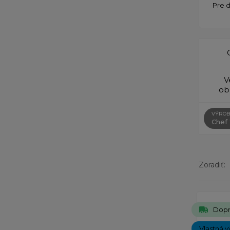
Pre 
V
ob
VÝROB
Chef
Zoradiť:
Zobrazený
Dopr
Vlastná v