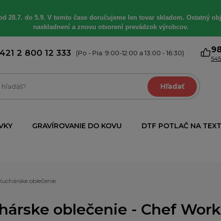
od 28.7. do 5.9. V tomto čase doručujeme len tovar skladom. Ostatný obj
naskladnení a znovu otvorení prevádzok výrobcov.
9
421 2 800 12 333
(Po - Pia: 9:00-12:00 a 13:00 - 16:30)
545
Hľadať
VKY
GRAVÍROVANIE DO KOVU
DTF POTLAČ NA TEXT
Kuchárske oblečenie
hárske oblečenie - Chef Work