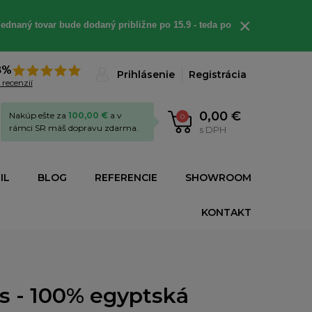
×
ednaný tovar bude dodaný približne po 15.9 - teda po
8%
Prihlásenie
Registrácia
 recenzií
0,00 €
Nakúp ešte za
100,00 €
a v
0
rámci SR máš dopravu zdarma.
s DPH
IL
BLOG
REFERENCIE
SHOWROOM
KONTAKT
s - 100% egyptská