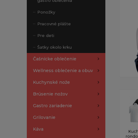
gastro oblečenia
Ponožky
Pracovné plášte
Pre deti
Šatky okolo krku
Čašnícke oblečenie
Wellness oblečenie a obuv
Kuchynské nože
Brúsenie nožov
Gastro zariadenie
Grilovanie
Káva
Kuch
rond