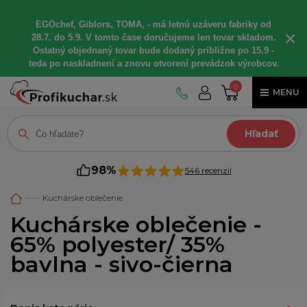
EGOchef, Giblors, TOMA, - má letnú uzáveru fabriky od
×
28.7. do 5.9. V tomto čase doručujeme len tovar skladom.
Ostatný objednaný tovar bude dodaný približne po 15.9 -
teda po naskladnení a znovu otvorení prevádzok výrobcov.
0
MENU
Hľadať
98%
546 recenzií
Kuchárske oblečenie
Kuchárske oblečenie -
65% polyester/ 35%
bavlna - sivo-čierna