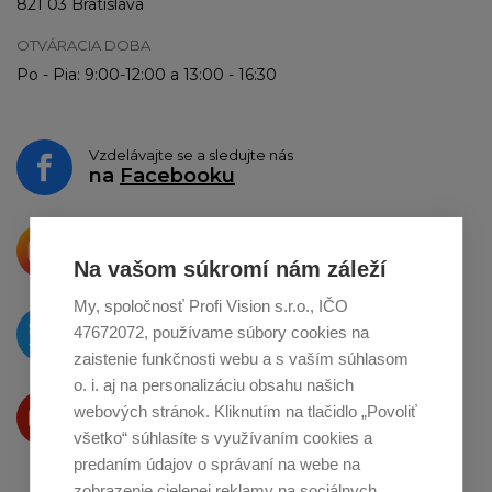
821 03 Bratislava
OTVÁRACIA DOBA
Po - Pia: 9:00-12:00 a 13:00 - 16:30
Vzdelávajte se a sledujte nás
na
Facebooku
Krásne produkty si priamo hovoria
o zdieľanie na
Instagrame
Na vašom súkromí nám záleží
My, spoločnosť Profi Vision s.r.o., IČO
O novinkách píšeme
47672072, používame súbory cookies na
na
Twitteri
zaistenie funkčnosti webu a s vaším súhlasom
o. i. aj na personalizáciu obsahu našich
Produkty Vám predstavujeme
webových stránok. Kliknutím na tlačidlo „Povoliť
na
Youtube
všetko“ súhlasíte s využívaním cookies a
predaním údajov o správaní na webe na
zobrazenie cielenej reklamy na sociálnych