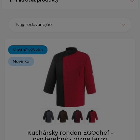
Najpredávanejšie
Vlastná výšivka
Novinka
Kuchársky rondon EGOchef -
dvojfarebný - rôzne farby