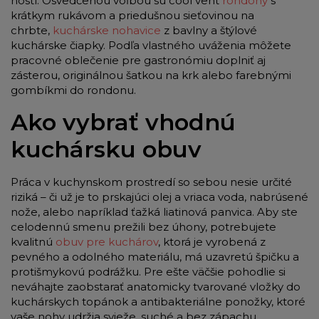
hostí. Osvedčenou voľbou sú cool vent
rondony
s
krátkym rukávom a priedušnou sieťovinou na
chrbte,
kuchárske nohavice
z bavlny a štýlové
kuchárske čiapky. Podľa vlastného uváženia môžete
pracovné oblečenie pre gastronómiu doplniť aj
zásterou, originálnou šatkou na krk alebo farebnými
gombíkmi do rondonu.
Ako vybrať vhodnú
kuchársku obuv
Práca v kuchynskom prostredí so sebou nesie určité
riziká – či už je to prskajúci olej a vriaca voda, nabrúsené
nože, alebo napríklad ťažká liatinová panvica. Aby ste
celodennú smenu prežili bez úhony, potrebujete
kvalitnú
obuv pre kuchárov
, ktorá je vyrobená z
pevného a odolného materiálu, má uzavretú špičku a
protišmykovú podrážku. Pre ešte väčšie pohodlie si
neváhajte zaobstarať anatomicky tvarované vložky do
kuchárskych topánok a antibakteriálne ponožky, ktoré
vaše nohy udržia svieže, suché a bez zápachu.