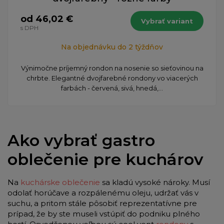
od 46,02 €
Vybrať variant
s DPH
Na objednávku do 2 týždňov
Výnimočne príjemný rondon na nosenie so sieťovinou na
chrbte. Elegantné dvojfarebné rondony vo viacerých
farbách - červená, sivá, hnedá,...
Ako vybrať gastro
oblečenie pre kuchárov
Na
kuchárske oblečenie
sa kladú vysoké nároky. Musí
odolať horúčave a rozpálenému oleju, udržať vás v
suchu, a pritom stále pôsobiť reprezentatívne pre
prípad, že by ste museli vstúpiť do podniku plného