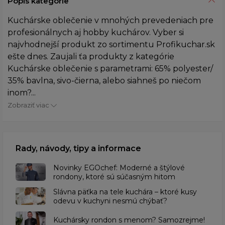
Popis kategórie
Kuchárske oblečenie v mnohých prevedeniach pre
profesionálnych aj hobby kuchárov. Vyber si
najvhodnejší produkt zo sortimentu Profikuchar.sk
ešte dnes. Zaujali ťa produkty z kategórie
Kuchárske oblečenie s parametrami: 65% polyester/
35% bavlna, sivo-čierna, alebo siahneš po niečom
inom?...
Zobraziť viac
Rady, návody, tipy a informace
Novinky EGOchef: Moderné a štýlové
rondony, ktoré sú súčasným hitom
Slávna päťka na tele kuchára – ktoré kusy
odevu v kuchyni nesmú chýbať?
Kuchársky rondon s menom? Samozrejme!