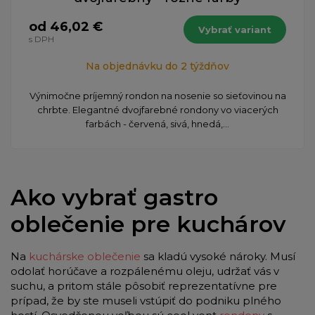
od 46,02 €
Vybrať variant
s DPH
Na objednávku do 2 týždňov
Výnimočne príjemný rondon na nosenie so sieťovinou na
chrbte. Elegantné dvojfarebné rondony vo viacerých
farbách - červená, sivá, hnedá,...
Ako vybrať gastro
oblečenie pre kuchárov
Na
kuchárske oblečenie
sa kladú vysoké nároky. Musí
odolať horúčave a rozpálenému oleju, udržať vás v
suchu, a pritom stále pôsobiť reprezentatívne pre
prípad, že by ste museli vstúpiť do podniku plného