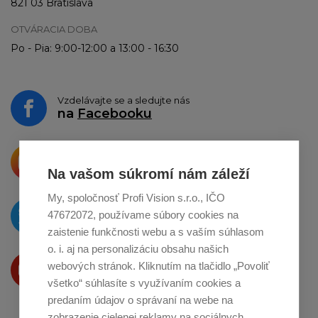
821 03 Bratislava
OTVÁRACIA DOBA
Po - Pia: 9:00-12:00 a 13:00 - 16:30
Vzdelávajte se a sledujte nás
na
Facebooku
Krásne produkty si priamo hovoria
o zdieľanie na
Instagrame
Na vašom súkromí nám záleží
My, spoločnosť Profi Vision s.r.o., IČO
O novinkách píšeme
47672072, používame súbory cookies na
na
Twitteri
zaistenie funkčnosti webu a s vaším súhlasom
o. i. aj na personalizáciu obsahu našich
Produkty Vám predstavujeme
webových stránok. Kliknutím na tlačidlo „Povoliť
na
Youtube
všetko“ súhlasíte s využívaním cookies a
predaním údajov o správaní na webe na
zobrazenie cielenej reklamy na sociálnych