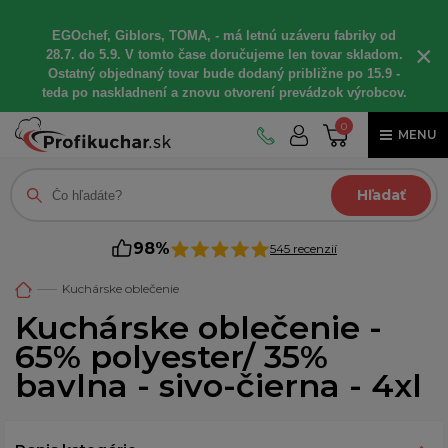
EGOchef, Giblors, TOMA, - má letnú uzáveru fabriky od
×
28.7. do 5.9. V tomto čase doručujeme len tovar skladom.
Ostatný objednaný tovar bude dodaný približne po 15.9 -
teda po naskladnení a znovu otvorení prevádzok výrobcov.
0
MENU
Hľadať
98%
545 recenzií
Kuchárske oblečenie
Kuchárske oblečenie -
65% polyester/ 35%
bavlna - sivo-čierna - 4xl