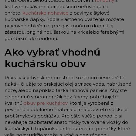
hostí. Osvedčenou voľbou sú cool vent
rondony
s
krátkym rukávom a priedušnou sieťovinou na
chrbte,
kuchárske nohavice
z bavlny a štýlové
kuchárske čiapky. Podľa vlastného uváženia môžete
pracovné oblečenie pre gastronómiu doplniť aj
zásterou, originálnou šatkou na krk alebo farebnými
gombíkmi do rondonu.
Ako vybrať vhodnú
kuchársku obuv
Práca v kuchynskom prostredí so sebou nesie určité
riziká – či už je to prskajúci olej a vriaca voda, nabrúsené
nože, alebo napríklad ťažká liatinová panvica. Aby ste
celodennú smenu prežili bez úhony, potrebujete
kvalitnú
obuv pre kuchárov
, ktorá je vyrobená z
pevného a odolného materiálu, má uzavretú špičku a
protišmykovú podrážku. Pre ešte väčšie pohodlie si
neváhajte zaobstarať anatomicky tvarované vložky do
kuchárskych topánok a antibakteriálne ponožky, ktoré
vaše nohy udržia svieže, suché a bez zápachu.