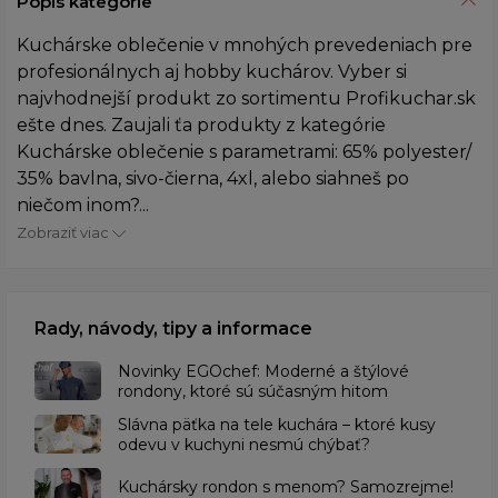
Popis kategórie
Kuchárske oblečenie v mnohých prevedeniach pre
profesionálnych aj hobby kuchárov. Vyber si
najvhodnejší produkt zo sortimentu Profikuchar.sk
ešte dnes. Zaujali ťa produkty z kategórie
Kuchárske oblečenie s parametrami: 65% polyester/
35% bavlna, sivo-čierna, 4xl, alebo siahneš po
niečom inom?...
Zobraziť viac
Rady, návody, tipy a informace
Novinky EGOchef: Moderné a štýlové
rondony, ktoré sú súčasným hitom
Slávna päťka na tele kuchára – ktoré kusy
odevu v kuchyni nesmú chýbať?
Kuchársky rondon s menom? Samozrejme!