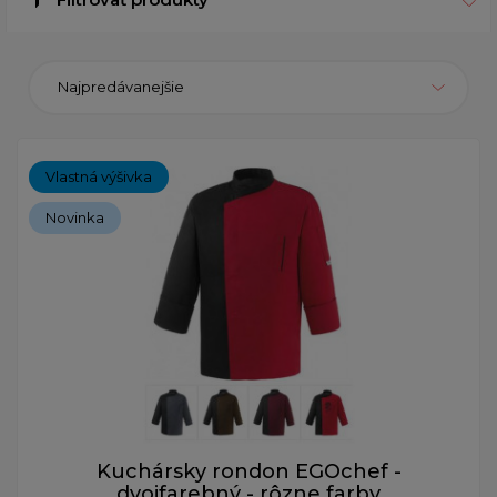
Najpredávanejšie
Vlastná výšivka
Novinka
Kuchársky rondon EGOchef -
dvojfarebný - rôzne farby